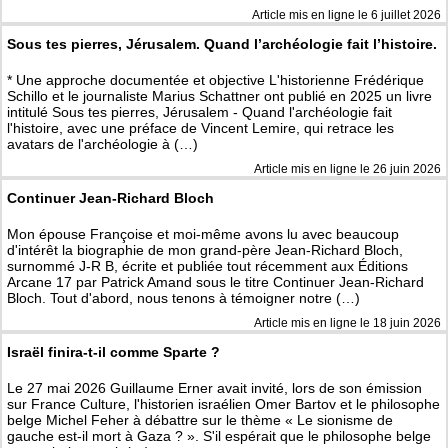
Article mis en ligne le
6 juillet 2026
Sous tes pierres, Jérusalem. Quand l’archéologie fait l’histoire.
* Une approche documentée et objective L'historienne Frédérique
Schillo et le journaliste Marius Schattner ont publié en 2025 un livre
intitulé Sous tes pierres, Jérusalem - Quand l'archéologie fait
l'histoire, avec une préface de Vincent Lemire, qui retrace les
avatars de l'archéologie à (…)
Article mis en ligne le
26 juin 2026
Continuer Jean-Richard Bloch
Mon épouse Françoise et moi-même avons lu avec beaucoup
d'intérêt la biographie de mon grand-père Jean-Richard Bloch,
surnommé J-R B, écrite et publiée tout récemment aux Éditions
Arcane 17 par Patrick Amand sous le titre Continuer Jean-Richard
Bloch. Tout d'abord, nous tenons à témoigner notre (…)
Article mis en ligne le
18 juin 2026
Israël finira-t-il comme Sparte ?
Le 27 mai 2026 Guillaume Erner avait invité, lors de son émission
sur France Culture, l'historien israélien Omer Bartov et le philosophe
belge Michel Feher à débattre sur le thème « Le sionisme de
gauche est-il mort à Gaza ? ». S'il espérait que le philosophe belge