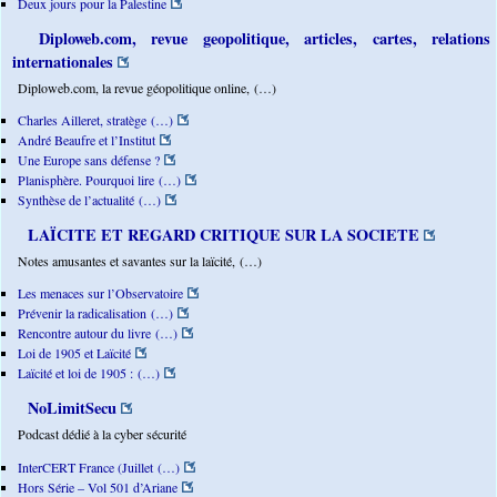
Deux jours pour la Palestine
Diploweb.com, revue geopolitique, articles, cartes, relations
internationales
Diploweb.com, la revue géopolitique online, (…)
Charles Ailleret, stratège (…)
André Beaufre et l’Institut
Une Europe sans défense ?
Planisphère. Pourquoi lire (…)
Synthèse de l’actualité (…)
LAÏCITE ET REGARD CRITIQUE SUR LA SOCIETE
Notes amusantes et savantes sur la laïcité, (…)
Les menaces sur l’Observatoire
Prévenir la radicalisation (…)
Rencontre autour du livre (…)
Loi de 1905 et Laïcité
Laïcité et loi de 1905 : (…)
NoLimitSecu
Podcast dédié à la cyber sécurité
InterCERT France (Juillet (…)
Hors Série – Vol 501 d’Ariane