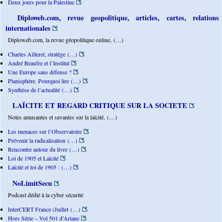
Deux jours pour la Palestine
Diploweb.com, revue geopolitique, articles, cartes, relations
internationales
Diploweb.com, la revue géopolitique online, (…)
Charles Ailleret, stratège (…)
André Beaufre et l’Institut
Une Europe sans défense ?
Planisphère. Pourquoi lire (…)
Synthèse de l’actualité (…)
LAÏCITE ET REGARD CRITIQUE SUR LA SOCIETE
Notes amusantes et savantes sur la laïcité, (…)
Les menaces sur l’Observatoire
Prévenir la radicalisation (…)
Rencontre autour du livre (…)
Loi de 1905 et Laïcité
Laïcité et loi de 1905 : (…)
NoLimitSecu
Podcast dédié à la cyber sécurité
InterCERT France (Juillet (…)
Hors Série – Vol 501 d’Ariane