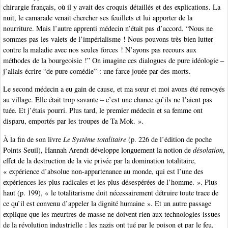
chirurgie français, où il y avait des croquis détaillés et des explications. La
nuit, le camarade venait chercher ses feuillets et lui apporter de la
nourriture. Mais l’autre apprenti médecin n’était pas d’accord. “Nous ne
sommes pas les valets de l’impérialisme ! Nous pouvons très bien lutter
contre la maladie avec nos seules forces ! N’ayons pas recours aux
méthodes de la bourgeoisie !” On imagine ces dialogues de pure idéologie –
j’allais écrire “de pure comédie” : une farce jouée par des morts.
Le second médecin a eu gain de cause, et ma sœur et moi avons été renvoyés
au village. Elle était trop savante – c’est une chance qu’ils ne l’aient pas
tuée. Et j’étais pourri. Plus tard, le premier médecin et sa femme ont
disparu, emportés par les troupes de Ta Mok. ».
À la fin de son livre
Le Système totalitaire
(p. 226 de l’édition de poche
Points Seuil), Hannah Arendt développe longuement la notion de
désolation
,
effet de la destruction de la vie privée par la domination totalitaire,
« expérience d’absolue non-appartenance au monde, qui est l’une des
expériences les plus radicales et les plus désespérées de l’homme. ». Plus
haut (p. 199), « le totalitarisme doit nécessairement détruire toute trace de
ce qu’il est convenu d’appeler la dignité humaine ». Et un autre passage
explique que les meurtres de masse ne doivent rien aux technologies issues
de la révolution industrielle : les nazis ont tué par le poison et par le feu,