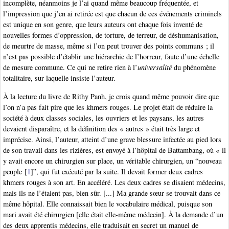
incomplète, néanmoins je l’ai quand même beaucoup fréquentée, et
l’impression que j’en ai retirée est que chacun de ces événements criminels
est unique en son genre, que leurs auteurs ont chaque fois inventé de
nouvelles formes d’oppression, de torture, de terreur, de déshumanisation,
de meurtre de masse, même si l’on peut trouver des points communs ; il
n’est pas possible d’établir une hiérarchie de l’horreur, faute d’une échelle
de mesure commune. Ce qui ne retire rien à l’
universalité
du phénomène
totalitaire, sur laquelle insiste l’auteur.
À la lecture du livre de Rithy Panh, je crois quand même pouvoir dire que
l’on n’a pas fait pire que les khmers rouges. Le projet était de réduire la
société à deux classes sociales, les ouvriers et les paysans, les autres
devaient disparaître, et la définition des « autres » était très large et
imprécise. Ainsi, l’auteur, atteint d’une grave blessure infectée au pied lors
de son travail dans les rizières, est envoyé à l’hôpital de Battambang, où « il
y avait encore un chirurgien sur place, un véritable chirurgien, un “nouveau
peuple
[
1
]
”, qui fut exécuté par la suite. Il devait former deux cadres
khmers rouges à son art. En accéléré. Les deux cadres se disaient médecins,
mais ils ne l’étaient pas, bien sûr. [...] Ma grande sœur se trouvait dans ce
même hôpital. Elle connaissait bien le vocabulaire médical, puisque son
mari avait été chirurgien [elle était elle-même médecin]. À la demande d’un
des deux apprentis médecins, elle traduisait en secret un manuel de