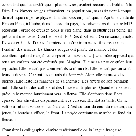
cependant que les soviétiques, plus pauvres, avaient recours au froid et à la
faim. Les khmers rouges affamaient les populations, assassinaient à coups
de matraque ou par asphyxie dans des sacs en plastique. « Après la chute de
Phnom Penh, à l’aube, dans le nord du pays, les prisonniers du centre M13
reçoivent l’ordre de creuser. Sous le ciel blanc, dans la sueur et la peine, ils
préparent une fosse. Combien sont-ils ? Des dizaines ? On ne saura jamais.
Ils sont exécutés. De ces charniers peut-être immenses, il ne reste rien.
Pendant des années, les khmers rouges ont planté du manioc et des
cocotiers, qui ont mangé les corps et le souvenir. [...] Une mère apprend que
tous ses enfants ont été exécutés par l’Angkar. Elle ne sait pas ce qu’on leur
reproche. Elle ne sait pas comment ils sont morts. Elle ne sait pas où sont
leurs cadavres. Ce sont les enfants du
kamtech
. Alors elle ramasse des
pierres. Elle leste les manches de sa chemise. Les revers de son pantalon
noir. Elle se fait des colliers et des bracelets de pierres. Quand elle se sent
prête, elle marche lourdement vers le fleuve. Elle s’enfonce dans l’eau
épaisse. Ses chevilles disparaissent. Ses cuisses. Bientôt sa taille. On ne
voit plus ni son ventre ni ses épaules. C’est au tour du cou, du menton, des
joues, la bouche s’efface, le front. La noyée continue sa marche au fond du
fleuve. »
Connaître la calligraphie khmère traditionnelle ou la langue française,