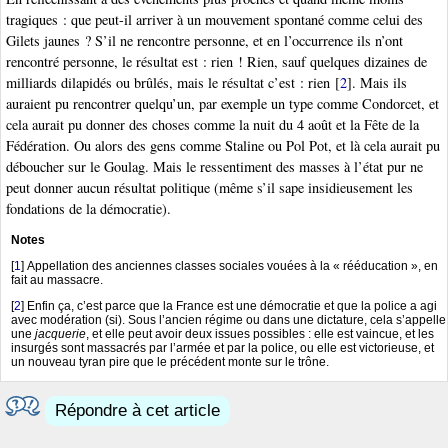
tragiques : que peut-il arriver à un mouvement spontané comme celui des
Gilets jaunes ? S’il ne rencontre personne, et en l’occurrence ils n’ont
rencontré personne, le résultat est : rien ! Rien, sauf quelques dizaines de
milliards dilapidés ou brûlés, mais le résultat c’est : rien
[
2
]
. Mais ils
auraient pu rencontrer quelqu’un, par exemple un type comme Condorcet, et
cela aurait pu donner des choses comme la nuit du 4 août et la Fête de la
Fédération. Ou alors des gens comme Staline ou Pol Pot, et là cela aurait pu
déboucher sur le Goulag. Mais le ressentiment des masses à l’état pur ne
peut donner aucun résultat politique (même s’il sape insidieusement les
fondations de la démocratie).
Notes
[
1
]
Appellation des anciennes classes sociales vouées à la « rééducation », en
fait au massacre.
[
2
]
Enfin ça, c’est parce que la France est une démocratie et que la police a agi
avec modération (si). Sous l’ancien régime ou dans une dictature, cela s’appelle
une
jacquerie
, et elle peut avoir deux issues possibles : elle est vaincue, et les
insurgés sont massacrés par l’armée et par la police, ou elle est victorieuse, et
un nouveau tyran pire que le précédent monte sur le trône.
Répondre à cet article