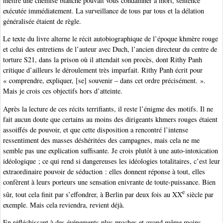
mettre une chemise blanche pouvait vous condamner à mort, sentence
exécutée immédiatement. La surveillance de tous par tous et la délation
généralisée étaient de règle.
Le texte du livre alterne le récit autobiographique de l’époque khmère rouge
et celui des entretiens de l’auteur avec Duch, l’ancien directeur du centre de
torture S21, dans la prison où il attendait son procès, dont Rithy Panh
critique d’ailleurs le déroulement très imparfait. Rithy Panh écrit pour
« comprendre, expliquer, [se] souvenir – dans cet ordre précisément. ».
Mais je crois ces objectifs hors d’atteinte.
Après la lecture de ces récits terrifiants, il reste l’énigme des motifs. Il ne
fait aucun doute que certains au moins des dirigeants khmers rouges étaient
assoiffés de pouvoir, et que cette disposition a rencontré l’intense
ressentiment des masses déshéritées des campagnes, mais cela ne me
semble pas une explication suffisante. Je crois plutôt à une auto-intoxication
idéologique ; ce qui rend si dangereuses les idéologies totalitaires, c’est leur
extraordinaire pouvoir de séduction : elles donnent réponse à tout, elles
confèrent à leurs porteurs une sensation enivrante de toute-puissance. Bien
e
sûr, tout cela finit par s’effondrer, à Berlin par deux fois au XX
siècle par
exemple. Mais cela reviendra, revient déjà.
En réfléchissant à des événements plus proches et quand même moins