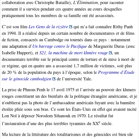
collaboration avec Christophe Bataille),
L’Élimination
, pour raconter
comment il a survécu pendant ces quatre années au cours desquelles
pratiquement tous les membres de sa famille ont été assassinés.
C’est son film
Les Gens de la rizière
qui m’a fait connaître Rithy Panh
en 1994. Il a réalisé depuis un certain nombre de documentaires et de films
de fiction, consacrés au Cambodge ou tournés dans ce pays : notamment
une adaptation d’
Un barrage contre le Pacifique
de Marguerite Duras (avec
Isabelle Huppert), et
S21, la machine de mort khmère rouge
, un
documentaire terrible sur le principal centre de torture et de mise à mort de
ce régime, qui en quatre ans a assassiné 1,7 million de victimes, soit plus
de 20 % de la population du pays à l’époque, selon le
Programme d’Étude
sur le génocide cambodgien
de l’université Yale.
La prise de Phnom Penh le 17 avril 1975 et l’arrivée au pouvoir des khmers
rouges constituent un des bienfaits de la politique étrangère américaine, et je
n’oublierai pas la photo de l’ambassadeur américain fuyant avec la bannière
étoilée pliée sous son bras. Ce sont les États-Unis en effet qui avaient incité
Lon Nol à déposer Norodom Sihanouk en 1970. Le résultat fut
e
l’instauration d’une des plus terribles tyrannies du XX
siècle.
Ma lecture de la littérature des totalitarismes et des génocides est bien sûr