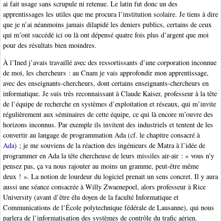
ai fait usage sans scrupule ni retenue. Le latin fut donc un des
apprentissages les utiles que me procura l’institution scolaire. Je tiens à dire
que je n’ai néanmoins jamais dilapidé les deniers publics, certains de ceux
qui m’ont succédé ici ou là ont dépensé quatre fois plus d’argent que moi
pour des résultats bien moindres.
À l’Ined j’avais travaillé avec des ressortissants d’une corporation inconnue
de moi, les chercheurs : au Cnam je vais approfondir mon apprentissage,
avec des enseignants-chercheurs, dont certains enseignants-chercheurs en
informatique. Je suis très reconnaissant à Claude Kaiser, professeur à la tête
de l’équipe de recherche en systèmes d’exploitation et réseaux, qui m’invite
régulièrement aux séminaires de cette équipe, ce qui là encore m’ouvre des
horizons inconnus. Par exemple ils invitent des industriels et tentent de les
convertir au langage de programmation Ada (cf. le chapitre consacré à
Ada
) ; je me souviens de la réaction des ingénieurs de Matra à l’idée de
programmer en Ada la tête chercheuse de leurs missiles air-air : « vous n’y
pensez pas, ça va nous rajouter au moins un gramme, peut-être même
deux ! ». La notion de lourdeur du logiciel prenait un sens concret. Il y aura
aussi une séance consacrée à Willy Zwaenepoel, alors professeur à Rice
University (avant d’être élu doyen de la faculté Informatique et
Communications de l’École polytechnique fédérale de Lausanne), qui nous
parlera de l’informatisation des systèmes de contrôle du trafic aérien.