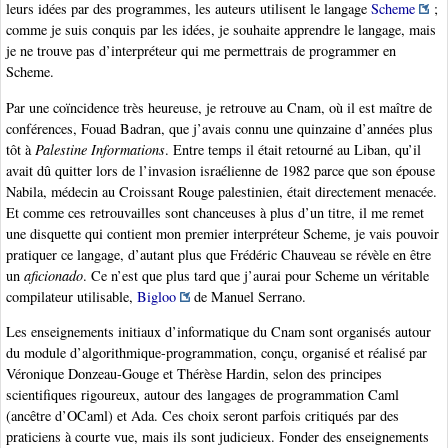
leurs idées par des programmes, les auteurs utilisent le langage
Scheme
;
comme je suis conquis par les idées, je souhaite apprendre le langage, mais
je ne trouve pas d’interpréteur qui me permettrais de programmer en
Scheme.
Par une coïncidence très heureuse, je retrouve au Cnam, où il est maître de
conférences, Fouad Badran, que j’avais connu une quinzaine d’années plus
tôt à
Palestine Informations
. Entre temps il était retourné au Liban, qu’il
avait dû quitter lors de l’invasion israélienne de 1982 parce que son épouse
Nabila, médecin au Croissant Rouge palestinien, était directement menacée.
Et comme ces retrouvailles sont chanceuses à plus d’un titre, il me remet
une disquette qui contient mon premier interpréteur Scheme, je vais pouvoir
pratiquer ce langage, d’autant plus que Frédéric Chauveau se révèle en être
un
aficionado
. Ce n’est que plus tard que j’aurai pour Scheme un véritable
compilateur utilisable,
Bigloo
de Manuel Serrano.
Les enseignements initiaux d’informatique du Cnam sont organisés autour
du module d’algorithmique-programmation, conçu, organisé et réalisé par
Véronique Donzeau-Gouge et Thérèse Hardin, selon des principes
scientifiques rigoureux, autour des langages de programmation Caml
(ancêtre d’OCaml) et Ada. Ces choix seront parfois critiqués par des
praticiens à courte vue, mais ils sont judicieux. Fonder des enseignements