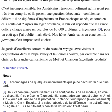
C’est incompréhensible, les Américains répondent poliment qu’ils n’ont pas
très bien compris, et ils posent une question déroutante : combien se
délivre-t-il de diplômes d’ingénieurs en France chaque année, et combien
cela coûte-t-il ? Après un léger brouhaha, il leur est répondu que la France
délivre chaque année un peu plus de 10 000 diplômes d’ingénieurs
[
3
]
, pour
un coût que j’ai oublié, mais élevé. Nos hôtes Américains en concluent
in
petto
que c’est improductif et cher.
Je garde d’excellents souvenirs du reste du voyage, avec visites et
dégustations dans la Napa Valley et la Sonoma Valley, par exemple dans les
chais de la branche californienne de Moët et Chandon (excellents produits).
[/
Chapitre suivant
/]
Notes
[
1
]
... accompagnés de quelques inconvénients que je ne découvrirai que plus
tard...
[
2
]
Un X canonique (heureusement ils ne sont pas tous de ce modèle, en voie
de disparition) se présente (à un potentiel camarade) par l’apostrophe : « Untel,
X n », où n est l’année de la promotion. L’interlocuteur répond (éventuellement) :
« Machin, X m ». Ensuite, si la valeur absolue de la différence n-m est inférieure
ou égale à 15, ils se tutoient, sinon ils se vouvoient. C’est beau.