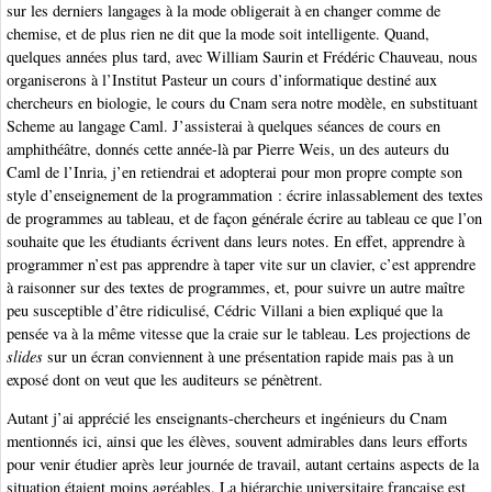
sur les derniers langages à la mode obligerait à en changer comme de
chemise, et de plus rien ne dit que la mode soit intelligente. Quand,
quelques années plus tard, avec William Saurin et Frédéric Chauveau, nous
organiserons à l’Institut Pasteur un cours d’informatique destiné aux
chercheurs en biologie, le cours du Cnam sera notre modèle, en substituant
Scheme au langage Caml. J’assisterai à quelques séances de cours en
amphithéâtre, donnés cette année-là par Pierre Weis, un des auteurs du
Caml de l’Inria, j’en retiendrai et adopterai pour mon propre compte son
style d’enseignement de la programmation : écrire inlassablement des textes
de programmes au tableau, et de façon générale écrire au tableau ce que l’on
souhaite que les étudiants écrivent dans leurs notes. En effet, apprendre à
programmer n’est pas apprendre à taper vite sur un clavier, c’est apprendre
à raisonner sur des textes de programmes, et, pour suivre un autre maître
peu susceptible d’être ridiculisé, Cédric Villani a bien expliqué que la
pensée va à la même vitesse que la craie sur le tableau. Les projections de
slides
sur un écran conviennent à une présentation rapide mais pas à un
exposé dont on veut que les auditeurs se pénètrent.
Autant j’ai apprécié les enseignants-chercheurs et ingénieurs du Cnam
mentionnés ici, ainsi que les élèves, souvent admirables dans leurs efforts
pour venir étudier après leur journée de travail, autant certains aspects de la
situation étaient moins agréables. La hiérarchie universitaire française est