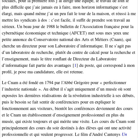
sociales, pour la première fois j’ai dirigé une équipe, le travail de loin le
plus difficile que j’aie jamais eu à faire, mon horizon informatique s’est
élargi, mais quand même j’ai un peu fait le tour de la maison, et réussi à me
mettre les syndicats à dos : c’est facile, il suffit de prendre son travail au
sérieux. Un beau jour de 1988 le bulletin de l’Association française pour la
cybernétique économique et technique (AFCET) met sous mes yeux une
petite annonce du Conservatoire national des Arts et Métiers (Cnam), qui
cherche un directeur pour son Laboratoire d’informatique. Il ne s’agit pas
d’un laboratoire de recherche, plutôt du centre de calcul pour la recherche et
l’enseignement, mais le titre ronflant de Directeur du Laboratoire
d’informatique fait partie des avantages
[
1
]
du poste, qui correspond à mon
profil, je pose ma candidature, elle est retenue.
Le Cnam a été fondé en 1794 par l’Abbé Grégoire pour « perfectionner
l’industrie nationale ». Au début il s’agit uniquement d’un musée où sont
exposées les dernières réalisations de la révolution industrielle à ses débuts,
puis le besoin se fait sentir de conférenciers pour en expliquer le
fonctionnement aux visiteurs, bientôt les conférences deviennent des cours
et le Cnam un établissement d’enseignement professionnel en plus du
musée, qui existe toujours et qui mérite une visite. Les cours du Cnam sont
principalement des cours du soir destinés à des élèves qui ont une activité
professionnelle et qui veulent progresser. Le film d’André Cantenys
Un