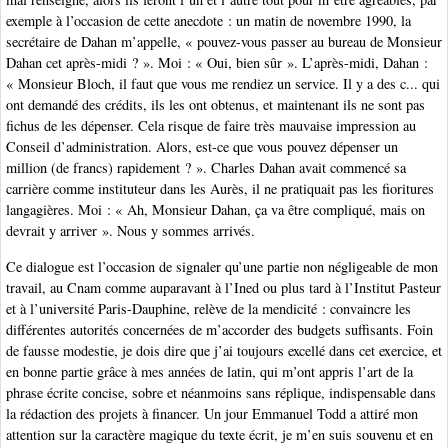
exemple à l’occasion de cette anecdote : un matin de novembre 1990, la
secrétaire de Dahan m’appelle, « pouvez-vous passer au bureau de Monsieur
Dahan cet après-midi ? ». Moi : « Oui, bien sûr ». L’après-midi, Dahan :
« Monsieur Bloch, il faut que vous me rendiez un service. Il y a des c... qui
ont demandé des crédits, ils les ont obtenus, et maintenant ils ne sont pas
fichus de les dépenser. Cela risque de faire très mauvaise impression au
Conseil d’administration. Alors, est-ce que vous pouvez dépenser un
million (de francs) rapidement ? ». Charles Dahan avait commencé sa
carrière comme instituteur dans les Aurès, il ne pratiquait pas les fioritures
langagières. Moi : « Ah, Monsieur Dahan, ça va être compliqué, mais on
devrait y arriver ». Nous y sommes arrivés.
Ce dialogue est l’occasion de signaler qu’une partie non négligeable de mon
travail, au Cnam comme auparavant à l’Ined ou plus tard à l’Institut Pasteur
et à l’université Paris-Dauphine, relève de la mendicité : convaincre les
différentes autorités concernées de m’accorder des budgets suffisants. Foin
de fausse modestie, je dois dire que j’ai toujours excellé dans cet exercice, et
en bonne partie grâce à mes années de latin, qui m’ont appris l’art de la
phrase écrite concise, sobre et néanmoins sans réplique, indispensable dans
la rédaction des projets à financer. Un jour Emmanuel Todd a attiré mon
attention sur la caractère magique du texte écrit, je m’en suis souvenu et en