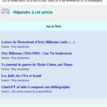
[
3
]
Le chiffre pour 2019 est 42 800, dont 28 % de femmes et 15 % d’étrangers.
Répondre à cet article
Sur le Web
Lettres de Westerbork d’Etty Hillesum (suite (…)
Source :
blog maclarema
Etty Hillesum (1914-1943) : Une Vie bouleversée
Source :
blog maclarema
Le journal de guerre de Marie Cohen, née Mayer
Source :
blog maclarema
Les Juifs des USA et Israël
Source :
blog maclarema
ChatGPT m’aide à composer ma bibliographie
Source :
Site professionnel de Laurent Bloch