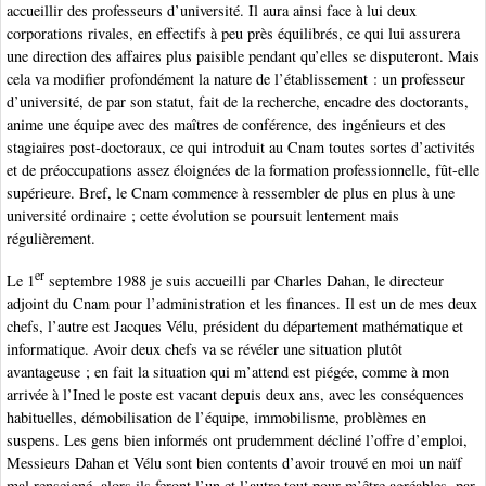
accueillir des professeurs d’université. Il aura ainsi face à lui deux
corporations rivales, en effectifs à peu près équilibrés, ce qui lui assurera
une direction des affaires plus paisible pendant qu’elles se disputeront. Mais
cela va modifier profondément la nature de l’établissement : un professeur
d’université, de par son statut, fait de la recherche, encadre des doctorants,
anime une équipe avec des maîtres de conférence, des ingénieurs et des
stagiaires post-doctoraux, ce qui introduit au Cnam toutes sortes d’activités
et de préoccupations assez éloignées de la formation professionnelle, fût-elle
supérieure. Bref, le Cnam commence à ressembler de plus en plus à une
université ordinaire ; cette évolution se poursuit lentement mais
régulièrement.
er
Le 1
septembre 1988 je suis accueilli par Charles Dahan, le directeur
adjoint du Cnam pour l’administration et les finances. Il est un de mes deux
chefs, l’autre est Jacques Vélu, président du département mathématique et
informatique. Avoir deux chefs va se révéler une situation plutôt
avantageuse ; en fait la situation qui m’attend est piégée, comme à mon
arrivée à l’Ined le poste est vacant depuis deux ans, avec les conséquences
habituelles, démobilisation de l’équipe, immobilisme, problèmes en
suspens. Les gens bien informés ont prudemment décliné l’offre d’emploi,
Messieurs Dahan et Vélu sont bien contents d’avoir trouvé en moi un naïf
mal renseigné, alors ils feront l’un et l’autre tout pour m’être agréables, par