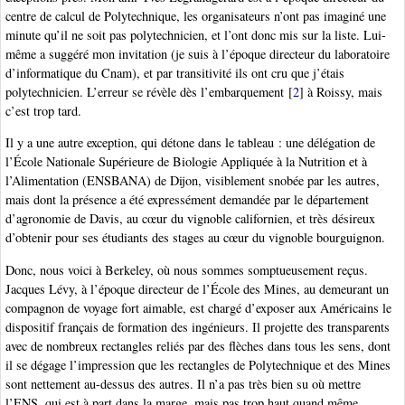
centre de calcul de Polytechnique, les organisateurs n’ont pas imaginé une
minute qu’il ne soit pas polytechnicien, et l’ont donc mis sur la liste. Lui-
même a suggéré mon invitation (je suis à l’époque directeur du laboratoire
d’informatique du Cnam), et par transitivité ils ont cru que j’étais
polytechnicien. L’erreur se révèle dès l’embarquement
[
2
]
à Roissy, mais
c’est trop tard.
Il y a une autre exception, qui détone dans le tableau : une délégation de
l’École Nationale Supérieure de Biologie Appliquée à la Nutrition et à
l’Alimentation (ENSBANA) de Dijon, visiblement snobée par les autres,
mais dont la présence a été expressément demandée par le département
d’agronomie de Davis, au cœur du vignoble californien, et très désireux
d’obtenir pour ses étudiants des stages au cœur du vignoble bourguignon.
Donc, nous voici à Berkeley, où nous sommes somptueusement reçus.
Jacques Lévy, à l’époque directeur de l’École des Mines, au demeurant un
compagnon de voyage fort aimable, est chargé d’exposer aux Américains le
dispositif français de formation des ingénieurs. Il projette des transparents
avec de nombreux rectangles reliés par des flèches dans tous les sens, dont
il se dégage l’impression que les rectangles de Polytechnique et des Mines
sont nettement au-dessus des autres. Il n’a pas très bien su où mettre
l’ENS, qui est à part dans la marge, mais pas trop haut quand même.