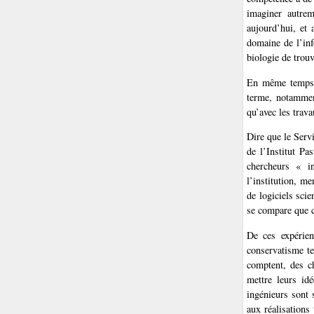
imaginer autrem
aujourd’hui, et
domaine de l’inf
biologie de trou
En même temps s
terme, notammen
qu’avec les trav
Dire que le Serv
de l’Institut Pa
chercheurs « in
l’institution, m
de logiciels sci
se compare que c
De ces expérien
conservatisme te
comptent, des c
mettre leurs id
ingénieurs sont 
aux réalisations