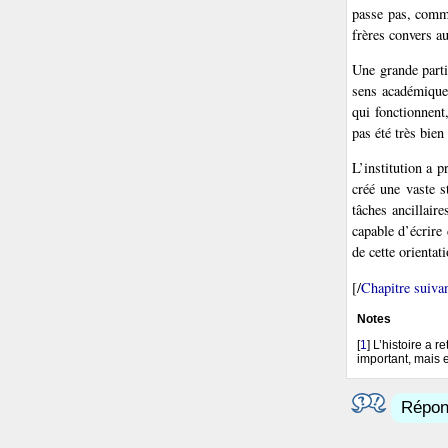
passe pas, comme
frères convers a
Une grande parti
sens académique 
qui fonctionnent
pas été très bien
L’institution a p
créé une vaste s
tâches ancillaire
capable d’écrire 
de cette orientati
[/
Chapitre suiva
Notes
[
1
]
L’histoire a 
important, mais e
Répond