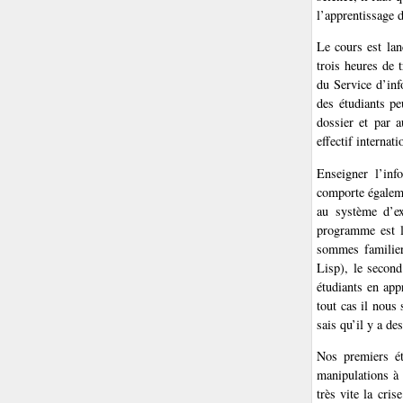
l’apprentissage 
Le cours est lan
trois heures de 
du Service d’inf
des étudiants pe
dossier et par 
effectif internat
Enseigner l’inf
comporte égaleme
au système d’ex
programme est l
sommes familier
Lisp), le second
étudiants en app
tout cas il nous
sais qu’il y a de
Nos premiers ét
manipulations à 
très vite la cris