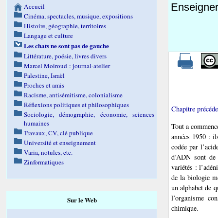
Enseigner 
Accueil
Cinéma, spectacles, musique, expositions
Histoire, géographie, territoires
Langage et culture
Les chats ne sont pas de gauche
Littérature, poésie, livres divers
Marcel Moiroud : journal-atelier
Palestine, Israël
Proches et amis
Racisme, antisémitisme, colonialisme
Réflexions politiques et philosophiques
Chapitre précéde
Sociologie, démographie, économie, sciences
humaines
Tout a commencé
Travaux, CV, clé publique
années 1950 : il
Université et enseignement
codée par l’aci
Varia, notules, etc.
d’ADN sont de l
Zinformatiques
variétés : l’adé
de la biologie m
un alphabet de qu
l’organisme con
Sur le Web
chimique.