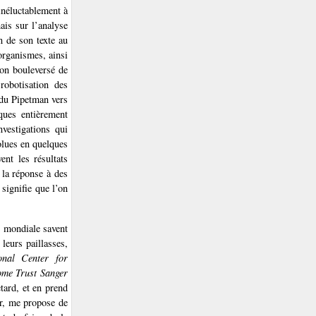
inéluctablement à
ais sur l’analyse
n de son texte au
organismes, ainsi
 on bouleversé de
obotisation des
 du Pipetman vers
iques entièrement
nvestigations qui
olues en quelques
nt les résultats
 la réponse à des
 signifie que l’on
 mondiale savent
leurs paillasses,
onal Center for
ome Trust Sanger
tard, et en prend
ur, me propose de