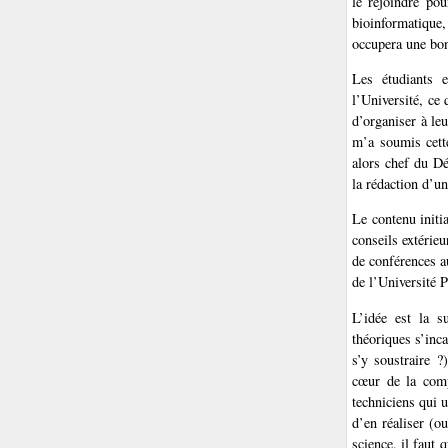
le rejoindre pou
bioinformatique, 
occupera une bon
Les étudiants e
l’Université, ce
d’organiser à le
m’a soumis cette
alors chef du D
la rédaction d’
Le contenu initi
conseils extérie
de conférences a
de l’Université P
L’idée est la s
théoriques s’inc
s’y soustraire ?
cœur de la comp
techniciens qui u
d’en réaliser (o
science, il faut 