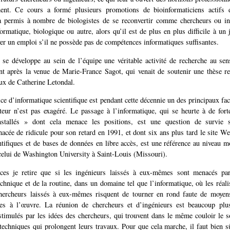
ent. Ce cours a formé plusieurs promotions de bioinformaticiens actifs
 a permis à nombre de biologistes de se reconvertir comme chercheurs ou in
ormatique, biologique ou autre, alors qu’il est de plus en plus difficile à un
ver un emploi s’il ne possède pas de compétences informatiques suffisantes.
e développe au sein de l’équipe une véritable activité de recherche au se
t après la venue de Marie-France Sagot, qui venait de soutenir une thèse re
aux de Catherine Letondal.
ice d’informatique scientifique est pendant cette décennie un des principaux fac
steur n’est pas exagéré. Le passage à l’informatique, qui se heurte à de fort
stallés » dont cela menace les positions, est une question de survie s
enacée de ridicule pour son retard en 1991, et dont six ans plus tard le site We
entifiques et de bases de données en libre accès, est une référence au niveau m
elui de Washington University à Saint-Louis (Missouri).
ces je retire que si les ingénieurs laissés à eux-mêmes sont menacés par
chnique et de la routine, dans un domaine tel que l’informatique, où les réali
hercheurs laissés à eux-mêmes risquent de tourner en rond faute de moyens
ées à l’œuvre. La réunion de chercheurs et d’ingénieurs est beaucoup plus
stimulés par les idées des chercheurs, qui trouvent dans le même couloir le s
 techniques qui prolongent leurs travaux. Pour que cela marche, il faut bien s