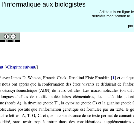
l’informatique aux biologistes
Article mis en ligne l
dernière modification le
pa
nt
[/
Chapitre suivant
/]
 avec James D. Watson, Francis Crick, Rosalind Elsie Franklin
[
1
]
et quelque
s nous ont appris que la conformation des êtres vivants se déduisait de l’info
de désoxyribonucléique (ADN) de leurs cellules. Les macromolécules (on dit 
ongues chaînes de motifs moléculaires élémentaires, les nucléotides, dont 
nine (notée A), la thymine (notée T), la cytosine (notée C) et la guanine (notée
oléculaire postule que l’information génétique est formulée par un texte, le g
atre lettres, A, T, G, C, et que la connaissance de ce texte permet de connaîtr
sidéré, sans avoir trop à entrer dans des considérations supplémentaires 