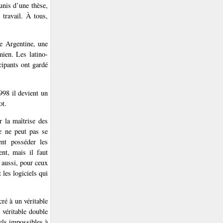
unis d’une thèse,
 travail. À tous,
ne Argentine, une
ien. Les latino-
cipants ont gardé
998 il devient un
ot.
r la maîtrise des
le ne peut pas se
ent posséder les
nt, mais il faut
 aussi, pour ceux
 les logiciels qui
ré à un véritable
 véritable double
els impossibles à