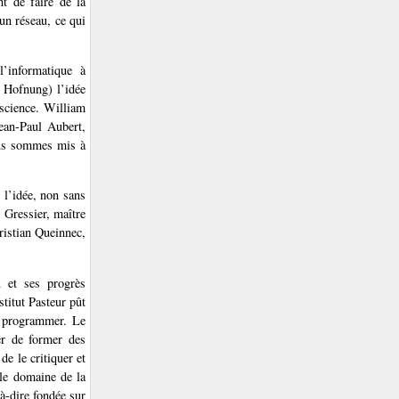
nt de faire de la
 un réseau, ce qui
l’informatique à
e Hofnung) l’idée
 science. William
Jean-Paul Aubert,
ous sommes mis à
 l’idée, non sans
 Gressier, maître
ristian Queinnec,
x et ses progrès
titut Pasteur pût
ir programmer. Le
er de former des
de le critiquer et
 le domaine de la
-à-dire fondée sur