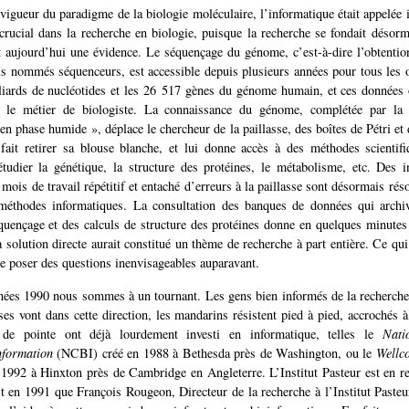
 vigueur du paradigme de la biologie moléculaire, l’informatique était appelée 
crucial dans la recherche en biologie, puisque la recherche se fondait désorm
t aujourd’hui une évidence. Le séquençage du génome, c’est-à-dire l’obtentio
s nommés séquenceurs, est accessible depuis plusieurs années pour tous les 
liards de nucléotides et les 26 517 gènes du génome humain, et ces données
le métier de biologiste. La connaissance du génome, complétée par la r
en phase humide », déplace le chercheur de la paillasse, des boîtes de Pétri et
i fait retirer sa blouse blanche, et lui donne accès à des méthodes scientif
tudier la génétique, la structure des protéines, le métabolisme, etc. Des i
mois de travail répétitif et entaché d’erreurs à la paillasse sont désormais rés
méthodes informatiques. La consultation des banques de données qui archive
quençage et des calculs de structure des protéines donne en quelques minutes
 solution directe aurait constitué un thème de recherche à part entière. Ce qui
e poser des questions inenvisageables auparavant.
nées 1990 nous sommes à un tournant. Les gens bien informés de la recherche
ses vont dans cette direction, les mandarins résistent pied à pied, accrochés à 
s de pointe ont déjà lourdement investi en informatique, telles le
Nati
nformation
(NCBI) créé en 1988 à Bethesda près de Washington, ou le
Wellc
1992 à Hinxton près de Cambridge en Angleterre. L’Institut Pasteur est en re
t en 1991 que François Rougeon, Directeur de la recherche à l’Institut Paste