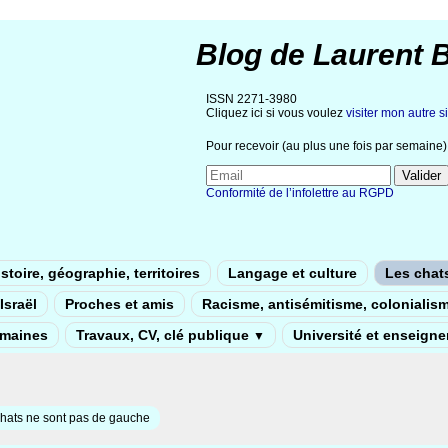
Blog de Laurent 
ISSN 2271-3980
Cliquez ici si vous voulez
visiter mon autre si
Pour recevoir (au plus une fois par semaine) 
Conformité de l’infolettre au RGPD
stoire, géographie, territoires
Langage et culture
Les chat
Israël
Proches et amis
Racisme, antisémitisme, colonialis
umaines
Travaux, CV, clé publique
Université et enseign
▼
hats ne sont pas de gauche