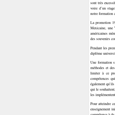
sont très excess
voire d’un stage
notre formation a
La promotion 199
Mexicaine, une 
américaines mène
des souvenirs co
Pendant les prem
diplôme universit
Une formation su
méthodes et des 
limiter à ce pr
compétences qui
également qu’ils
qui le souhaitent
les implémentent
Pour atteindre c
enseignement ini
compétence à de 