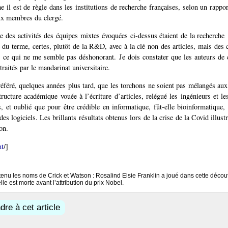
 il est de règle dans les institutions de recherche françaises, selon un rappor
ux membres du clergé.
e des activités des équipes mixtes évoquées ci-dessus étaient de la recherche 
du terme, certes, plutôt de la R&D, avec à la clé non des articles, mais des 
, ce qui ne me semble pas déshonorant. Je dois constater que les auteurs de 
 traités par le mandarinat universitaire.
référé, quelques années plus tard, que les torchons ne soient pas mélangés aux 
tructure académique vouée à l’écriture d’articles, relégué les ingénieurs et le
s, et oublié que pour être crédible en informatique, fût-elle bioinformatique, 
des logiciels. Les brillants résultats obtenus lors de la crise de la Covid illust
on.
nt
/]
retenu les noms de Crick et Watson : Rosalind Elsie Franklin a joué dans cette décou
lle est morte avant l’attribution du prix Nobel.
re à cet article