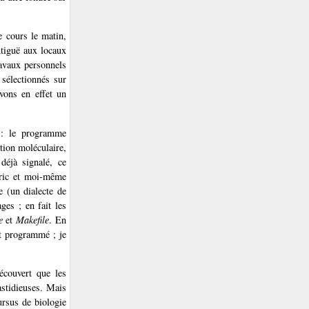
e cours le matin,
ntiguë aux locaux
ravaux personnels
 sélectionnés sur
vons en effet un
n : le programme
tion moléculaire,
déjà signalé, ce
éric et moi-même
 (un dialecte de
ges ; en fait les
e
et
Makefile
. En
it programmé ; je
écouvert que les
astidieuses. Mais
cursus de biologie