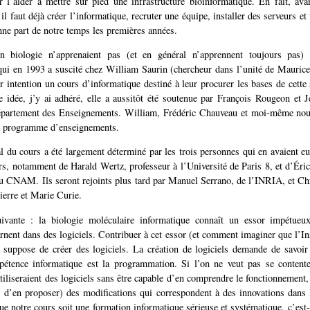
r l’aider à mettre sur pied une infrastructure bioinformatique. En fait, ava
il faut déjà créer l’informatique, recruter une équipe, installer des serveurs et
ne part de notre temps les premières années.
n biologie n’apprenaient pas (et en général n’apprennent toujours pas) 
 qui en 1993 a suscité chez William Saurin (chercheur dans l’unité de Mauric
ur intention un cours d’informatique destiné à leur procurer les bases de cette
 idée, j’y ai adhéré, elle a aussitôt été soutenue par François Rougeon et 
épartement des Enseignements. William, Frédéric Chauveau et moi-même n
un programme d’enseignements.
al du cours a été largement déterminé par les trois personnes qui en avaient eu
urs, notamment de Harald Wertz, professeur à l’Université de Paris 8, et d’Éric
u CNAM. Ils seront rejoints plus tard par Manuel Serrano, de l’INRIA, et Ch
ierre et Marie Curie.
uivante : la biologie moléculaire informatique connaît un essor impétueu
arnent dans des logiciels. Contribuer à cet essor (et comment imaginer que l’Ins
) suppose de créer des logiciels. La création de logiciels demande de savo
étence informatique est la programmation. Si l’on ne veut pas se content
tiliseraient des logiciels sans être capable d’en comprendre le fonctionnement, 
u d’en proposer) des modifications qui correspondent à des innovations dans
que notre cours soit une formation informatique sérieuse et systématique, c’est