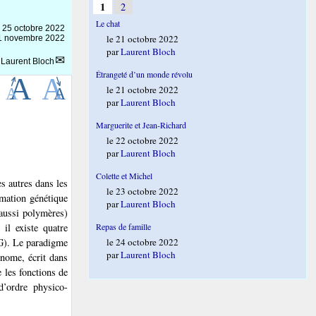
1
2
Le chat
e
25 octobre 2022
le 21 octobre 2022
 11 novembre 2022
par
Laurent Bloch
r
Laurent Bloch
Étrangeté d’un monde révolu
le 21 octobre 2022
par
Laurent Bloch
Marguerite et Jean-Richard
le 22 octobre 2022
par
Laurent Bloch
Colette et Michel
s autres dans les
le 23 octobre 2022
rmation génétique
par
Laurent Bloch
aussi polymères)
il existe quatre
Repas de famille
 G). Le paradigme
le 24 octobre 2022
par
Laurent Bloch
énome, écrit dans
e les fonctions de
d’ordre physico-