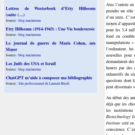
Avec l’entrée en
Lettres de Westerbork d’Etty Hillesum
prendre un rôle 
(suite (…)
d’un texte. C’es
Source :
blog maclarema
moyen d’appareil
Etty Hillesum (1914-1943) : Une Vie bouleversée
pour les 3,4 mil
Source :
blog maclarema
fond en comble 
manipulations « 
Le journal de guerre de Marie Cohen, née
l’ordinateur, lu
Mayer
nouvelles pour é
Source :
blog maclarema
demandaient des 
Les Juifs des USA et Israël
heures par des 
Source :
blog maclarema
exhaustifs du sé
ChatGPT m’aide à composer ma bibliographie
questions dont la
Source :
Site professionnel de Laurent Bloch
peut désormais s
Au début des an
déjà que les cho
les institution
Biotechnology I
Institute
créé en 
conscience. C’es