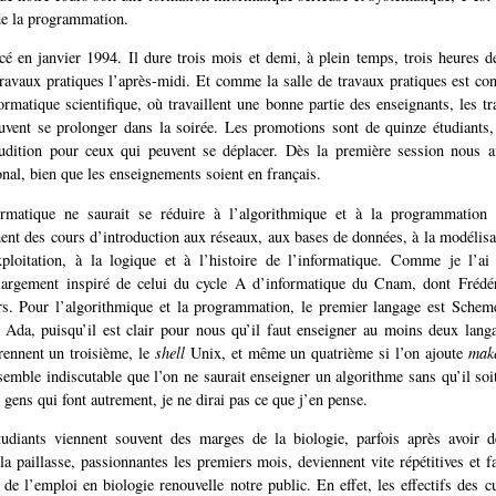
de la programmation.
cé en janvier 1994. Il dure trois mois et demi, à plein temps, trois heures d
travaux pratiques l’après-midi. Et comme la salle de travaux pratiques est co
ormatique scientifique, où travaillent une bonne partie des enseignants, les t
uvent se prolonger dans la soirée. Les promotions sont de quinze étudiants,
audition pour ceux qui peuvent se déplacer. Dès la première session nous a
ional, bien que les enseignements soient en français.
ormatique ne saurait se réduire à l’algorithmique et à la programmatio
nt des cours d’introduction aux réseaux, aux bases de données, à la modélisa
ploitation, à la logique et à l’histoire de l’informatique. Comme je l’ai 
argement inspiré de celui du cycle A d’informatique du Cnam, dont Fréd
s. Pour l’algorithmique et la programmation, le premier langage est Scheme
 Ada, puisqu’il est clair pour nous qu’il faut enseigner au moins deux langa
rennent un troisième, le
shell
Unix, et même un quatrième si l’on ajoute
mak
 semble indiscutable que l’on ne saurait enseigner un algorithme sans qu’il so
s gens qui font autrement, je ne dirai pas ce que j’en pense.
udiants viennent souvent des marges de la biologie, parfois après avoir d
la paillasse, passionnantes les premiers mois, deviennent vite répétitives et f
e de l’emploi en biologie renouvelle notre public. En effet, les effectifs des 