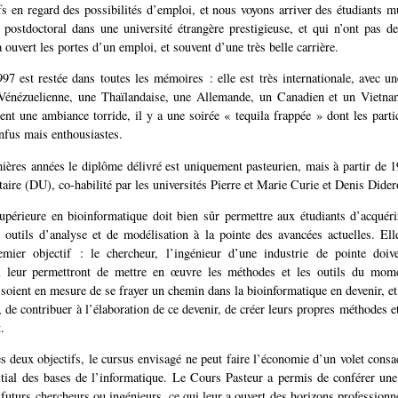
ifs en regard des possibilités d’emploi, et nous voyons arriver des étudiants m
 postdoctoral dans une université étrangère prestigieuse, et qui n’ont pas de
 ouvert les portes d’un emploi, et souvent d’une très belle carrière.
7 est restée dans toutes les mémoires : elle est très internationale, avec u
Vénézuelienne, une Thaïlandaise, une Allemande, un Canadien et un Vietnam
nt une ambiance torride, il y a une soirée « tequila frappée » dont les parti
nfus mais enthousiastes.
ières années le diplôme délivré est uniquement pasteurien, mais à partir de 1
aire (DU), co-habilité par les universités Pierre et Marie Curie et Denis Dider
périeure en bioinformatique doit bien sûr permettre aux étudiants d’acquéri
outils d’analyse et de modélisation à la pointe des avancées actuelles. El
emier objectif : le chercheur, l’ingénieur d’une industrie de pointe doiv
 leur permettront de mettre en œuvre les méthodes et les outils du mome
 soient en mesure de se frayer un chemin dans la bioinformatique en devenir, et
, de contribuer à l’élaboration de ce devenir, de créer leurs propres méthodes et
.
es deux objectifs, le cursus envisagé ne peut faire l’économie d’un volet consac
tial des bases de l’informatique. Le Cours Pasteur a permis de conférer une
futurs chercheurs ou ingénieurs, ce qui leur a ouvert des horizons professionn