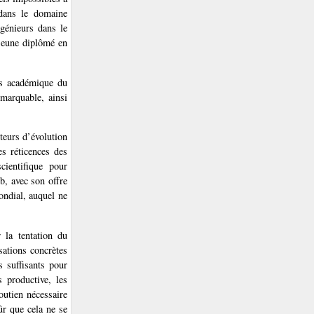
 dans le domaine
génieurs dans le
 jeune diplômé en
ns académique du
marquable, ainsi
teurs d’évolution
es réticences des
cientifique pour
b, avec son offre
ondial, auquel ne
 la tentation du
sations concrètes
 suffisants pour
 productive, les
outien nécessaire
ûr que cela ne se