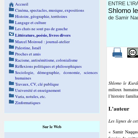
ENTRE L’IR
Accueil
Shlomo le
Cinéma, spectacles, musique, expositions
Histoire, géographie, territoires
de Samir Na
Langage et culture
Les chats ne sont pas de gauche
Littérature, poésie, livres divers
Marcel Moiroud : journal-atelier
Palestine, Israël
Proches et amis
Racisme, antisémitisme, colonialisme
Réflexions politiques et philosophiques
Sociologie, démographie, économie, sciences
humaines
Shlomo le Kurd
Travaux, CV, clé publique
milieux humains
Université et enseignement
l’histoire familia
Varia, notules, etc.
Zinformatiques
L’auteur
Les lignes de cet
Sur le Web
« Samir Naqqash