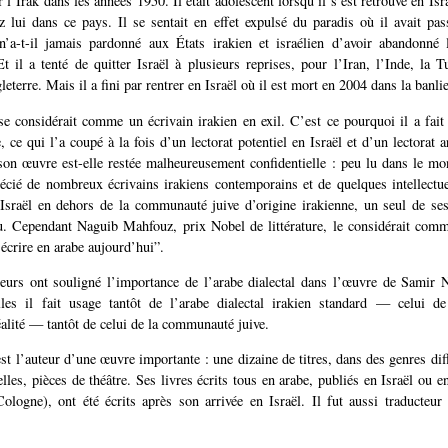
r l’Irak dans les années 1950. Il était adolescent lorsqu’il s’est retrouvé en Isr
z lui dans ce pays. Il se sentait en effet expulsé du paradis où il avait pa
’a-t-il jamais pardonné aux États irakien et israélien d’avoir abandonné 
Et il a tenté de quitter Israël à plusieurs reprises, pour l’Iran, l’Inde, la T
leterre. Mais il a fini par rentrer en Israël où il est mort en 2004 dans la banl
 considérait comme un écrivain irakien en exil. C’est ce pourquoi il a fait l
, ce qui l’a coupé à la fois d’un lectorat potentiel en Israël et d’un lectorat a
 son œuvre est-elle restée malheureusement confidentielle : peu lu dans le 
précié de nombreux écrivains irakiens contemporains et de quelques intellectue
Israël en dehors de la communauté juive d’origine irakienne, un seul de ses
u. Cependant Naguib Mahfouz, prix Nobel de littérature, le considérait com
 écrire en arabe aujourd’hui”.
heurs ont souligné l’importance de l’arabe dialectal dans l’œuvre de Samir 
les il fait usage tantôt de l’arabe dialectal irakien standard — celui 
lité — tantôt de celui de la communauté juive.
t l’auteur d’une œuvre importante : une dizaine de titres, dans des genres dif
elles, pièces de théâtre. Ses livres écrits tous en arabe, publiés en Israël ou 
logne), ont été écrits après son arrivée en Israël. Il fut aussi traducteur