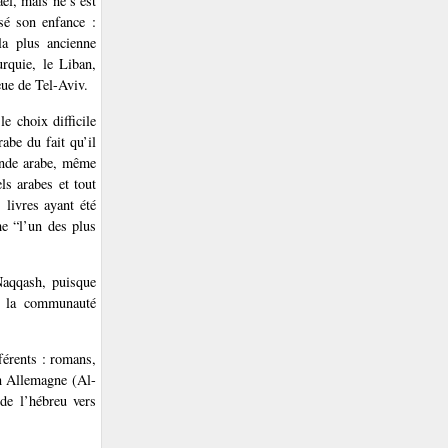
aël, mais ne s’est
ssé son enfance :
la plus ancienne
urquie, le Liban,
ieue de Tel-Aviv.
e choix difficile
rabe du fait qu’il
monde arabe, même
ls arabes et tout
 livres ayant été
me “l’un des plus
Naqqash, puisque
de la communauté
férents : romans,
en Allemagne (Al-
 de l’hébreu vers