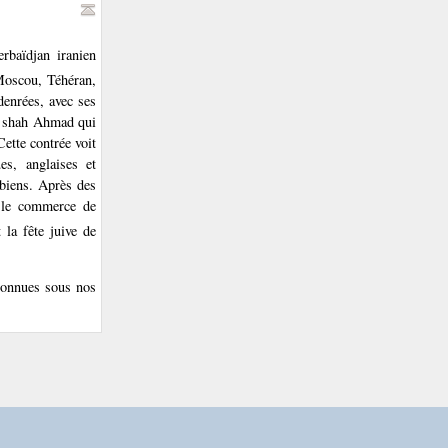
rbaïdjan iranien
Moscou, Téhéran,
denrées, avec ses
du shah Ahmad qui
Cette contrée voit
es, anglaises et
 biens. Après des
 le commerce de
la fête juive de
 connues sous nos