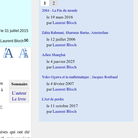
1
2
2084 - La Fin du monde
le 19 mars 2016
par
Laurent Bloch
 le
31 juillet 2015
Zahia Rahmani, Sharunas Bartas, Amsterdam
le 12 juillet 2006
r
Laurent Bloch
par
Laurent Bloch
Adieu Shanghai
le 4 janvier 2025
par
Laurent Bloch
Yoko Ogawa et la mathématique ; Jacques Roubaud
en
le 4 février 2007
Sommaire
par
Laurent Bloch
 à
L’auteur
Le livre
L’Art de perdre
le 11 octobre 2017
par
Laurent Bloch
ives qui ont été