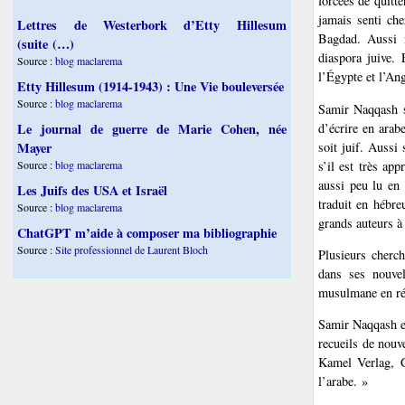
forcées de quitte
jamais senti che
Lettres de Westerbork d’Etty Hillesum
Bagdad. Aussi n
(suite (…)
diaspora juive. 
Source :
blog maclarema
l’Égypte et l’Ang
Etty Hillesum (1914-1943) : Une Vie bouleversée
Source :
blog maclarema
Samir Naqqash se
d’écrire en arabe
Le journal de guerre de Marie Cohen, née
soit juif. Aussi
Mayer
s’il est très ap
Source :
blog maclarema
aussi peu lu en 
Les Juifs des USA et Israël
traduit en hébre
Source :
blog maclarema
grands auteurs à
ChatGPT m’aide à composer ma bibliographie
Source :
Site professionnel de Laurent Bloch
Plusieurs cherc
dans ses nouvel
musulmane en réa
Samir Naqqash es
recueils de nouv
Kamel Verlag, Co
l’arabe. »