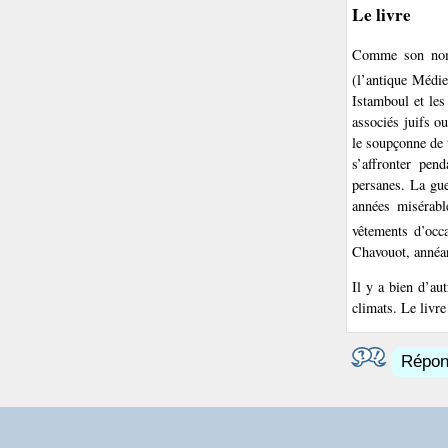
Le livre
Comme son nom e
(l’antique Médi
Istamboul et les
associés juifs o
le soupçonne de t
s’affronter pen
persanes. La gue
années misérab
vêtements d’occ
Chavouot, annéan
Il y a bien d’au
climats. Le livre
Répond