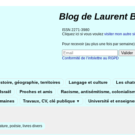
Blog de Laurent 
ISSN 2271-3980
Cliquez ici si vous voulez
visiter mon autre si
Pour recevoir (au plus une fois par semaine) 
Conformité de l’infolettre au RGPD
stoire, géographie, territoires
Langage et culture
Les chat
Israël
Proches et amis
Racisme, antisémitisme, colonialis
umaines
Travaux, CV, clé publique
Université et enseign
▼
rature, poésie, livres divers