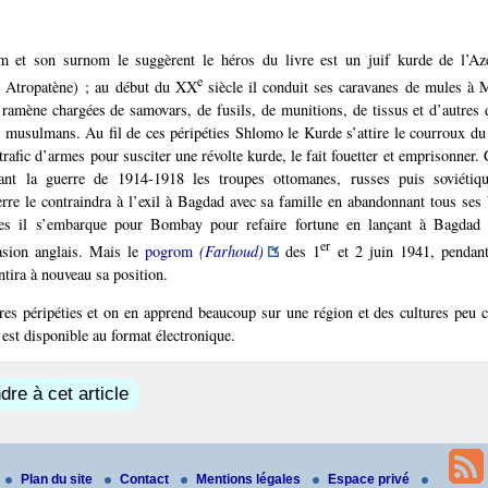
t son surnom le suggèrent le héros du livre est un juif kurde de l’Aze
e
e Atropatène) ; au début du XX
siècle il conduit ses caravanes de mules à 
 ramène chargées de samovars, de fusils, de munitions, de tissus et d’autres 
u musulmans. Au fil de ces péripéties Shlomo le Kurde s’attire le courroux 
rafic d’armes pour susciter une révolte kurde, le fait fouetter et emprisonner. 
dant la guerre de 1914-1918 les troupes ottomanes, russes puis soviétiqu
rre le contraindra à l’exil à Bagdad avec sa famille en abandonnant tous ses
les il s’embarque pour Bombay pour refaire fortune en lançant à Bagdad
er
asion anglais. Mais le
pogrom
(Farhoud)
des 1
et 2 juin 1941, pendant 
tira à nouveau sa position.
tres péripéties et on en apprend beaucoup sur une région et des cultures peu
 est disponible au format électronique.
re à cet article
Plan du site
Contact
Mentions légales
Espace privé