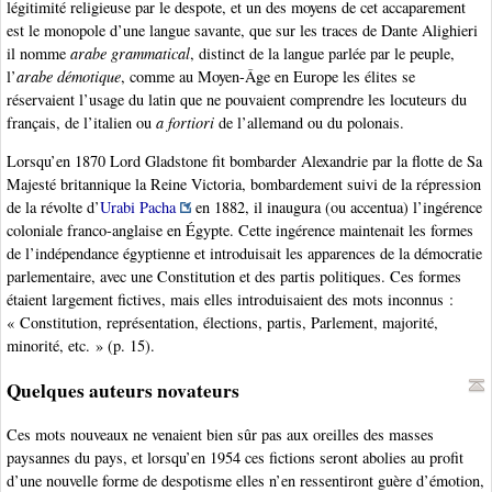
légitimité religieuse par le despote, et un des moyens de cet accaparement
est le monopole d’une langue savante, que sur les traces de Dante Alighieri
il nomme
arabe grammatical
, distinct de la langue parlée par le peuple,
l’
arabe démotique
, comme au Moyen-Âge en Europe les élites se
réservaient l’usage du latin que ne pouvaient comprendre les locuteurs du
français, de l’italien ou
a fortiori
de l’allemand ou du polonais.
Lorsqu’en 1870 Lord Gladstone fit bombarder Alexandrie par la flotte de Sa
Majesté britannique la Reine Victoria, bombardement suivi de la répression
de la révolte d’
Urabi Pacha
en 1882, il inaugura (ou accentua) l’ingérence
coloniale franco-anglaise en Égypte. Cette ingérence maintenait les formes
de l’indépendance égyptienne et introduisait les apparences de la démocratie
parlementaire, avec une Constitution et des partis politiques. Ces formes
étaient largement fictives, mais elles introduisaient des mots inconnus :
« Constitution, représentation, élections, partis, Parlement, majorité,
minorité, etc. » (p. 15).
Quelques auteurs novateurs
Ces mots nouveaux ne venaient bien sûr pas aux oreilles des masses
paysannes du pays, et lorsqu’en 1954 ces fictions seront abolies au profit
d’une nouvelle forme de despotisme elles n’en ressentiront guère d’émotion,