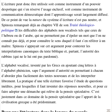
L’écriture peut donc être utilisée soit comme instrument d’un pouvoir
despotique qui s’en réserve l’usage exclusif, soit comme instrument de
communication démocratique dont l’apprentissage serait largement diffusé.
De ce point de vue la
nature
du système d’écriture n’est pas neutre, et
Spinoza remarquait déjà au chapitre VII de son
Traité théologico-
politique
les difficultés des alphabets non vocalisés tels que ceux de
l’hébreu ou de l’arabe, qui ne permettent pas d’épeler un mot que l’on ne
connaît pas déjà, et pour connaître le sens duquel il faut s’en référer à un
maître. Spinoza s’appuyait sur cet argument pour contester les
interprétations canoniques du texte biblique et, partant, l’autorité des
rabbins (qui ne le lui ont pas pardonné).
L’alphabet vocalisé, inventé par les Grecs en ajoutant cinq lettres à
l’alphabet phénicien, sape l’argument d’autorité en permettant à chacun
d’aborder plus facilement des textes nouveaux et de les interpréter
librement. La pratique d’une telle écriture favorise l’étude de questions
inédites, pour lesquelles il faut inventer des réponses nouvelles, et pour ce
faire adopter une démarche qui relève de la pensée spéculative. C’est
justement dans ce domaine de la pensée spéculative que l’apport de la
civilisation grecque a été prédominant.
Pour une littérature dans la langue du peuple