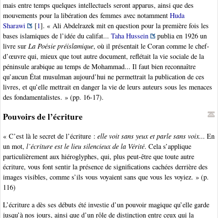
mais entre temps quelques intellectuels seront apparus, ainsi que des
mouvements pour la libération des femmes avec notamment
Huda
Sharawi
[
1
]
. « Ali Abdelrazek mit en question pour la première fois les
bases islamiques de l’idée du califat...
Taha Hussein
publia en 1926 un
livre sur
La Poésie préislamique
, où il présentait le Coran comme le chef-
d’œuvre qui, mieux que tout autre document, reflétait la vie sociale de la
péninsule arabique au temps de Mohammad... Il faut bien reconnaître
qu’aucun État musulman aujourd’hui ne permettrait la publication de ces
livres, et qu’elle mettrait en danger la vie de leurs auteurs sous les menaces
des fondamentalistes. » (pp. 16-17).
Pouvoirs de l’écriture
« C’est là le secret de l’écriture :
elle voit sans yeux et parle sans voix
... En
un mot,
l’écriture est le lieu silencieux de la Vérité
. Cela s’applique
particulièrement aux hiéroglyphes, qui, plus peut-être que toute autre
écriture, vous font sentir la présence de significations cachées derrière des
images visibles, comme s’ils vous voyaient sans que vous les voyiez. » (p.
116)
L’écriture a dès ses débuts été investie d’un pouvoir magique qu’elle garde
jusqu’à nos jours, ainsi que d’un rôle de distinction entre ceux qui la