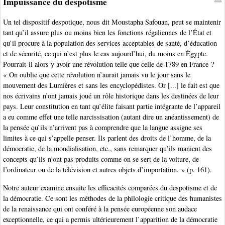
Impuissance du despotisme
Un tel dispositif despotique, nous dit Moustapha Safouan, peut se maintenir
tant qu’il assure plus ou moins bien les fonctions régaliennes de l’État et
qu’il procure à la population des services acceptables de santé, d’éducation
et de sécurité, ce qui n’est plus le cas aujourd’hui, du moins en Égypte.
Pourrait-il alors y avoir une révolution telle que celle de 1789 en France ?
« On oublie que cette révolution n’aurait jamais vu le jour sans le
mouvement des Lumières et sans les encyclopédistes. Or [...] le fait est que
nos écrivains n’ont jamais joué un rôle historique dans les destinées de leur
pays. Leur constitution en tant qu’élite faisant partie intégrante de l’appareil
a eu comme effet une telle narcissisation (autant dire un anéantissement) de
la pensée qu’ils n’arrivent pas à comprendre que la langue assigne ses
limites à ce qui s’appelle penser. Ils parlent des droits de l’homme, de la
démocratie, de la mondialisation, etc., sans remarquer qu’ils manient des
concepts qu’ils n’ont pas produits comme on se sert de la voiture, de
l’ordinateur ou de la télévision et autres objets d’importation. » (p. 161).
Notre auteur examine ensuite les efficacités comparées du despotisme et de
la démocratie. Ce sont les méthodes de la philologie critique des humanistes
de la renaissance qui ont conféré à la pensée européenne son audace
exceptionnelle, ce qui a permis ultérieurement l’apparition de la démocratie