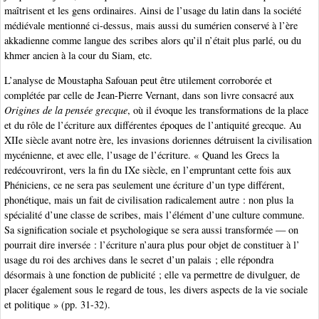
maîtrisent et les gens ordinaires. Ainsi de l’usage du latin dans la société
médiévale mentionné ci-dessus, mais aussi du sumérien conservé à l’ère
akkadienne comme langue des scribes alors qu’il n’était plus parlé, ou du
khmer ancien à la cour du Siam, etc.
L’analyse de Moustapha Safouan peut être utilement corroborée et
complétée par celle de Jean-Pierre Vernant, dans son livre consacré aux
Origines de la pensée grecque
, où il évoque les transformations de la place
et du rôle de l’écriture aux différentes époques de l’antiquité grecque. Au
XIIe siècle avant notre ère, les invasions doriennes détruisent la civilisation
mycénienne, et avec elle, l’usage de l’écriture. « Quand les Grecs la
redécouvriront, vers la fin du IXe siècle, en l’empruntant cette fois aux
Phéniciens, ce ne sera pas seulement une écriture d’un type différent,
phonétique, mais un fait de civilisation radicalement autre : non plus la
spécialité d’une classe de scribes, mais l’élément d’une culture commune.
Sa signification sociale et psychologique se sera aussi transformée — on
pourrait dire inversée : l’écriture n’aura plus pour objet de constituer à l’
usage du roi des archives dans le secret d’un palais ; elle répondra
désormais à une fonction de publicité ; elle va permettre de divulguer, de
placer également sous le regard de tous, les divers aspects de la vie sociale
et politique » (pp. 31-32).