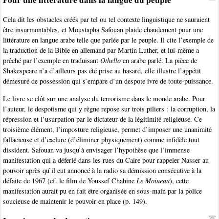
Cela dit les obstacles créés par tel ou tel contexte linguistique ne sauraient
être insurmontables, et Moustapha Safouan plaide chaudement pour une
littérature en langue arabe telle que parlée par le peuple. Il cite l’exemple de
la traduction de la Bible en allemand par Martin Luther, et lui-même a
prêché par l’exemple en traduisant
Othello
en arabe parlé. La pièce de
Shakespeare n’a d’ailleurs pas été prise au hasard, elle illustre l’appétit
démesuré de possession qui s’empare d’un despote ivre de toute-puissance.
Le livre se clôt sur une analyse du terrorisme dans le monde arabe. Pour
l’auteur, le despotisme qui y règne repose sur trois piliers : la corruption, la
répression et l’usurpation par le dictateur de la légitimité religieuse. Ce
troisième élément, l’imposture religieuse, permet d’imposer une unanimité
fallacieuse et d’exclure (d’éliminer physiquement) comme infidèle tout
dissident. Safouan va jusqu’à envisager l’hypothèse que l’immense
manifestation qui a déferlé dans les rues du Caire pour rappeler Nasser au
pouvoir après qu’il eut annoncé à la radio sa démission consécutive à la
défaite de 1967 (cf. le film de Youssef Chahine
Le Moineau
), cette
manifestation aurait pu en fait être organisée en sous-main par la police
soucieuse de maintenir le pouvoir en place (p. 149).