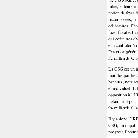
mère, et leurs e
notion de foyer f
recomposées, le 
célibataires, l’h
foyer fiscal est 
qui coûte très ch
et à contrôler (
Direction généra
52 milliards €, 
La CSG est un im
fournies par les
banques, notaire
et individuel. El
opposition à l’I
notamment pour c
94 milliards €, 
Il y a donc l’IRP
CSG, un impôt mo
progressif pour 