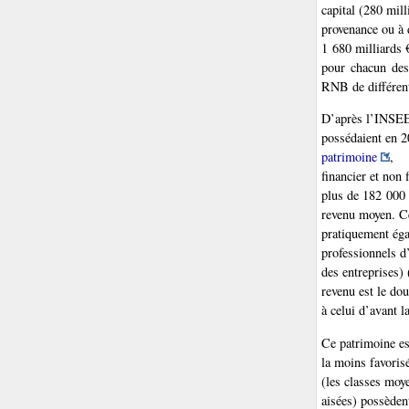
capital (280 mil
provenance ou à d
1 680 milliards 
pour chacun des
RNB de différent
D’après l’INSEE 
possédaient en 2
patrimoine
,
financier et non 
plus de 182 000 €
revenu moyen. Ce
pratiquement égal
professionnels d
des entreprises)
revenu est le dou
à celui d’avant l
Ce patrimoine est
la moins favoris
(les classes moy
aisées) possèden