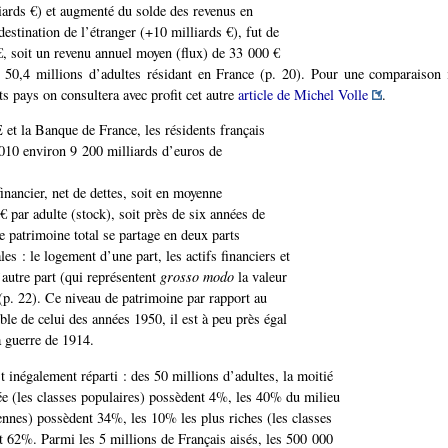
liards €) et augmenté du solde des revenus en
estination de l’étranger (+10 milliards €), fut de
€, soit un revenu annuel moyen (flux) de 33 000 €
 50,4 millions d’adultes résidant en France (p. 20). Pour une comparaison i
s pays on consultera avec profit cet autre
article de Michel Volle
.
et la Banque de France, les résidents français
010 environ 9 200 milliards d’euros de
financier, net de dettes, soit en moyenne
 par adulte (stock), soit près de six années de
 patrimoine total se partage en deux parts
es : le logement d’une part, les actifs financiers et
’autre part (qui représentent
grosso modo
la valeur
 (p. 22). Ce niveau de patrimoine par rapport au
ble de celui des années 1950, il est à peu près égal
a guerre de 1914.
 inégalement réparti : des 50 millions d’adultes, la moitié
ée (les classes populaires) possèdent 4%, les 40% du milieu
ennes) possèdent 34%, les 10% les plus riches (les classes
t 62%. Parmi les 5 millions de Français aisés, les 500 000