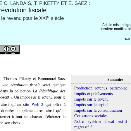
 C. LANDAIS, T. PIKETTY ET E. SAEZ :
évolution fiscale
e
 le revenu pour le XXI
siècle
Article mis en lig
dernière modificati
pa
s, Thomas Piketty et Emmanuel Saez
Sommaire
 une révolution fiscale
voici quelque
Production, revenus, patrimoine
dans la collection
La République des
Impôts et prélèvements
posent « Un impôt sur le revenu pour le
Impôts sur le revenu
 ainsi qu’un
site Web
qui offre à
Impôts sur le capital
Impôts sur la consommation
s données supplémentaires ainsi qu’un
Cotisations sociales
permet à tout un chacun d’élaborer la
Notre système fiscal est-il 
 de son choix.
régressif ?