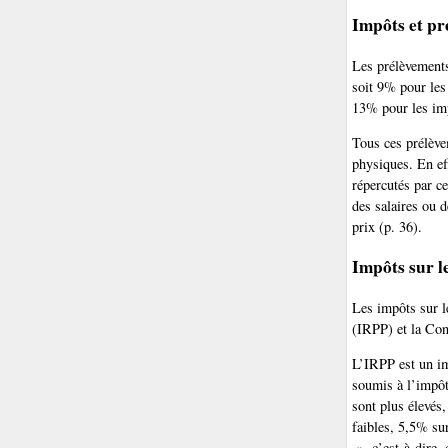
Impôts et pr
Les prélèvements
soit 9% pour les
13% pour les imp
Tous ces prélèv
physiques. En ef
répercutés par ce
des salaires ou 
prix (p. 36).
Impôts sur l
Les impôts sur l
(IRPP) et la Con
L’IRPP est un im
soumis à l’impôt
sont plus élevés,
faibles, 5,5% sur
», c’est-à-dire,