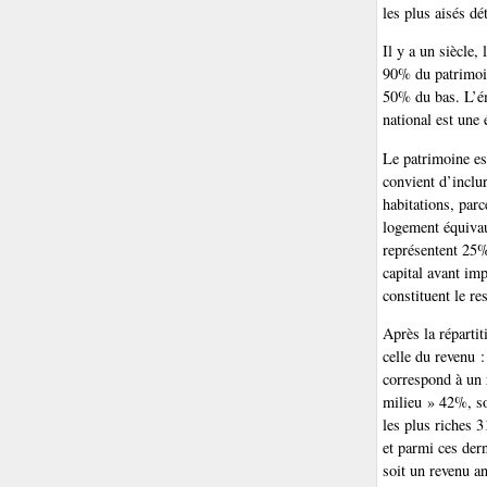
les plus aisés d
Il y a un siècle,
90% du patrimoin
50% du bas. L’é
national est une 
Le patrimoine es
convient d’inclur
habitations, parc
logement équivau
représentent 25%
capital avant im
constituent le re
Après la répartit
celle du revenu 
correspond à un
milieu » 42%, so
les plus riches 
et parmi ces der
soit un revenu a