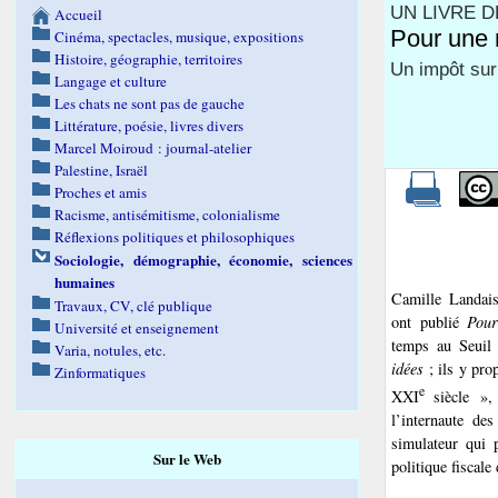
UN LIVRE DE
Accueil
Pour une r
Cinéma, spectacles, musique, expositions
Histoire, géographie, territoires
Un impôt sur
Langage et culture
Les chats ne sont pas de gauche
Littérature, poésie, livres divers
Marcel Moiroud : journal-atelier
Palestine, Israël
Proches et amis
Racisme, antisémitisme, colonialisme
Réflexions politiques et philosophiques
Sociologie, démographie, économie, sciences
humaines
Camille Landai
Travaux, CV, clé publique
ont publié
Pour
Université et enseignement
temps au Seuil 
Varia, notules, etc.
idées
; ils y pro
Zinformatiques
e
XXI
siècle »,
l’internaute de
simulateur qui 
Sur le Web
politique fiscale