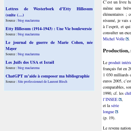
C’est un livre 
même une brève
Lettres de Westerbork d’Etty Hillesum
élémentaires ; 
(suite (…)
résumé, je vais 
Source :
blog maclarema
à l’esprit, et q
Etty Hillesum (1914-1943) : Une Vie bouleversée
consulter un exc
Source :
blog maclarema
Michel Volle
.
Le journal de guerre de Marie Cohen, née
Mayer
Production, 
Source :
blog maclarema
Les Juifs des USA et Israël
Le
produit intéri
Source :
blog maclarema
français fut en 
1 030 milliards 
ChatGPT m’aide à composer ma bibliographie
euros 2005, c’est
Source :
Site professionnel de Laurent Bloch
comparables, son
1990, cf. les
chi
l’INSEE
,
et la
série
longue
(p. 19).
Le revenu nation