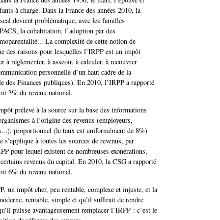
nfants à charge. Dans la France des années 2010, la
iscal devient problématique, avec les familles
PACS, la cohabitation, l’adoption par des
omoparentalité... La complexité de cette notion de
une des raisons pour lesquelles l’IRPP est un impôt
er à réglementer, à asseoir, à calculer, à recouvrer
communication personnelle d’un haut cadre de la
le des Finances publiques). En 2010, l’IRPP a rapporté
soit 3% du revenu national.
pôt prélevé à la source sur la base des informations
 organismes à l’origine des revenus (employeurs,
s...), proportionnel (le taux est uniformément de 8%)
le s’applique à toutes les sources de revenus, par
RPP pour lequel existent de nombreuses exonérations,
ertains revenus du capital. En 2010, la CSG a rapporté
soit 6% du revenu national.
P, un impôt cher, peu rentable, complexe et injuste, et la
derne, rentable, simple et qu’il suffirait de rendre
qu’il puisse avantageusement remplacer l’IRPP : c’est le