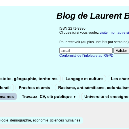
Blog de Laurent 
ISSN 2271-3980
Cliquez ici si vous voulez
visiter mon autre si
Pour recevoir (au plus une fois par semaine) 
Conformité de l’infolettre au RGPD
stoire, géographie, territoires
Langage et culture
Les chat
Israël
Proches et amis
Racisme, antisémitisme, colonialis
umaines
Travaux, CV, clé publique
Université et enseign
▼
ologie, démographie, économie, sciences humaines