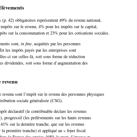
élèvements
 (p. 42) obligatoires représentent 49% du revenu national,
 impôts sur le revenu, 4% pour les impôts sur le capital,
ôts sur la consommation et 23% pour les cotisations sociales.
ements sont,
in fine
, acquittés par les personnes
fet les impôts payés par les entreprises sont
lles-ci sur celles-là, soit sous forme de réduction
des dividendes, soit sous forme d’augmentation des
e revenu
e revenu sont l’impôt sur le revenu des personnes physiques
tribution sociale généralisée (CSG).
pôt déclaratif (le contribuable déclare les revenus
), progressif (les prélèvements sur les hauts revenus
 41% sur la dernière tranche, que sur les revenus
 la première tranche) et appliqué au « foyer fiscal
 dans la France des années 1950, le mari, l’épouse et