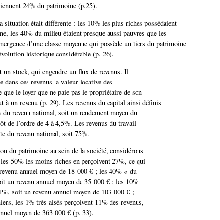
étiennent 24% du patrimoine (p.25).
 la situation était différente : les 10% les plus riches possédaient
e, les 40% du milieu étaient presque aussi pauvres que les
mergence d’une classe moyenne qui possède un tiers du patrimoine
évolution historique considérable (p. 26).
t un stock, qui engendre un flux de revenus. Il
e dans ces revenus la valeur locative des
e que le loyer que ne paie pas le propriétaire de son
t à un revenu (p. 29). Les revenus du capital ainsi définis
 du revenu national, soit un rendement moyen du
pôt de l’ordre de 4 à 4,5%. Les revenus du travail
ste du revenu national, soit 75%.
ion du patrimoine au sein de la société, considérons
: les 50% les moins riches en perçoivent 27%, ce qui
 revenu annuel moyen de 18 000 € ; les 40% « du
it un revenu annuel moyen de 35 000 € ; les 10%
31%, soit un revenu annuel moyen de 103 000 € ;
niers, les 1% très aisés perçoivent 11% des revenus,
nnuel moyen de 363 000 € (p. 33).