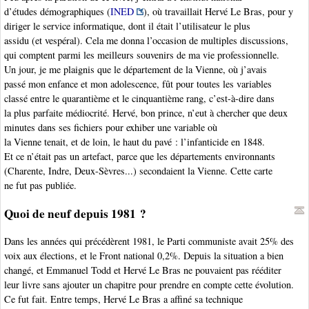
d’études démographiques (
INED
), où travaillait Hervé Le Bras, pour y
diriger le service informatique, dont il était l’utilisateur le plus
assidu (et vespéral). Cela me donna l’occasion de multiples discussions,
qui comptent parmi les meilleurs souvenirs de ma vie professionnelle.
Un jour, je me plaignis que le département de la Vienne, où j’avais
passé mon enfance et mon adolescence, fût pour toutes les variables
classé entre le quarantième et le cinquantième rang, c’est-à-dire dans
la plus parfaite médiocrité. Hervé, bon prince, n’eut à chercher que deux
minutes dans ses fichiers pour exhiber une variable où
la Vienne tenait, et de loin, le haut du pavé : l’infanticide en 1848.
Et ce n’était pas un artefact, parce que les départements environnants
(Charente, Indre, Deux-Sèvres...) secondaient la Vienne. Cette carte
ne fut pas publiée.
Quoi de neuf depuis 1981 ?
Dans les années qui précédèrent 1981, le Parti communiste avait 25% des
voix aux élections, et le Front national 0,2%. Depuis la situation a bien
changé, et Emmanuel Todd et Hervé Le Bras ne pouvaient pas rééditer
leur livre sans ajouter un chapitre pour prendre en compte cette évolution.
Ce fut fait. Entre temps, Hervé Le Bras a affiné sa technique