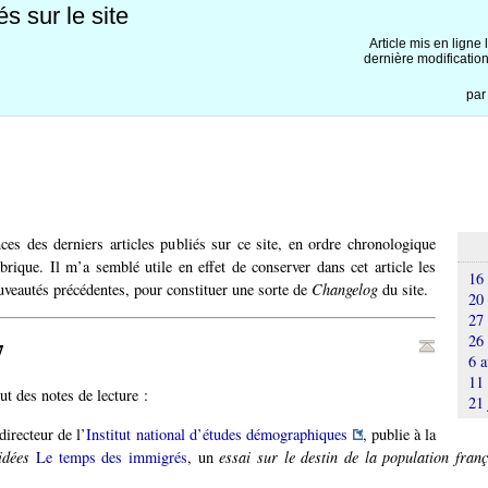
s sur le site
Article mis en ligne 
dernière modificatio
pa
nces des derniers articles publiés sur ce site, en ordre chronologique
ubrique. Il m’a semblé utile en effet de conserver dans cet article les
16
veautés précédentes, pour constituer une sorte de
Changelog
du site.
20 
27
26 
7
6 a
11
ut des notes de lecture :
21 
directeur de l’
Institut national d’études démographiques
, publie à la
idées
Le temps des immigrés
, un
essai sur le destin de la population franç