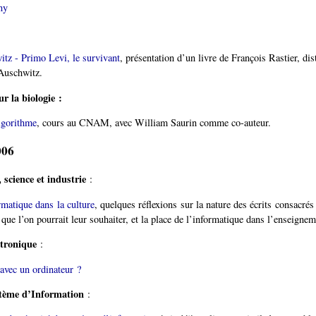
ny
tz - Primo Levi, le survivant
, présentation d’un livre de François Rastier, dis
Auschwitz.
r la biologie :
lgorithme
, cours au CNAM, avec William Saurin comme co-auteur.
006
 science et industrie
:
rmatique dans la culture
, quelques réflexions sur la nature des écrits consacrés
e que l’on pourrait leur souhaiter, et la place de l’informatique dans l’enseignem
ctronique
:
avec un ordinateur ?
stème d’Information
: