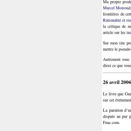
Ma propre produc
Marcel Moiroud
frontières de cet
Rationalité et ré
la critique de 
article sur les
in
Sur mon site pr
mettre le pseud
Autrement vous c
direz ce que vou
26 avril 200
Le livre que Gu
sur cet événemen
La parution d’
dispute au pur p
Fnac.com.