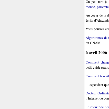
Un peu tard je 
monde, pauvretés
Au coeur de la d
écrits d’Alexand
Vous pourrez con
Algorithmes de t
du CNAM.
6 avril 2006
Comment changer
petit guide prati
Comment travaill
... cependant qu
Docteur Ordinate
l’Internet ou co
Le
rootkit
de So