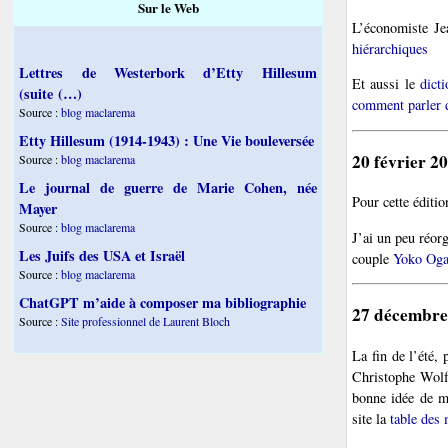
Sur le Web
L’économiste Je
hiérarchiques
Lettres de Westerbork d’Etty Hillesum
Et aussi le
dicti
(suite (…)
comment parler d
Source :
blog maclarema
Etty Hillesum (1914-1943) : Une Vie bouleversée
20 février 2
Source :
blog maclarema
Le journal de guerre de Marie Cohen, née
Pour cette éditi
Mayer
Source :
blog maclarema
J’ai un peu réorg
Les Juifs des USA et Israël
couple
Yoko Oga
Source :
blog maclarema
ChatGPT m’aide à composer ma bibliographie
27 décembre
Source :
Site professionnel de Laurent Bloch
La fin de l’été,
Christophe Wol
bonne idée de m
site la
table des 