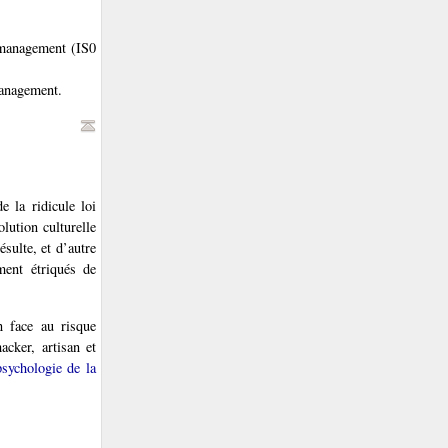
 management (IS0
management.
 la ridicule loi
lution culturelle
ésulte, et d’autre
ement étriqués de
n face au risque
acker, artisan et
psychologie de la