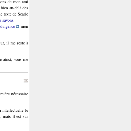
utions de mon ami
t bien au-delà des
le texte de Searle
s savons
,
dulgence
mon
ur, il me reste à
le ainsi, vous me
umière nécessaire
intellectuelle le
, mais il est sur