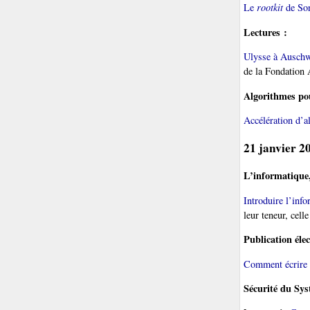
Le
rootkit
de So
Lectures :
Ulysse à Auschwi
de la Fondation 
Algorithmes pou
Accélération d’a
21 janvier 2
L’informatique,
Introduire l’info
leur teneur, cell
Publication éle
Comment écrire 
Sécurité du Sy