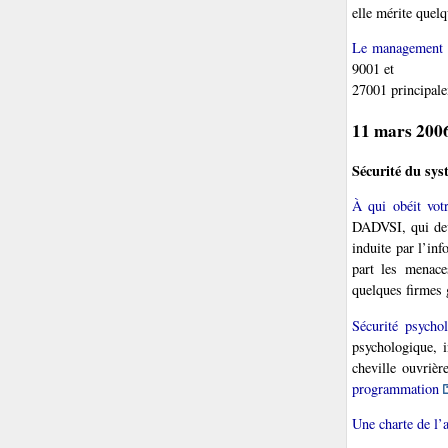
elle mérite quelq
Le management d
9001 et
27001 principale
11 mars 200
Sécurité du sys
À qui obéit vot
DADVSI, qui devr
induite par l’inf
part les menaces
quelques firmes 
Sécurité psych
psychologique, i
cheville ouvrièr
programmation
Une charte de l’