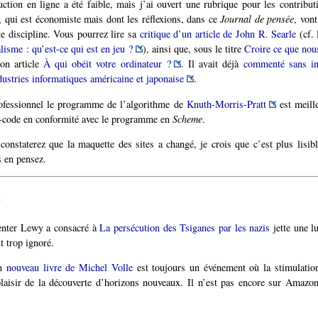
tion en ligne a été faible, mais j’ai ouvert une rubrique pour les contrib
, qui est économiste mais dont les réflexions, dans ce
Journal de pensée
, von
te discipline. Vous pourrez lire sa
critique d’un article de John R. Searle
(cf. 
alisme : qu’est-ce qui est en jeu ?
), ainsi que, sous le titre
Croire ce que nou
mon article
À qui obéit votre ordinateur ?
. Il avait déjà
commenté sans in
dustries informatiques américaine et japonaise
.
ofessionnel le programme de l’algorithme de
Knuth-Morris-Pratt
est meille
o-code en conformité avec le programme en
Scheme
.
onstaterez que la maquette des sites a changé, je crois que c’est plus lisib
s en pensez.
6
enter Lewy a consacré à
La persécution des Tsiganes par les nazis
jette une l
t trop ignoré.
un
nouveau livre de Michel Volle
est toujours un événement où la stimulation 
laisir de la découverte d’horizons nouveaux. Il n’est pas encore sur Amazon