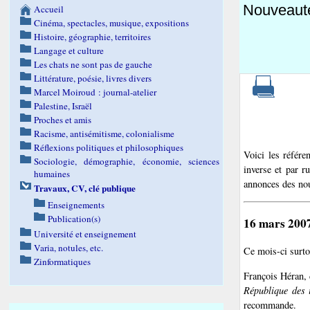
Nouveauté
Accueil
Cinéma, spectacles, musique, expositions
Histoire, géographie, territoires
Langage et culture
Les chats ne sont pas de gauche
Littérature, poésie, livres divers
Marcel Moiroud : journal-atelier
Palestine, Israël
Proches et amis
Racisme, antisémitisme, colonialisme
Réflexions politiques et philosophiques
Voici les référe
Sociologie, démographie, économie, sciences
inverse et par r
humaines
annonces des nou
Travaux, CV, clé publique
Enseignements
Publication(s)
16 mars 200
Université et enseignement
Varia, notules, etc.
Ce mois-ci surto
Zinformatiques
François Héran, 
République des 
recommande.