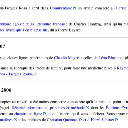
an-Jacques Rosa a écrit dans
Commentaire
un article consacré à la
crise
onnaire égoïste de la littérature française
de Charles Dantzig, ainsi qu’un ma
es livres que l’on n’a pas lus
, dû à Pierre Bayard.
007
on, quelques lignes pénétrantes de
Claudio Magris
; celles de
Léon Bloy
sont pl
anisé la rubrique des traces de lecture, pour faire une meilleure place à
Raymo
wa - Jacques Roubaud
.
 2006
 propice au travail, a été moins consacrée à mon site qu’à la mise au point d’un
fhugel,
Sécurité informatique, principes et méthode
, dont les
Éditions Eyr
ettre un
chapitre en ligne
, dont j’espère qu’il vous allèchera. Vous trouver
matières
et les préfaces de
Christian Queinnec
et d’
Hervé Schauer
.