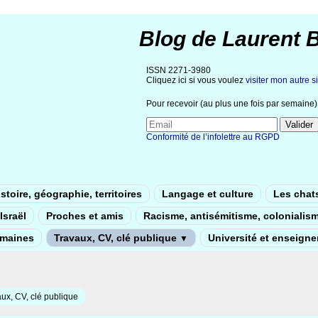
Blog de Laurent 
ISSN 2271-3980
Cliquez ici si vous voulez
visiter mon autre si
Pour recevoir (au plus une fois par semaine) 
Conformité de l’infolettre au RGPD
stoire, géographie, territoires
Langage et culture
Les chat
Israël
Proches et amis
Racisme, antisémitisme, colonialis
umaines
Travaux, CV, clé publique
Université et enseign
▼
ux, CV, clé publique