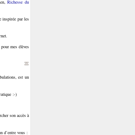
hen,
Richesse du
e inspirée par les
rnet.
t pour mes élèves
bulations, est un
ratique :-)
rcher son accès à
n d’entre vous :