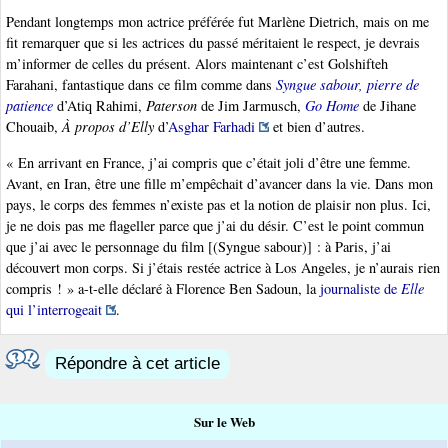
Pendant longtemps mon actrice préférée fut Marlène Dietrich, mais on me
fit remarquer que si les actrices du passé méritaient le respect, je devrais
m’informer de celles du présent. Alors maintenant c’est Golshifteh
Farahani, fantastique dans ce film comme dans
Syngue sabour, pierre de
patience
d’Atiq Rahimi,
Paterson
de Jim Jarmusch,
Go Home
de Jihane
Chouaib,
À propos d’Elly
d’
Asghar Farhadi
et bien d’autres.
« En arrivant en France, j’ai compris que c’était joli d’être une femme.
Avant, en Iran, être une fille m’empêchait d’avancer dans la vie. Dans mon
pays, le corps des femmes n’existe pas et la notion de plaisir non plus. Ici,
je ne dois pas me flageller parce que j’ai du désir. C’est le point commun
que j’ai avec le personnage du film [(Syngue sabour)] : à Paris, j’ai
découvert mon corps. Si j’étais restée actrice à Los Angeles, je n’aurais rien
compris ! » a-t-elle déclaré à Florence Ben Sadoun, la
journaliste de
Elle
qui l’interrogeait
.
Répondre à cet article
Sur le Web