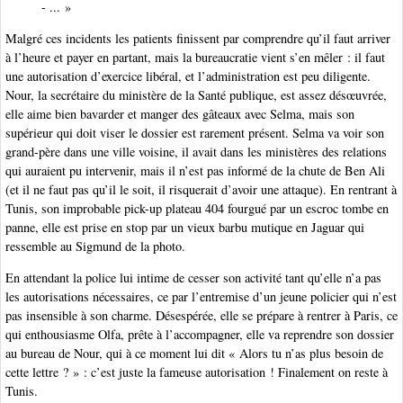
- ... »
Malgré ces incidents les patients finissent par comprendre qu’il faut arriver
à l’heure et payer en partant, mais la bureaucratie vient s’en mêler : il faut
une autorisation d’exercice libéral, et l’administration est peu diligente.
Nour, la secrétaire du ministère de la Santé publique, est assez désœuvrée,
elle aime bien bavarder et manger des gâteaux avec Selma, mais son
supérieur qui doit viser le dossier est rarement présent. Selma va voir son
grand-père dans une ville voisine, il avait dans les ministères des relations
qui auraient pu intervenir, mais il n’est pas informé de la chute de Ben Ali
(et il ne faut pas qu’il le soit, il risquerait d’avoir une attaque). En rentrant à
Tunis, son improbable pick-up plateau 404 fourgué par un escroc tombe en
panne, elle est prise en stop par un vieux barbu mutique en Jaguar qui
ressemble au Sigmund de la photo.
En attendant la police lui intime de cesser son activité tant qu’elle n’a pas
les autorisations nécessaires, ce par l’entremise d’un jeune policier qui n’est
pas insensible à son charme. Désespérée, elle se prépare à rentrer à Paris, ce
qui enthousiasme Olfa, prête à l’accompagner, elle va reprendre son dossier
au bureau de Nour, qui à ce moment lui dit « Alors tu n’as plus besoin de
cette lettre ? » : c’est juste la fameuse autorisation ! Finalement on reste à
Tunis.