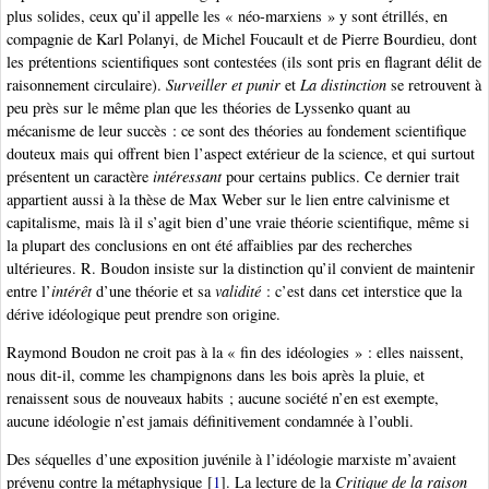
plus solides, ceux qu’il appelle les « néo-marxiens » y sont étrillés, en
compagnie de Karl Polanyi, de Michel Foucault et de Pierre Bourdieu, dont
les prétentions scientifiques sont contestées (ils sont pris en flagrant délit de
raisonnement circulaire).
Surveiller et punir
et
La distinction
se retrouvent à
peu près sur le même plan que les théories de Lyssenko quant au
mécanisme de leur succès : ce sont des théories au fondement scientifique
douteux mais qui offrent bien l’aspect extérieur de la science, et qui surtout
présentent un caractère
intéressant
pour certains publics. Ce dernier trait
appartient aussi à la thèse de Max Weber sur le lien entre calvinisme et
capitalisme, mais là il s’agit bien d’une vraie théorie scientifique, même si
la plupart des conclusions en ont été affaiblies par des recherches
ultérieures. R. Boudon insiste sur la distinction qu’il convient de maintenir
entre l’
intérêt
d’une théorie et sa
validité
: c’est dans cet interstice que la
dérive idéologique peut prendre son origine.
Raymond Boudon ne croit pas à la « fin des idéologies » : elles naissent,
nous dit-il, comme les champignons dans les bois après la pluie, et
renaissent sous de nouveaux habits ; aucune société n’en est exempte,
aucune idéologie n’est jamais définitivement condamnée à l’oubli.
Des séquelles d’une exposition juvénile à l’idéologie marxiste m’avaient
prévenu contre la métaphysique
[
1
]
. La lecture de la
Critique de la raison