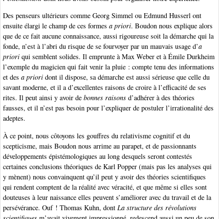
Des penseurs ultérieurs comme Georg Simmel ou Edmund Husserl ont
ensuite élargi le champ de ces formes
a priori
. Boudon nous explique alors
que de ce fait aucune connaissance, aussi rigoureuse soit la démarche qui la
fonde, n’est à l’abri du risque de se fourvoyer par un mauvais usage d’
a
priori
qui semblent solides. Il emprunte à Max Weber et à Émile Durkheim
l’exemple du magicien qui fait venir la pluie : compte tenu des informations
et des
a priori
dont il dispose, sa démarche est aussi sérieuse que celle du
savant moderne, et il a d’excellentes raisons de croire à l’efficacité de ses
rites. Il peut ainsi y avoir de
bonnes raisons
d’adhérer à des théories
fausses, et il n’est pas besoin pour l’expliquer de postuler l’irrationalité des
adeptes.
À ce point, nous côtoyons les gouffres du relativisme cognitif et du
scepticisme, mais Boudon nous arrime au parapet, et de passionnants
développements épistémologiques au long desquels seront contestés
certaines conclusions théoriques de Karl Popper (mais pas les analyses qui
y mènent) nous convainquent qu’il peut y avoir des théories scientifiques
qui rendent comptent de la réalité avec véracité, et que même si elles sont
douteuses à leur naissance elles peuvent s’améliorer avec du travail et de la
persévérance. Ouf ! Thomas Kuhn, dont
La structure des révolutions
scientifiques
m’avait vivement impressionné, redescend aussi un peu de son