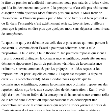
le titre du premier m’a alléché : ne sommes-nous pas saturés d’idées vraies,
qui à la fin deviennent ennuyeuses ? la perspective n’est-elle pas séduisante
d’acquérir enfin quelques idées fausses plus amusantes ? Mais trêve de
plaisanterie, si l’humour promis par le titre de ce livre y est bien présent ici
ou là, dans l’ensemble c’est extrêmement sérieux, trop sérieux d’ailleurs
pour que je puisse en dire plus que quelques mots sans dépasser mon niveau
de compétence.
La question qui y est débattue est celle des « puissances qui nous portent à
consentir », comme disait Pascal : pourquoi adhérons-nous à telle
proposition, à telle idée, à telle théorie ? Une première réponse qui vient à
l’esprit pourrait distinguer la connaissance scientifique, construite sur une
démarche rigoureuse à partir de prémisses vérifiées, de la connaissance
ordinaire, souvent commandée par les préjugés, les idées reçues et les
impressions, et pour laquelle en outre « l’esprit est toujours la dupe du
cœur » (La Rochefoucauld). Mais Boudon nous rappelle que la
connaissance scientifique, comme la connaissance ordinaire, repose sur des
représentations
a priori
, non susceptibles de démonstration : Kant l’avait
déjà écrit, en faisant litière de la conception de la connaissance comme reflet
de la réalité dans l’esprit du sujet connaissant et en développant une
conception active de la connaissance qui repose sur des
formes a priori de
l’entendement
dont nous avons besoin pour organiser notre expérience.