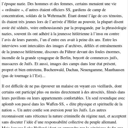
l’époque nazie. Des hommes et des femmes, certains menaient une vie
« ordinaire », d’autres étaient officiers SS, gardiens de camp de
concentration, soldats de la Wehrmacht. Étant donné l’âge de ces témoins,
ils étaient très jeunes lors de l’arrivée d’Hitler au pouvoir, la plupart disent
avoir été séduits, voire enthousiasmés par la propagande, par la phraséologie
nazies, souvent ils ont adhéré à la jeunesse hitlérienne à l’insu ou contre
l’avis de leurs parents, l’un d’entre eux avait à peine dix ans. Entre les
interviews sont intercalées des images d’archives, défilés et entraînements
de la jeunesse hitlérienne, discours du Führer devant des foules énormes,
incendie de la grande synagogue de Berlin, boycott de commerces juifs,
massacres de Juifs. Et aussi, images des camps dans leur état présent,
propret et bien entretenu, Buchenwald, Dachau, Neuengamme, Mauthausen
(pas de tournage à l’Est)...
Il est difficile de ne pas éprouver un malaise en voyant ces vieillards, dont
certains ont participé plus ou moins directement à des atrocités, filmés dans
leurs pavillons ou leurs appartements confortables. Un seul revendique avec
aplomb son passé dans les Waffen-SS, « élite physique et spirituelle de la
nation ». Un autre confie son aversion pour les Juifs. Les autres
reconnaissent sans réticence la nature criminelle du régime nazi, et acceptent
sans discuter l’idée d’une responsabilité collective du peuple allemand.
Mais lorsque Luke Holland (dont on apprendra par le générique de fin que