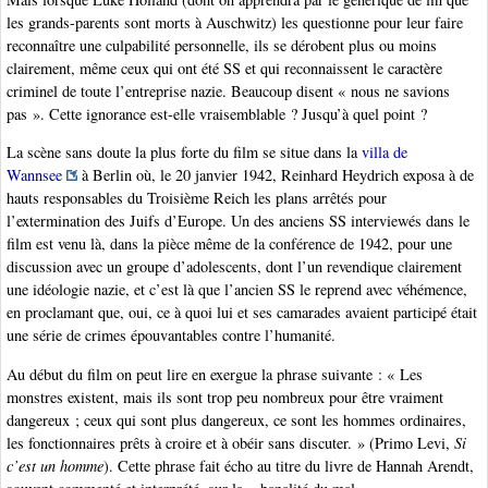
les grands-parents sont morts à Auschwitz) les questionne pour leur faire
reconnaître une culpabilité personnelle, ils se dérobent plus ou moins
clairement, même ceux qui ont été SS et qui reconnaissent le caractère
criminel de toute l’entreprise nazie. Beaucoup disent « nous ne savions
pas ». Cette ignorance est-elle vraisemblable ? Jusqu’à quel point ?
La scène sans doute la plus forte du film se situe dans la
villa de
Wannsee
à Berlin où, le 20 janvier 1942, Reinhard Heydrich exposa à de
hauts responsables du Troisième Reich les plans arrêtés pour
l’extermination des Juifs d’Europe. Un des anciens SS interviewés dans le
film est venu là, dans la pièce même de la conférence de 1942, pour une
discussion avec un groupe d’adolescents, dont l’un revendique clairement
une idéologie nazie, et c’est là que l’ancien SS le reprend avec véhémence,
en proclamant que, oui, ce à quoi lui et ses camarades avaient participé était
une série de crimes épouvantables contre l’humanité.
Au début du film on peut lire en exergue la phrase suivante : « Les
monstres existent, mais ils sont trop peu nombreux pour être vraiment
dangereux ; ceux qui sont plus dangereux, ce sont les hommes ordinaires,
les fonctionnaires prêts à croire et à obéir sans discuter. » (Primo Levi,
Si
c’est un homme
). Cette phrase fait écho au titre du livre de Hannah Arendt,