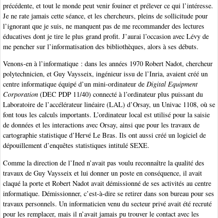
précédente, et tout le monde peut venir fouiner et prélever ce qui l’intéresse.
Je ne rate jamais cette séance, et les chercheurs, pleins de sollicitude pour
l’ignorant que je suis, ne manquent pas de me recommander des lectures
éducatives dont je tire le plus grand profit. J’aurai l’occasion avec Lévy de
me pencher sur l’informatisation des bibliothèques, alors à ses débuts.
Venons-en à l’informatique : dans les années 1970 Robert Nadot, chercheur
polytechnicien, et Guy Vaysseix, ingénieur issu de l’Inria, avaient créé un
centre informatique équipé d’un mini-ordinateur de
Digital Equipment
Corporation
(DEC PDP 11/40) connecté à l’ordinateur plus puissant du
Laboratoire de l’accélérateur linéaire (LAL) d’Orsay, un Univac 1108, où se
font tous les calculs importants. L’ordinateur local est utilisé pour la saisie
de données et les interactions avec Orsay, ainsi que pour les travaux de
cartographie statistique d’Hervé Le Bras. Ils ont aussi créé un logiciel de
dépouillement d’enquêtes statistiques intitulé SEXE.
Comme la direction de l’Ined n’avait pas voulu reconnaître la qualité des
travaux de Guy Vaysseix et lui donner un poste en conséquence, il avait
claqué la porte et Robert Nadot avait démissionné de ses activités au centre
informatique. Démissionner, c’est-à-dire se retirer dans son bureau pour ses
travaux personnels. Un informaticien venu du secteur privé avait été recruté
pour les remplacer, mais il n’avait jamais pu trouver le contact avec les