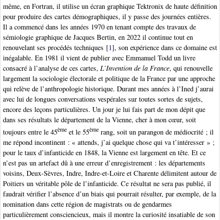
même, en Fortran, il utilise un écran graphique Tektronix de haute définition
pour produire des cartes démographiques, il y passe des journées entières.
Il a commencé dans les années 1970 en tenant compte des travaux de
sémiologie graphique de Jacques Bertin, en 2022 il continue tout en
renouvelant ses procédés techniques
[
1
]
, son expérience dans ce domaine est
inégalable. En 1981 il vient de publier avec Emmanuel Todd un livre
consacré à l’analyse de ces cartes,
L’Invention de la France
, qui renouvelle
largement la sociologie électorale et politique de la France par une approche
qui relève de l’anthropologie historique. Durant mes années à l’Ined j’aurai
avec lui de longues conversations vespérales sur toutes sortes de sujets,
encore des leçons particulières. Un jour je lui fais part de mon dépit que
dans ses résultats le département de la Vienne, cher à mon cœur, soit
ème
ème
toujours entre le 45
et le 55
rang, soit un parangon de médiocrité ; il
me répond incontinent : « attends, j’ai quelque chose qui va t’intéresser » ;
pour le taux d’infanticide en 1848, la Vienne est largement en tête. Et ce
n’est pas un artefact dû à une erreur d’enregistrement : les départements
voisins, Deux-Sèvres, Indre, Indre-et-Loire et Charente délimitent autour de
Poitiers un véritable pôle de l’infanticide. Ce résultat ne sera pas publié, il
faudrait vérifier l’absence d’un biais qui pourrait résulter, par exemple, de la
nomination dans cette région de magistrats ou de gendarmes
particulièrement consciencieux, mais il montre la curiosité insatiable de son