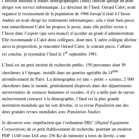
l’Institut national d’études démographiques (Ined) cherche quelqu’un pour
diriger son service informatique. Le directeur de l’Ined, Gérard Calot, avait
organisé le recensement de la population de 1968 lorsqu’il était à l’Insee.
Andrée en avait dirigé les traitements informatiques, cela s’était bien passé,
tout naturellement Calot lui propose le poste, mais elle préfère rester à
l’Insee dans l’espoir (qui sera exaucé) d’accéder au grade d’administrateur.
Elle recommande à Calot deux collègues, dont moi. L’autre collègue décline
aussi la proposition, je rencontre Gérard Calot, le courant passe, l’affaire
er
est conclue, je rejoindrai l’Ined le 1
septembre 1981.
L’Ined est un petit institut de recherche public, 150 personnes dont 50
ème
chercheurs à l’époque, installé dans un quartier agréable du 14
arrondissement de Paris. La démographie est une « petite » science, 2 000
chercheurs dans le monde, généralement dispersés dans des départements
universitaires de sciences humaines et sociales, il n’y a nulle part de cursus
exclusivement consacré à la démographie, l’Ined est la plus grande
institution mondiale qui lui soit dévolue, et sa revue
Population
une des
deux grandes revues mondiales avec
Population Studies
.
Je découvre avec stupéfaction que l’ordinateur DEC
(Digital Equipment
Corporation)
de ce petit établissement de recherche, pourtant un modeste
PDP 11/40 sous IAS avec 256 Ko de mémoire à tores de ferrite, a une