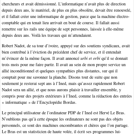
chercheurs et avait démissionné. L’informatique n’avait plus de direction
depuis deux ans, le matériel, de plus en plus obsolète, devait être renouvelé,
et il fallait créer une informatique de gestion, parce que la machine électro-
comptable qui en tenait lieu arrivait en bout de course. Il fallait aussi
remettre sur les rails une équipe de sept personnes, laissée à elle-même
depuis deux ans. Voilà les travaux qui m’attendaient.
Robert Nadot, de sa tour d’ivoire, appuyé sur des soutiens syndicaux, avait
bien contribué à l’éviction du précédent chef de service, et il entendait
m’évincer de la même façon. Il avait annoncé
urbi et orbi
qu’il se donnait
trois mois pour me faire partir. Il avait au sein de mon propre service un
allié inconditionnel et quelques sympathies plus distantes, sur qui il
comptait pour me savonner la planche. Disons tout de suite que non
seulement je resterai sept ans à l’Ined, mais qu’assez rapidement Robert
Nadot sera un allié, et que nous aurons plaisir à travailler ensemble, y
compris pour des projets extérieurs à l’Ined, comme la rédaction des entrées
« informatique » de l’Encyclopédie Bordas.
Le principal utilisateur de l’ordinateur PDP de l’Ined est Hervé Le Bras.
N’oublions pas qu’à cette époque les ordinateurs ne sont pas des objets
personnels, ce sont des machines encombrantes et chères que l’on partage.
Le Bras est un statisticien de haute volée, il écrit ses programmes lui-