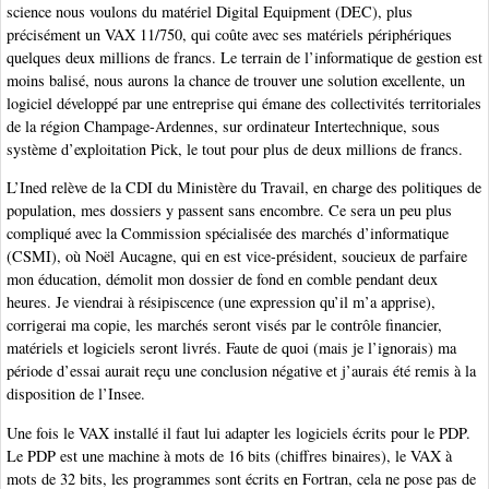
science nous voulons du matériel Digital Equipment (DEC), plus
précisément un VAX 11/750, qui coûte avec ses matériels périphériques
quelques deux millions de francs. Le terrain de l’informatique de gestion est
moins balisé, nous aurons la chance de trouver une solution excellente, un
logiciel développé par une entreprise qui émane des collectivités territoriales
de la région Champage-Ardennes, sur ordinateur Intertechnique, sous
système d’exploitation Pick, le tout pour plus de deux millions de francs.
L’Ined relève de la CDI du Ministère du Travail, en charge des politiques de
population, mes dossiers y passent sans encombre. Ce sera un peu plus
compliqué avec la Commission spécialisée des marchés d’informatique
(CSMI), où Noël Aucagne, qui en est vice-président, soucieux de parfaire
mon éducation, démolit mon dossier de fond en comble pendant deux
heures. Je viendrai à résipiscence (une expression qu’il m’a apprise),
corrigerai ma copie, les marchés seront visés par le contrôle financier,
matériels et logiciels seront livrés. Faute de quoi (mais je l’ignorais) ma
période d’essai aurait reçu une conclusion négative et j’aurais été remis à la
disposition de l’Insee.
Une fois le VAX installé il faut lui adapter les logiciels écrits pour le PDP.
Le PDP est une machine à mots de 16 bits (chiffres binaires), le VAX à
mots de 32 bits, les programmes sont écrits en Fortran, cela ne pose pas de