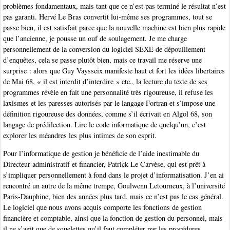
problèmes fondamentaux, mais tant que ce n’est pas terminé le résultat n’est
pas garanti. Hervé Le Bras convertit lui-même ses programmes, tout se
passe bien, il est satisfait parce que la nouvelle machine est bien plus rapide
que l’ancienne, je pousse un ouf de soulagement. Je me charge
personnellement de la conversion du logiciel SEXE de dépouillement
d’enquêtes, cela se passe plutôt bien, mais ce travail me réserve une
surprise : alors que Guy Vaysseix manifeste haut et fort les idées libertaires
de Mai 68, « il est interdit d’interdire » etc., la lecture du texte de ses
programmes révèle en fait une personnalité très rigoureuse, il refuse les
laxismes et les paresses autorisés par le langage Fortran et s’impose une
définition rigoureuse des données, comme s’il écrivait en Algol 68, son
langage de prédilection. Lire le code informatique de quelqu’un, c’est
explorer les méandres les plus intimes de son esprit.
Pour l’informatique de gestion je bénéficie de l’aide inestimable du
Directeur administratif et financier, Patrick Le Carvèse, qui est prêt à
s’impliquer personnellement à fond dans le projet d’informatisation. J’en ai
rencontré un autre de la même trempe, Goulwenn Letourneux, à l’université
Paris-Dauphine, bien des années plus tard, mais ce n’est pas le cas général.
Le logiciel que nous avons acquis comporte les fonctions de gestion
financière et comptable, ainsi que la fonction de gestion du personnel, mais
il ne s’agit que de squelettes qu’il faut compléter par les procédures