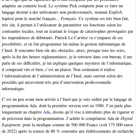
adaptées au contexte local. Le système Pick comporte pour ce faire un
langage destiné à des utilisateurs non professionnels, nommé
English
,
baptisé pour le marché français...
Français
. Ce système est très bien fait,
très sûr, il permet à l’utilisateur de paramétrer ses fonctions selon les
contraintes locales, tout en écartant le risque de catastrophes provoquées par
les imprudences de débutants. Patrick Le Carvèse va s’emparer de ces
possibilités, et en fait programmer lui-même la gestion informatique de
l’Ined. Il rencontre bien sûr des obstacles, alors, presque tous les soirs,
après la fin des heures réglementaires, je le retrouve dans son bureau, il me
parle de ses difficultés, je lui explique quelques mystères de l’informatique,
il comprend vite et bien, c’est un plaisir. Non seulement il réalise
l’informatisation de l’administration de l’Ined, mais surtout selon des
procédés qui nécessitent très peu d’intervention professionnelle
informatique.
C’est un peu avant mon arrivée à l’Ined que je suis séduit par le langage de
programmation Ada, dont la première version sort en 1980. J’en parle plus
longuement au chapitre
Ada
, disons qu’il vise à introduire plus de rigueur et
de précision dans la programmation. J’achète le compilateur Ada de
Digital
Equipment
, pour la modique somme de 500 000 Francs (soit 175 000 euros
de 2022) après la remise de 80 % consentie aux établissements de recherche