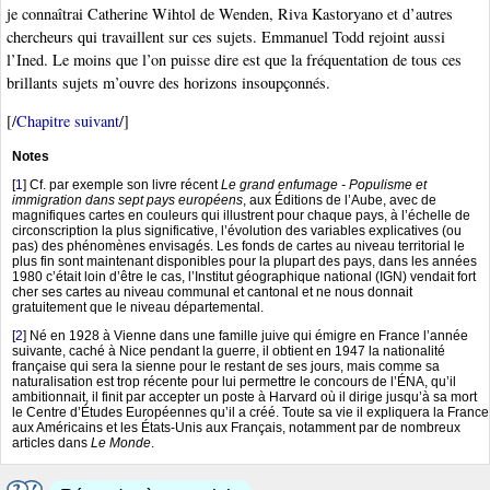
je connaîtrai Catherine Wihtol de Wenden, Riva Kastoryano et d’autres
chercheurs qui travaillent sur ces sujets. Emmanuel Todd rejoint aussi
l’Ined. Le moins que l’on puisse dire est que la fréquentation de tous ces
brillants sujets m’ouvre des horizons insoupçonnés.
[/
Chapitre suivant
/]
Notes
[
1
]
Cf. par exemple son livre récent
Le grand enfumage - Populisme et
immigration dans sept pays européens
, aux Éditions de l’Aube, avec de
magnifiques cartes en couleurs qui illustrent pour chaque pays, à l’échelle de
circonscription la plus significative, l’évolution des variables explicatives (ou
pas) des phénomènes envisagés. Les fonds de cartes au niveau territorial le
plus fin sont maintenant disponibles pour la plupart des pays, dans les années
1980 c’était loin d’être le cas, l’Institut géographique national (IGN) vendait fort
cher ses cartes au niveau communal et cantonal et ne nous donnait
gratuitement que le niveau départemental.
[
2
]
Né en 1928 à Vienne dans une famille juive qui émigre en France l’année
suivante, caché à Nice pendant la guerre, il obtient en 1947 la nationalité
française qui sera la sienne pour le restant de ses jours, mais comme sa
naturalisation est trop récente pour lui permettre le concours de l’ÉNA, qu’il
ambitionnait, il finit par accepter un poste à Harvard où il dirige jusqu’à sa mort
le Centre d’Études Européennes qu’il a créé. Toute sa vie il expliquera la France
aux Américains et les États-Unis aux Français, notamment par de nombreux
articles dans
Le Monde
.