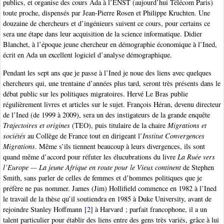
publics, et organise des cours Ada à l’ENST (aujourd’hui Télécom Paris)
toute proche, dispensés par Jean-Pierre Rosen et Philippe Kruchten. Une
douzaine de chercheurs et d’ingénieurs suivent ce cours, pour certains ce
sera une étape dans leur acquisition de la science informatique. Didier
Blanchet, à l’époque jeune chercheur en démographie économique à l’Ined,
écrit en Ada un excellent logiciel d’analyse démographique.
Pendant les sept ans que je passe à l’Ined je noue des liens avec quelques
chercheurs qui, une trentaine d’années plus tard, seront très présents dans le
débat public sur les politiques migratoires. Hervé Le Bras publie
régulièrement livres et articles sur le sujet. François Héran, devenu directeur
de l’Ined (de 1999 à 2009), sera un des instigateurs de la grande enquête
Trajectoires et origines
(TEO), puis titulaire de la chaire
Migrations et
sociétés
au Collège de France tout en dirigeant l’
Institut Convergences
Migrations
. Même s’ils tiennent beaucoup à leurs divergences, ils sont
quand même d’accord pour réfuter les élucubrations du livre
La Ruée vers
l’Europe — La jeune Afrique en route pour le Vieux continent
de Stephen
Smith, sans parler de celles de femmes et d’hommes politiques que je
préfère ne pas nommer. James (Jim) Hollifield commence en 1982 à l’Ined
le travail de la thèse qu’il soutiendra en 1985 à Duke University, avant de
rejoindre Stanley Hoffmann
[
2
]
à Harvard ; parfait francophone, il a un
talent particulier pour établir des liens entre des gens très variés, grâce à lui