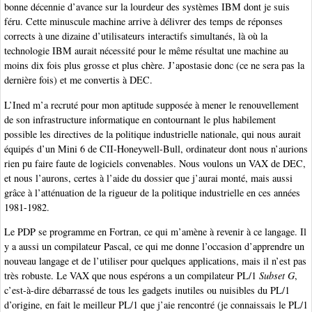
bonne décennie d’avance sur la lourdeur des systèmes IBM dont je suis
féru. Cette minuscule machine arrive à délivrer des temps de réponses
corrects à une dizaine d’utilisateurs interactifs simultanés, là où la
technologie IBM aurait nécessité pour le même résultat une machine au
moins dix fois plus grosse et plus chère. J’apostasie donc (ce ne sera pas la
dernière fois) et me convertis à DEC.
L’Ined m’a recruté pour mon aptitude supposée à mener le renouvellement
de son infrastructure informatique en contournant le plus habilement
possible les directives de la politique industrielle nationale, qui nous aurait
équipés d’un Mini 6 de CII-Honeywell-Bull, ordinateur dont nous n’aurions
rien pu faire faute de logiciels convenables. Nous voulons un VAX de DEC,
et nous l’aurons, certes à l’aide du dossier que j’aurai monté, mais aussi
grâce à l’atténuation de la rigueur de la politique industrielle en ces années
1981-1982.
Le PDP se programme en Fortran, ce qui m’amène à revenir à ce langage. Il
y a aussi un compilateur Pascal, ce qui me donne l’occasion d’apprendre un
nouveau langage et de l’utiliser pour quelques applications, mais il n’est pas
très robuste. Le VAX que nous espérons a un compilateur PL/1
Subset G
,
c’est-à-dire débarrassé de tous les gadgets inutiles ou nuisibles du PL/1
d’origine, en fait le meilleur PL/1 que j’aie rencontré (je connaissais le PL/1