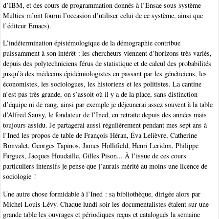
d’IBM, et des cours de programmation donnés à l’Ensae sous système
Multics m’ont fourni l’occasion d’utiliser celui de ce système, ainsi que
l’éditeur Emacs).
L’indétermination épistémologique de la démographie contribue
puissamment à son intérêt : les chercheurs viennent d’horizons très variés,
depuis des polytechniciens férus de statistique et de calcul des probabilités
jusqu’à des médecins épidémiologistes en passant par les généticiens, les
économistes, les sociologues, les historiens et les politistes. La cantine
n’est pas très grande, on s’assoit où il y a de la place, sans distinction
d’équipe ni de rang, ainsi par exemple je déjeunerai assez souvent à la table
d’Alfred Sauvy, le fondateur de l’Ined, en retraite depuis des années mais
toujours assidu. Je partagerai aussi régulièrement pendant mes sept ans à
l’Ined les propos de table de François Héran, Éva Lelièvre, Catherine
Bonvalet, Georges Tapinos, James Hollifield, Henri Leridon, Philippe
Fargues, Jacques Houdaille, Gilles Pison... À l’issue de ces cours
particuliers intensifs je pense que j’aurais mérité au moins une licence de
sociologie !
Une autre chose formidable à l’Ined : sa bibliothèque, dirigée alors par
Michel Louis Lévy. Chaque lundi soir les documentalistes étalent sur une
grande table les ouvrages et périodiques reçus et catalogués la semaine