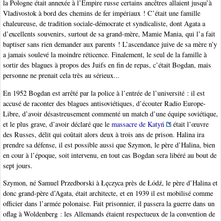
la Pologne était annexée à l’Empire russe certains ancêtres allaient jusqu’à
Vladivostok à bord des chemins de fer impériaux ! C’était une famille
chaleureuse, de tradition sociale-démocrate et syndicaliste, dont Agata a
d’excellents souvenirs, surtout de sa grand-mère, Mamie Mania, qui l’a fait
baptiser sans rien demander aux parents ! L’ascendance juive de sa mère n’y
a jamais soulevé la moindre réticence. Finalement, le seul de la famille à
sortir des blagues à propos des Juifs en fin de repas, c’était Bogdan, mais
personne ne prenait cela très au sérieux...
En 1952 Bogdan est arrêté par la police à l’entrée de l’université : il est
accusé de raconter des blagues antisoviétiques, d’écouter Radio Europe-
Libre, d’avoir désastreusement commenté un match d’une équipe soviétique,
et le plus grave, d’avoir déclaré que le
massacre de Katyń
était l’œuvre
des Russes, délit qui coûtait alors deux à trois ans de prison. Halina ira
prendre sa défense, il est possible aussi que Szymon, le père d’Halina, bien
en cour à l’époque, soit intervenu, en tout cas Bogdan sera libéré au bout de
sept jours.
Szymon, né Samuel Przedborski à Łęczyca près de Łódź, le père d’Halina et
donc grand-père d’Agata, était architecte, et en 1939 il est mobilisé comme
officier dans l’armée polonaise. Fait prisonnier, il passera la guerre dans un
oflag à Woldenberg : les Allemands étaient respectueux de la convention de