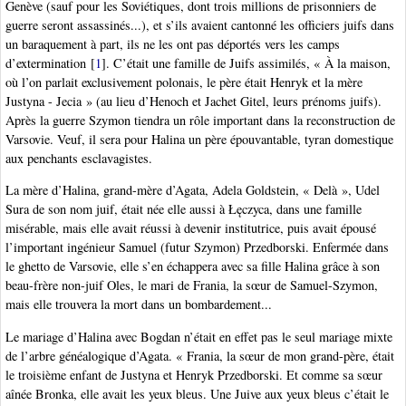
Genève (sauf pour les Soviétiques, dont trois millions de prisonniers de
guerre seront assassinés...), et s’ils avaient cantonné les officiers juifs dans
un baraquement à part, ils ne les ont pas déportés vers les camps
d’extermination
[
1
]
. C’était une famille de Juifs assimilés, « À la maison,
où l’on parlait exclusivement polonais, le père était Henryk et la mère
Justyna - Jecia » (au lieu d’Henoch et Jachet Gitel, leurs prénoms juifs).
Après la guerre Szymon tiendra un rôle important dans la reconstruction de
Varsovie. Veuf, il sera pour Halina un père épouvantable, tyran domestique
aux penchants esclavagistes.
La mère d’Halina, grand-mère d’Agata, Adela Goldstein, « Delà », Udel
Sura de son nom juif, était née elle aussi à Łęczyca, dans une famille
misérable, mais elle avait réussi à devenir institutrice, puis avait épousé
l’important ingénieur Samuel (futur Szymon) Przedborski. Enfermée dans
le ghetto de Varsovie, elle s’en échappera avec sa fille Halina grâce à son
beau-frère non-juif Oles, le mari de Frania, la sœur de Samuel-Szymon,
mais elle trouvera la mort dans un bombardement...
Le mariage d’Halina avec Bogdan n’était en effet pas le seul mariage mixte
de l’arbre généalogique d’Agata. « Frania, la sœur de mon grand-père, était
le troisième enfant de Justyna et Henryk Przedborski. Et comme sa sœur
aînée Bronka, elle avait les yeux bleus. Une Juive aux yeux bleus c’était le