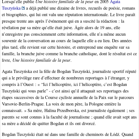
Lorsqu’elle publie
Une histoire familiale de la peur
en 2005
Agata
Tuszyńska
a déjà publié une dizaine de livres, recueils de poésie, romans
et biographies, qui lui ont valu une réputation internationale. Le livre paraît
presque trente ans après l’événement qui en a suscité la rédaction : la
révélation par sa mère qu’elle était juive. Âgée alors de 19 ans, elle
n’enregistre pas consciemment cette information, elle n’a même aucun
souvenir de la conversation au cours de laquelle elle a eu lieu. Des années
plus tard, elle revient sur cette histoire, et entreprend une enquête sur sa
famille, la branche juive comme la branche catholique, dont le résultat est ce
livre,
Une histoire familiale de la peur
.
Agata Tuszyńska est la fille de Bogdan Tuszyński, journaliste sportif réputé
qui a le privilège rare d’effectuer de nombreux reportages à l’étranger, y
compris à l’Ouest : « “Ici l’hélicoptère, ici l’hélicoptère, c’est Bogdan
Tuszyński qui vous parle” - c’est ainsi qu’il attaquait ses reportages des
étapes successives de la Course cycliste annuelle de la Paix sur le parcours
Varsovie-Berlin-Prague. La voix de mon père, la Pologne entière la
connaissait. » Sa mère, Halina Przedborska, est journaliste également ; ses
parents se sont connus à la faculté de journalisme ; quand elle avait sept ans
sa mère a décidé de quitter Bogdan et ils ont divorcé.
Bogdan Tuszyński était né dans une famille de cheminots de Łódź. Quand