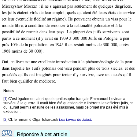
Mieczysław Moczar : il ne s’agissait pas seulement de quelques disgrâces,
les juifs étaient virés de leur emploi, quels qu’aient été leurs états de service
(et leur éventuelle fidélité au régime). Ils pouvaient obtenir un visa pour le
monde libre, à condition de renoncer à la nationalité polonaise et à la
possibilité de revenir dans leur pays. La plupart des juifs survivants sont
partis à ce moment (il y avait en 1939 3 300 000 Juifs en Pologne, à peu
près 10% de la population, en 1945 il en restait moins de 300 000, après
1968 moins de 30 000).
Oui, ce livre est une excellente introduction à la phénoménologie de la peur
dans laquelle les Juifs polonais ont vécu pendant plus de trois siècles, et des
procédés qu’ils ont imaginés pour tenter d’y survivre, avec un succès qu’il
faut bien qualifier de médiocre.
Notes
[
1
]
C’est également ainsi que le philosophe français Emmanuel Levinas a
survécu à la guerre. Il avait bien été question de « libérer » les officiers juifs, ce
qui aurait permis ensuite de les assassiner, mais ce projet n’a pas été mis à
exécution.
[
2
]
Cf. le roman d’Olga Tokarczuk
Les Livres de Jakób
.
Répondre à cet article