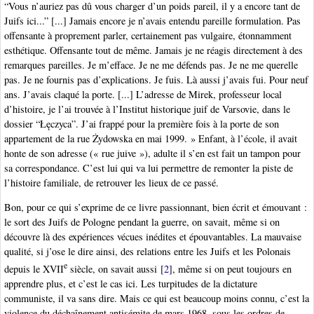
“Vous n’auriez pas dû vous charger d’un poids pareil, il y a encore tant de
Juifs ici...” [...] Jamais encore je n’avais entendu pareille formulation. Pas
offensante à proprement parler, certainement pas vulgaire, étonnamment
esthétique. Offensante tout de même. Jamais je ne réagis directement à des
remarques pareilles. Je m’efface. Je ne me défends pas. Je ne me querelle
pas. Je ne fournis pas d’explications. Je fuis. Là aussi j’avais fui. Pour neuf
ans. J’avais claqué la porte. [...] L’adresse de Mirek, professeur local
d’histoire, je l’ai trouvée à l’Institut historique juif de Varsovie, dans le
dossier “Łęczyca”. J’ai frappé pour la première fois à la porte de son
appartement de la rue Żydowska en mai 1999. » Enfant, à l’école, il avait
honte de son adresse (« rue juive »), adulte il s’en est fait un tampon pour
sa correspondance. C’est lui qui va lui permettre de remonter la piste de
l’histoire familiale, de retrouver les lieux de ce passé.
Bon, pour ce qui s’exprime de ce livre passionnant, bien écrit et émouvant :
le sort des Juifs de Pologne pendant la guerre, on savait, même si on
découvre là des expériences vécues inédites et épouvantables. La mauvaise
qualité, si j’ose le dire ainsi, des relations entre les Juifs et les Polonais
e
depuis le XVII
siècle, on savait aussi
[
2
]
, même si on peut toujours en
apprendre plus, et c’est le cas ici. Les turpitudes de la dictature
communiste, il va sans dire. Mais ce qui est beaucoup moins connu, c’est la
violence du déchaînement antisémite de mars 1968, sous les ordres de