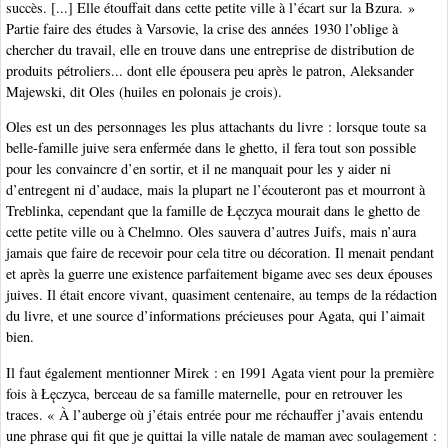
succès. [...] Elle étouffait dans cette petite ville à l’écart sur la Bzura. »
Partie faire des études à Varsovie, la crise des années 1930 l’oblige à
chercher du travail, elle en trouve dans une entreprise de distribution de
produits pétroliers... dont elle épousera peu après le patron, Aleksander
Majewski, dit Oles (huiles en polonais je crois).
Oles est un des personnages les plus attachants du livre : lorsque toute sa
belle-famille juive sera enfermée dans le ghetto, il fera tout son possible
pour les convaincre d’en sortir, et il ne manquait pour les y aider ni
d’entregent ni d’audace, mais la plupart ne l’écouteront pas et mourront à
Treblinka, cependant que la famille de Łęczyca mourait dans le ghetto de
cette petite ville ou à Chelmno. Oles sauvera d’autres Juifs, mais n’aura
jamais que faire de recevoir pour cela titre ou décoration. Il menait pendant
et après la guerre une existence parfaitement bigame avec ses deux épouses
juives. Il était encore vivant, quasiment centenaire, au temps de la rédaction
du livre, et une source d’informations précieuses pour Agata, qui l’aimait
bien.
Il faut également mentionner Mirek : en 1991 Agata vient pour la première
fois à Łęczyca, berceau de sa famille maternelle, pour en retrouver les
traces. « À l’auberge où j’étais entrée pour me réchauffer j’avais entendu
une phrase qui fit que je quittai la ville natale de maman avec soulagement :