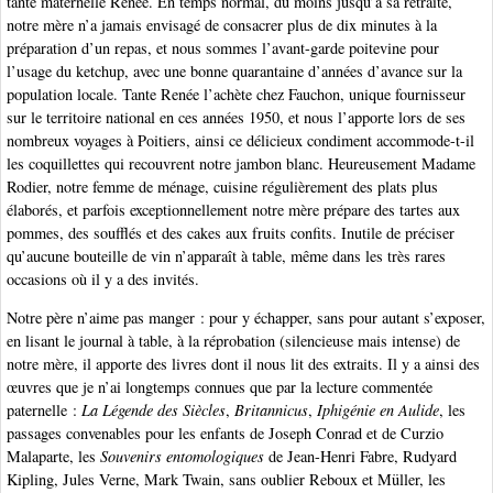
tante maternelle Renée. En temps normal, du moins jusqu’à sa retraite,
notre mère n’a jamais envisagé de consacrer plus de dix minutes à la
préparation d’un repas, et nous sommes l’avant-garde poitevine pour
l’usage du ketchup, avec une bonne quarantaine d’années d’avance sur la
population locale. Tante Renée l’achète chez Fauchon, unique fournisseur
sur le territoire national en ces années 1950, et nous l’apporte lors de ses
nombreux voyages à Poitiers, ainsi ce délicieux condiment accommode-t-il
les coquillettes qui recouvrent notre jambon blanc. Heureusement Madame
Rodier, notre femme de ménage, cuisine régulièrement des plats plus
élaborés, et parfois exceptionnellement notre mère prépare des tartes aux
pommes, des soufflés et des cakes aux fruits confits. Inutile de préciser
qu’aucune bouteille de vin n’apparaît à table, même dans les très rares
occasions où il y a des invités.
Notre père n’aime pas manger : pour y échapper, sans pour autant s’exposer,
en lisant le journal à table, à la réprobation (silencieuse mais intense) de
notre mère, il apporte des livres dont il nous lit des extraits. Il y a ainsi des
œuvres que je n’ai longtemps connues que par la lecture commentée
paternelle :
La Légende des Siècles
,
Britannicus
,
Iphigénie en Aulide
, les
passages convenables pour les enfants de Joseph Conrad et de Curzio
Malaparte, les
Souvenirs entomologiques
de Jean-Henri Fabre, Rudyard
Kipling, Jules Verne, Mark Twain, sans oublier Reboux et Müller, les