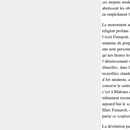
ces moyens moder
abolissent les o
en empêchaient l
Le mouvement art
religion profane
l’écrit Fumaroli
unanime du peuple
une note personn
qu’aux heures le
l’abrutissement 
étincelles, dans l
recueillies clan
d’Art moderne, a
conservé le senti
c’est à Malraux q
infiniment reconn
aujourd’hui le s
Marc Fumaroli, e
partie ce sceptic
La dévolution pa