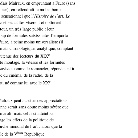
 Mais Malraux, en empruntant à Faure (sans
nner), en retiendrait le moins bon :
sensationnel que l’
Histoire de l’art
,
Le
re
et ses suites visèrent et obtinrent
tour, un très large public : leur
coup de formules saisissantes l’emporta
Faure, à peine moins universaliste (il
 mais chronologique, analytique, comptant
e
soutenue des lecteurs du XIX
 le montage, la vitesse et les formules
sayiste comme le romancier, répondaient à
ic du cinéma, de la radio, de la
e
ort, né comme lui avec le XX
Malraux peut susciter des appréciations
ienne serait sans doute moins sévère que
aroli, mais celui-ci atteint sa
uge les effets de la politique de
arché mondial de l’art : alors que la
ème
lle de la V
République