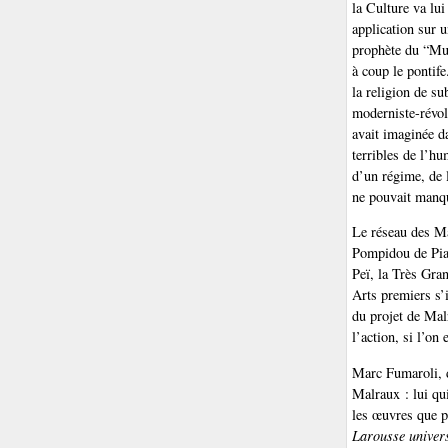
la Culture va lu
application sur 
prophète du “Mus
à coup le pontif
la religion de su
moderniste-révo
avait imaginée d
terribles de l’hu
d’un régime, de l
ne pouvait manqu
Le réseau des Ma
Pompidou de Pia
Peï, la Très Gra
Arts premiers s’i
du projet de Mal
l’action, si l’on 
Marc Fumaroli, d
Malraux : lui qu
les œuvres que p
Larousse univer