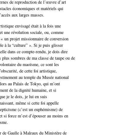
nes de reproduction de l’œuvre d’art
bstacles économiques et matériels qui
’accès aux larges masses.
istique envisagé était à la fois une
 et une révolution sociale, ou, comme
, « un projet missionnaire de conversion
 à la “culture” ». Si je puis glisser
elle dans ce compte-rendu, je dois dire
s plus sombres de ma classe de taupe ou de
volontaire du maoïsme, ce sont les
’obscurité, de cette foi artistique,
destinement au temple du Musée national
lors au Palais de Tokyo, qui m’ont
ment de la dignité humaine, et si
ue je le dois, je lui en suis
aissant, même si cette foi appelle
cepticisme (c’est un euphémisme) de
t si force m’est d’épouser au moins en
isme.
r de Gaulle à Malraux du Ministère de