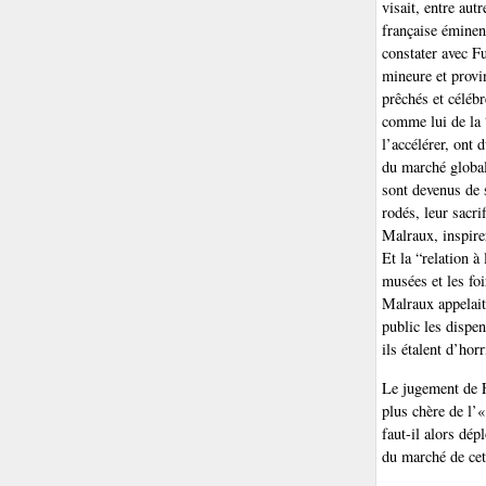
visait, entre aut
française éminen
constater avec F
mineure et provi
prêchés et céléb
comme lui de la
l’accélérer, ont 
du marché global
sont devenus de 
rodés, leur sacri
Malraux, inspir
Et la “relation à
musées et les fo
Malraux appelait 
public les dispe
ils étalent d’hor
Le jugement de F
plus chère de l’
faut-il alors dép
du marché de cet