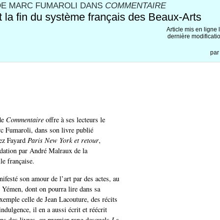
DE MARC FUMAROLI DANS
COMMENTAIRE
t la fin du système français des Beaux-Arts
Article mis en ligne 
dernière modificati
pa
de
Commentaire
offre à ses lecteurs le
c Fumaroli, dans son livre publié
ez Fayard
Paris New York et retour
,
ndation par André Malraux de la
lle française.
ifesté son amour de l’art par des actes, au
Yémen, dont on pourra lire dans sa
exemple celle de Jean Lacouture, des récits
indulgence, il en a aussi écrit et réécrit
s des livres, au premier rang desquels
Le