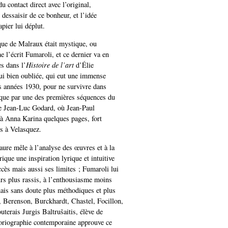
du contact direct avec l’original,
 dessaisir de ce bonheur, et l’idée
pier lui déplut.
ique de Malraux était mystique, ou
 l’écrit Fumaroli, et ce dernier va en
es dans l’
Histoire de l’art
d’Élie
ui bien oubliée, qui eut une immense
s années 1930, pour ne survivre dans
que par une des premières séquences du
 Jean-Luc Godard, où Jean-Paul
à Anna Karina quelques pages, fort
es à Velasquez.
aure mêle à l’analyse des œuvres et à la
rique une inspiration lyrique et intuitive
ccès mais aussi ses limites ; Fumaroli lui
urs plus rassis, à l’enthousiasme moins
is sans doute plus méthodiques et plus
, Berenson, Burckhardt, Chastel, Focillon,
uterais Jurgis Baltrušaitis, élève de
toriographie contemporaine approuve ce