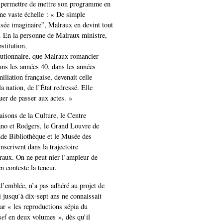
i permettre de mettre son programme en
une vaste échelle : « De simple
ée imaginaire”, Malraux en devint tout
e. En la personne de Malraux ministre,
bstitution,
lutionnaire, que Malraux romancier
ans les années 40, dans les années
miliation française, devenait celle
a nation, de l’État redressé. Elle
er de passer aux actes. »
isons de la Culture, le Centre
no et Rodgers, le Grand Louvre de
nde Bibliothèque et le Musée des
nscrivent dans la trajectoire
raux. On ne peut nier l’ampleur de
en conteste la teneur.
’emblée, n’a pas adhéré au projet de
i jusqu’à dix-sept ans ne connaissait
ar « les reproductions sépia du
sel
en deux volumes », dès qu’il