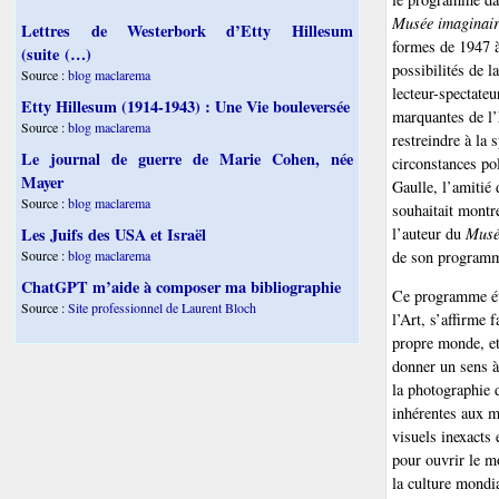
Musée imaginai
Lettres de Westerbork d’Etty Hillesum
formes de 1947 à
(suite (…)
possibilités de 
Source :
blog maclarema
lecteur-spectateu
Etty Hillesum (1914-1943) : Une Vie bouleversée
marquantes de l’h
Source :
blog maclarema
restreindre à la
Le journal de guerre de Marie Cohen, née
circonstances pol
Mayer
Gaulle, l’amitié 
Source :
blog maclarema
souhaitait montr
l’auteur du
Musé
Les Juifs des USA et Israël
de son program
Source :
blog maclarema
ChatGPT m’aide à composer ma bibliographie
Ce programme ét
Source :
Site professionnel de Laurent Bloch
l’Art, s’affirme
propre monde, et 
donner un sens à 
la photographie 
inhérentes aux m
visuels inexacts 
pour ouvrir le m
la culture mondia