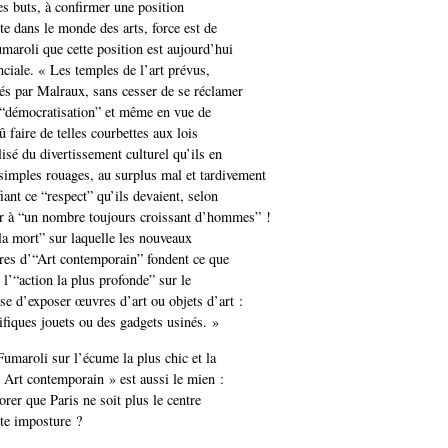
res buts, à confirmer une position
te dans le monde des arts, force est de
umaroli que cette position est aujourd’hui
nciale. « Les temples de l’art prévus,
rés par Malraux, sans cesser de se réclamer
 “démocratisation” et même en vue de
dû faire de telles courbettes aux lois
isé du divertissement culturel qu’ils en
simples rouages, au surplus mal et tardivement
fiant ce “respect” qu’ils devaient, selon
er à “un nombre toujours croissant d’hommes” !
 la mort” sur laquelle les nouveaux
ires d’“Art contemporain” fondent ce que
l’“action la plus profonde” sur le
nse d’exposer œuvres d’art ou objets d’art :
rifiques jouets ou des gadgets usinés. »
umaroli sur l’écume la plus chic et la
« Art contemporain » est aussi le mien :
lorer que Paris ne soit plus le centre
te imposture ?