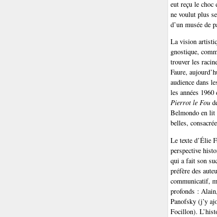
eut reçu le choc 
ne voulut plus se
d’un musée de pa
La vision artist
gnostique, comme
trouver les racin
Faure, aujourd’h
audience dans le
les années 1960 
Pierrot le Fou
de
Belmondo en lit 
belles, consacré
Le texte d’Élie F
perspective histo
qui a fait son su
préfère des aute
communicatif, ma
profonds : Alain
Panofsky (j’y ajo
Focillon). L’his