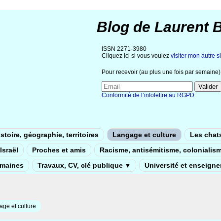
Blog de Laurent 
ISSN 2271-3980
Cliquez ici si vous voulez
visiter mon autre si
Pour recevoir (au plus une fois par semaine) 
Conformité de l’infolettre au RGPD
stoire, géographie, territoires
Langage et culture
Les chat
Israël
Proches et amis
Racisme, antisémitisme, colonialis
umaines
Travaux, CV, clé publique
Université et enseign
▼
ge et culture