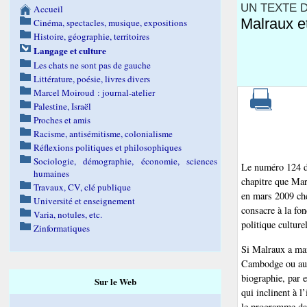
UN TEXTE 
Accueil
Malraux e
Cinéma, spectacles, musique, expositions
Histoire, géographie, territoires
Langage et culture
Les chats ne sont pas de gauche
Littérature, poésie, livres divers
Marcel Moiroud : journal-atelier
Palestine, Israël
Proches et amis
Racisme, antisémitisme, colonialisme
Réflexions politiques et philosophiques
Sociologie, démographie, économie, sciences
Le numéro 124 
humaines
chapitre que Mar
Travaux, CV, clé publique
en mars 2009 ch
Université et enseignement
consacre à la fo
Varia, notules, etc.
politique culture
Zinformatiques
Si Malraux a man
Cambodge ou au 
biographie, par 
Sur le Web
qui inclinent à l’
le programme dan