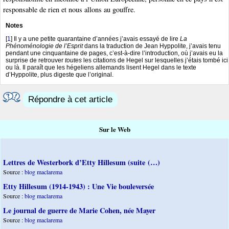
responsable de rien et nous allons au gouffre.
Notes
[
1
]
Il y a une petite quarantaine d’années j’avais essayé de lire
La
Phénoménologie de l’Esprit
dans la traduction de Jean Hyppolite, j’avais tenu
pendant une cinquantaine de pages, c’est-à-dire l’introduction, où j’avais eu la
surprise de retrouver
toutes
les citations de Hegel sur lesquelles j’étais tombé ici
ou là. Il paraît que les hégeliens allemands lisent Hegel dans le texte
d’Hyppolite, plus digeste que l’original.
Répondre à cet article
Sur le Web
Lettres de Westerbork d’Etty Hillesum (suite (…)
Source :
blog maclarema
Etty Hillesum (1914-1943) : Une Vie bouleversée
Source :
blog maclarema
Le journal de guerre de Marie Cohen, née Mayer
Source :
blog maclarema