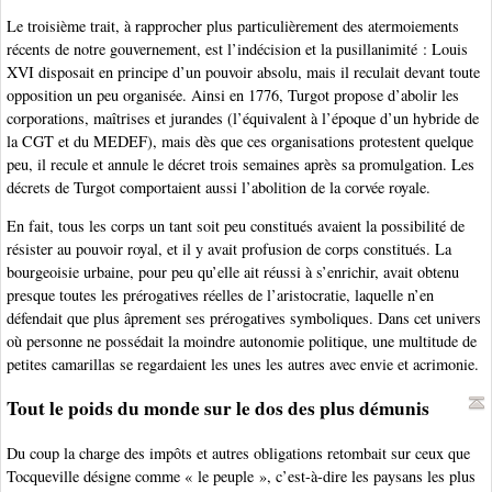
Le troisième trait, à rapprocher plus particulièrement des atermoiements
récents de notre gouvernement, est l’indécision et la pusillanimité : Louis
XVI disposait en principe d’un pouvoir absolu, mais il reculait devant toute
opposition un peu organisée. Ainsi en 1776, Turgot propose d’abolir les
corporations, maîtrises et jurandes (l’équivalent à l’époque d’un hybride de
la CGT et du MEDEF), mais dès que ces organisations protestent quelque
peu, il recule et annule le décret trois semaines après sa promulgation. Les
décrets de Turgot comportaient aussi l’abolition de la corvée royale.
En fait, tous les corps un tant soit peu constitués avaient la possibilité de
résister au pouvoir royal, et il y avait profusion de corps constitués. La
bourgeoisie urbaine, pour peu qu’elle ait réussi à s’enrichir, avait obtenu
presque toutes les prérogatives réelles de l’aristocratie, laquelle n’en
défendait que plus âprement ses prérogatives symboliques. Dans cet univers
où personne ne possédait la moindre autonomie politique, une multitude de
petites camarillas se regardaient les unes les autres avec envie et acrimonie.
Tout le poids du monde sur le dos des plus démunis
Du coup la charge des impôts et autres obligations retombait sur ceux que
Tocqueville désigne comme « le peuple », c’est-à-dire les paysans les plus