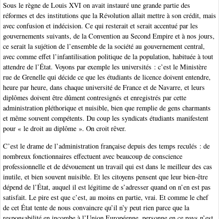
Sous le règne de Louis XVI on avait instauré une grande partie des
réformes et des institutions que la Révolution allait mettre à son crédit, mais
avec confusion et indécision. Ce qui resterait et serait accentué par les
gouvernements suivants, de la Convention au Second Empire et à nos jours,
ce serait la sujétion de l’ensemble de la société au gouvernement central,
avec comme effet l’infantilisation politique de la population, habituée à tout
attendre de l’État. Voyons par exemple les universités : c’est le Ministère
rue de Grenelle qui décide ce que les étudiants de licence doivent entendre,
heure par heure, dans chaque université de France et de Navarre, et leurs
diplômes doivent être dûment contresignés et enregistrés par cette
administration pléthorique et nuisible, bien que remplie de gens charmants
et même souvent compétents. Du coup les syndicats étudiants manifestent
pour « le droit au diplôme ». On croit rêver.
C’est le drame de l’administration française depuis des temps reculés : de
nombreux fonctionnaires effectuent avec beaucoup de conscience
professionnelle et de dévouement un travail qui est dans le meilleur des cas
inutile, et bien souvent nuisible. Et les citoyens pensent que leur bien-être
dépend de l’État, auquel il est légitime de s’adresser quand on n’en est pas
satisfait. Le pire est que c’est, au moins en partie, vrai. Et comme le chef
de cet État tente de nous convaincre qu’il n’y peut rien parce que la
responsabilité en incombe à l’Union Européenne, personne en ce pays n’est