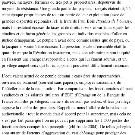
pauvres, métayers, fermiers ou très petits propriétaires, dépourvus de
moyens de résistance. Une grande partie des paysans français étaient déjà à
cette époque propriétaires de tout ou partie de leur exploitation (avec de
grandes disparités régionales, cf. le livre de Paul Bois
Paysans de l’Ouest
),
mais ils restaient écrasés de taxes et de droits divers et variés auxquels les
citadins et de façon générale les groupes ou individus capables d’aller en
justice échappaient. Le peuple n’avait donc comme issues que de payer, ou
la jacquerie, vouée à être écrasée. La pression fiscale d’ensemble était le
quart de ce que la Révolution instaurera, mais son arbitraire et son iniquité
en faisaient une charge insupportable à ceux qui lui étaient soumis, et un
privilège auquel ceux qui lui échappaient pouvaient difficilement renoncer.
L’équivalent actuel de ce peuple démuni : caissières de supermarchés,
ouvriers du bâtiment (souvent sans papiers), employés saisonniers de
l’hôtellerie et de la restauration. Par comparaison, les fonctionnaires dûment
syndiqués et les salariés titulaires d’EDF, d’Orange ou de la Banque de
France sont des privilégiés, même s’ils ne sont pas riches, et leur privilège
aggrave la misère des premiers. Rappelons-nous l’affaire de la redevance
audiovisuelle : tout le monde était d’accord pour la supprimer, mais cela ne
s’est pas fait parce que l’on ne pouvait pas supprimer les 1 500 postes des
fonctionnaires occupés à sa perception (chiffre de 2004). De telles gabegies
sont autant de facteurs d’aggravation du vrai chômage pour protéger des