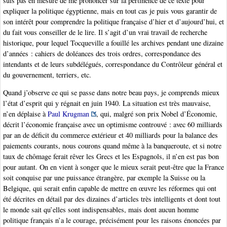
suis pas en mesure de me prononcer sur la pertinence de ce texte pour
expliquer la politique égyptienne, mais en tout cas je puis vous garantir de
son intérêt pour comprendre la politique française d’hier et d’aujourd’hui, et
du fait vous conseiller de le lire. Il s’agit d’un vrai travail de recherche
historique, pour lequel Tocqueville a fouillé les archives pendant une dizaine
d’années : cahiers de doléances des trois ordres, correspondance des
intendants et de leurs subdélégués, correspondance du Contrôleur général et
du gouvernement, terriers, etc.
Quand j’observe ce qui se passe dans notre beau pays, je comprends mieux
l’état d’esprit qui y régnait en juin 1940. La situation est très mauvaise,
n’en déplaise à
Paul Krugman
, qui, malgré son prix Nobel d’Économie,
décrit l’économie française avec un optimisme controuvé : avec 60 milliards
par an de déficit du commerce extérieur et 40 milliards pour la balance des
paiements courants, nous courons quand même à la banqueroute, et si notre
taux de chômage ferait rêver les Grecs et les Espagnols, il n’en est pas bon
pour autant. On en vient à songer que le mieux serait peut-être que la France
soit conquise par une puissance étrangère, par exemple la Suisse ou la
Belgique, qui serait enfin capable de mettre en œuvre les réformes qui ont
été décrites en détail par des dizaines d’articles très intelligents et dont tout
le monde sait qu’elles sont indispensables, mais dont aucun homme
politique français n’a le courage, précisément pour les raisons énoncées par