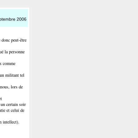
eptembre 2006
 donc peut-être
qué la personne
ais comme
un militant tel
nous, lors de
et
 un certain soir
ie et celui de
 intellect).