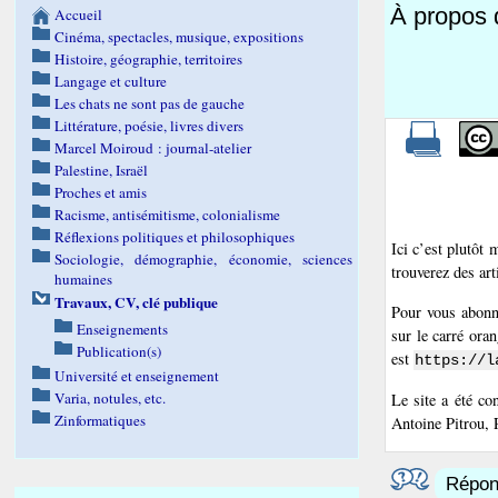
À propos d
Accueil
Cinéma, spectacles, musique, expositions
Histoire, géographie, territoires
Langage et culture
Les chats ne sont pas de gauche
Littérature, poésie, livres divers
Marcel Moiroud : journal-atelier
Palestine, Israël
Proches et amis
Racisme, antisémitisme, colonialisme
Réflexions politiques et philosophiques
Ici c’est plutôt
Sociologie, démographie, économie, sciences
trouverez des art
humaines
Travaux, CV, clé publique
Pour vous abonne
Enseignements
sur le carré oran
Publication(s)
est
https://l
Université et enseignement
Varia, notules, etc.
Le site a été con
Zinformatiques
Antoine Pitrou, 
Répond