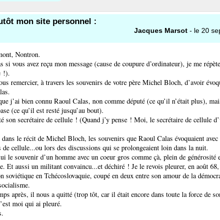
lutôt mon site personnel :
Jacques Marsot
- le 20 s
ont, Nontron.
as si vous avez reçu mon message (cause de coupure d’ordinateur), je me répète
 !).
vous remercier, à travers les souvenirs de votre père Michel Bloch, d’avoir évo
las.
 que j’ai bien connu Raoul Calas, non comme député (ce qu’il n’était plus), m
ase (ce qu’il est resté jusqu’au bout).
é son secrétaire de cellule ! (Quand j’y pense ! Moi, le secrétaire de cellule d’
é dans le récit de Michel Bloch, les souvenirs que Raoul Calas évoquaient avec 
 de cellule...ou lors des discussions qui se prolongeaient loin dans la nuit.
lui le souvenir d’un homme avec un coeur gros comme çà, plein de générosité 
 Et aussi un militant convaincu...et déchiré ! Je le revois pleurer, en août 68,
on soviétique en Tchécoslovaquie, coupé en deux entre son amour de la démocrat
 socialisme.
s après, il nous a quitté (trop tôt, car il était encore dans toute la force de son
c’est moi qui ai pleuré.
s.