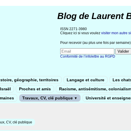
Blog de Laurent 
ISSN 2271-3980
Cliquez ici si vous voulez
visiter mon autre si
Pour recevoir (au plus une fois par semaine) 
Conformité de l’infolettre au RGPD
stoire, géographie, territoires
Langage et culture
Les chat
Israël
Proches et amis
Racisme, antisémitisme, colonialis
umaines
Travaux, CV, clé publique
Université et enseign
▼
ux, CV, clé publique