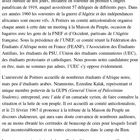
assez oubliée de nos jours, instaurée en souvenir du premier Congrès
panafricain de 1919, auquel assistèrent 57 délégués de différents pays. Dans
ces années 1960 les souvenirs de la guerre d’Algérie et des indépendances
africaines sont encore vifs. À Poitiers un comité anticolonialiste organise
chaque année à cette date un meeting à la Maison du Peuple, occasion de
bagarres avec les gens de la FNEF et d’Occident, partisans de l’Algérie
française. Sous la présidence de l’UNEF, ce comité réunit la Fédération des
Étudiants d’Afrique noire en France (FEANF), l’Association des Étudiants
Antillais, les étudiants du PSU, l’Union des étudiants communistes (UEC),
des étudiants protestants et catholiques. Nous posons notre candidature pour
en être, mais ne sommes pas admis, l’UEC s’y oppose évidemment.
L’université de Poitiers accueille de nombreux étudiants d’Afrique noire,
mais peu d’étudiants arabes. Néanmoins, Ezzedine Kalak, représentant et
unique membre poitevin de la GUPS
(General Union of Palestinian
Students)
, entreprend, avec l’aide d’un camarade syrien, de faire connaître la
situation et la lutte de son peuple. Il est accueilli au comité anticolonialiste,
et le 21 février 1967 il prononce à la tribune de la Maison du Peuple un
discours chaleureux, qui aura sans doute convaincu de nombreux auditeurs,
ou au moins ébranlé les certitudes de beaucoup de ceux pour lesquels Israël
était incontestablement et en toutes circonstances dans le camp du Bien.