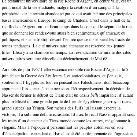
Le restaurant universitaire de la rue Roche d’Argent, en centre ville, est un
point nodal de la vie étudiante, malgré la création d’un campus à la
périphérie, sur le terrain abandonné par ce qui avait été une des principales
bases américaines d’Europe, le camp de Chalons. C’est dans le hall de la
rue Roche d’Argent, ou par beau temps dans la cour qui le sépare de la rue,
que se donnent les rendez-vous aussi bien sentimentaux qu’amicaux ou
politiques, et sur le trottoir devant l’entrée que se distribuent les tracts de
toutes tendances. La cité universitaire attenante est réservée aux jeunes
filles, Élisa y a sa chambre un temps. La revendication de mixité des cités
universitaires sera une étincelle du déclenchement de Mai 68.
Au mois de juin 1967 l’effervescence redouble rue Roche d’Argent : le 5
juin éclate la Guerre des Six Jours. Les anticolonialistes, et j’en suis,
soutiennent l’Égypte, surtout en pensant aux Palestiniens, dont beaucoup
apprennent l’existence à cette occasion. Rétrospectivement, la décision de
Nasser de fermer le détroit de Tiran était un
casus belli
imparable, d’autant
plus irréfléchi qu’une grande partie de l’armée égyptienne guerroyait (sans
grand succès) au Yémen. Son mépris des Juifs lui laissait espérer la
victoire, il a subi une défaite écrasante. Et avec le recul Nasser apparaît sous
les traits d’un dictateur du Tiers-monde comme les autres, mégalomane à
slogans. Mais à l’époque il personnifiait les peuples colonisés en voie
d’émancipation, cependant qu’Israël avait été partie prenante de l’agression