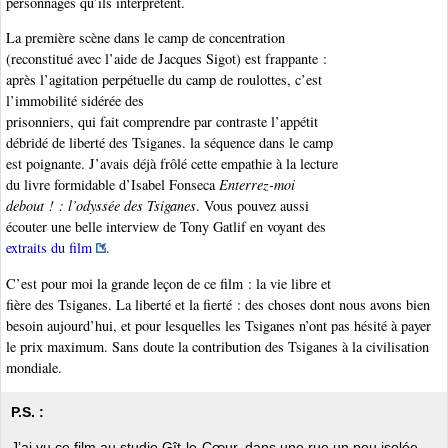
personnages qu’ils interprètent.
La première scène dans le camp de concentration
(reconstitué avec l’aide de Jacques Sigot) est frappante :
après l’agitation perpétuelle du camp de roulottes, c’est
l’immobilité sidérée des
prisonniers, qui fait comprendre par contraste l’appétit
débridé de liberté des Tsiganes. la séquence dans le camp
est poignante. J’avais déjà frôlé cette empathie à la lecture
du livre formidable d’Isabel Fonseca
Enterrez-moi
debout ! : l’odyssée des Tsiganes
. Vous pouvez aussi
écouter une belle interview de Tony Gatlif en voyant des
extraits du film
.
C’est pour moi la grande leçon de ce film : la vie libre et
fière des Tsiganes. La liberté et la fierté : des choses dont nous avons bien
besoin aujourd’hui, et pour lesquelles les Tsiganes n’ont pas hésité à payer
le prix maximum. Sans doute la contribution des Tsiganes à la civilisation
mondiale.
P.S. :
J’ai vu ce film au studio Gît-le-Cœur, dans une rue un peu isolée