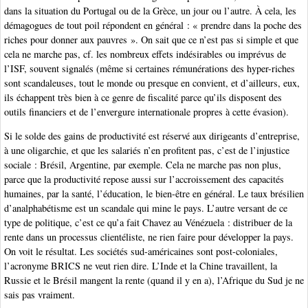
dans la situation du Portugal ou de la Grèce, un jour ou l’autre. À cela, les
démagogues de tout poil répondent en général : « prendre dans la poche des
riches pour donner aux pauvres ». On sait que ce n’est pas si simple et que
cela ne marche pas, cf. les nombreux effets indésirables ou imprévus de
l’ISF, souvent signalés (même si certaines rémunérations des hyper-riches
sont scandaleuses, tout le monde ou presque en convient, et d’ailleurs, eux,
ils échappent très bien à ce genre de fiscalité parce qu’ils disposent des
outils financiers et de l’envergure internationale propres à cette évasion).
Si le solde des gains de productivité est réservé aux dirigeants d’entreprise,
à une oligarchie, et que les salariés n’en profitent pas, c’est de l’injustice
sociale : Brésil, Argentine, par exemple. Cela ne marche pas non plus,
parce que la productivité repose aussi sur l’accroissement des capacités
humaines, par la santé, l’éducation, le bien-être en général. Le taux brésilien
d’analphabétisme est un scandale qui mine le pays. L’autre versant de ce
type de politique, c’est ce qu’a fait Chavez au Vénézuela : distribuer de la
rente dans un processus clientéliste, ne rien faire pour développer la pays.
On voit le résultat. Les sociétés sud-américaines sont post-coloniales,
l’acronyme BRICS ne veut rien dire. L’Inde et la Chine travaillent, la
Russie et le Brésil mangent la rente (quand il y en a), l’Afrique du Sud je ne
sais pas vraiment.