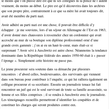
le moins que l’on puisse dire est que ni ses collègues ni la police ne l’aident
vraiment, du moins au début. Le pire est qu’il découvrira dans les archives
que son propre père, contrairement à ce que sa mère lui avait toujours dit,
avait été membre du parti nazi.
Avoir adhéré au parti nazi est une chose, il pouvait être difficile d’y
échapper : je me souviens, lors d’un séjour en Allemagne de l’Est en 1963,
d’avoir donné mes chaussures à ressemeler chez un cordonnier qui avait
accroché au mur de sa boutique son diplôme professionnel orné d’une
grande croix gammée ; j’en ai eu un haut-le-cœur, mais était-ce si
surprenant ? Avoir sévi à Auschwitz est autre chose. Néanmoins la tendance
dominante dans la République fédérale des années 1950-60 était à « passer
l’éponge ». Simplement cette histoire ne passe pas.
Le jeune procureur sera soutenu dans sa démarche par plusieurs
rencontres : d’abord celles, bouleversantes, des survivants qui viennent
dans son bureau pour contribuer à l’enquête, ce qui lui ralliera également un
collègue procureur et sa secrétaire. Ensuite un journaliste tenace lui fait
rencontrer un juif qui est le seul survivant de toute sa famille assassinée, sa
femme et ses filles comprises ; il se rendra à Auschwitz avec le journaliste.
Les témoignages recueillis permettront d’identifier les coupables et de
constituer les charges qui seront produites contre eux.