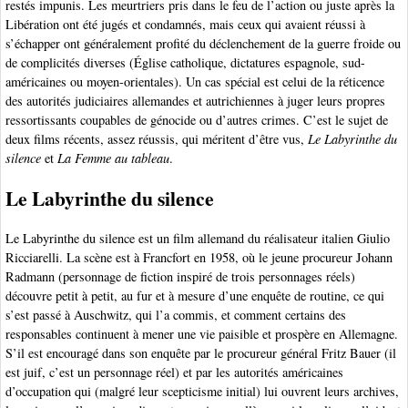
restés impunis. Les meurtriers pris dans le feu de l’action ou juste après la
Libération ont été jugés et condamnés, mais ceux qui avaient réussi à
s’échapper ont généralement profité du déclenchement de la guerre froide ou
de complicités diverses (Église catholique, dictatures espagnole, sud-
américaines ou moyen-orientales). Un cas spécial est celui de la réticence
des autorités judiciaires allemandes et autrichiennes à juger leurs propres
ressortissants coupables de génocide ou d’autres crimes. C’est le sujet de
deux films récents, assez réussis, qui méritent d’être vus,
Le Labyrinthe du
silence
et
La Femme au tableau
.
Le Labyrinthe du silence
Le Labyrinthe du silence est un film allemand du réalisateur italien Giulio
Ricciarelli. La scène est à Francfort en 1958, où le jeune procureur Johann
Radmann (personnage de fiction inspiré de trois personnages réels)
découvre petit à petit, au fur et à mesure d’une enquête de routine, ce qui
s’est passé à Auschwitz, qui l’a commis, et comment certains des
responsables continuent à mener une vie paisible et prospère en Allemagne.
S’il est encouragé dans son enquête par le procureur général Fritz Bauer (il
est juif, c’est un personnage réel) et par les autorités américaines
d’occupation qui (malgré leur scepticisme initial) lui ouvrent leurs archives,