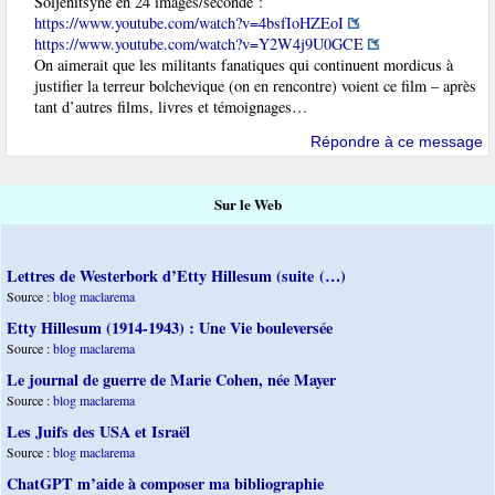
Soljenitsyne en 24 images/seconde :
https://www.youtube.com/watch?v=4bsfIoHZEoI
https://www.youtube.com/watch?v=Y2W4j9U0GCE
On aimerait que les militants fanatiques qui continuent mordicus à
justifier la terreur bolchevique (on en rencontre) voient ce film – après
tant d’autres films, livres et témoignages…
Répondre à ce message
Sur le Web
Lettres de Westerbork d’Etty Hillesum (suite (…)
Source :
blog maclarema
Etty Hillesum (1914-1943) : Une Vie bouleversée
Source :
blog maclarema
Le journal de guerre de Marie Cohen, née Mayer
Source :
blog maclarema
Les Juifs des USA et Israël
Source :
blog maclarema
ChatGPT m’aide à composer ma bibliographie