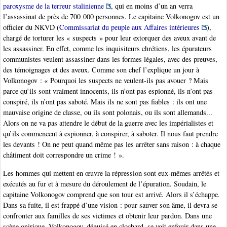
paroxysme de la terreur stalinienne
, qui en moins d’un an verra
l’assassinat de près de 700 000 personnes. Le capitaine Volkonogov est un
officier du NKVD (
Commissariat du peuple aux Affaires intérieures
),
chargé de torturer les « suspects » pour leur extorquer des aveux avant de
les assassiner. En effet, comme les inquisiteurs chrétiens, les épurateurs
communistes veulent assassiner dans les formes légales, avec des preuves,
des témoignages et des aveux. Comme son chef l’explique un jour à
Volkonogov : « Pourquoi les suspects ne veulent-ils pas avouer ? Mais
parce qu’ils sont vraiment innocents, ils n’ont pas espionné, ils n’ont pas
conspiré, ils n’ont pas saboté. Mais ils ne sont pas fiables : ils ont une
mauvaise origine de classe, ou ils sont polonais, ou ils sont allemands...
Alors on ne va pas attendre le début de la guerre avec les impérialistes et
qu’ils commencent à espionner, à conspirer, à saboter. Il nous faut prendre
les devants ! On ne peut quand même pas les arrêter sans raison : à chaque
châtiment doit correspondre un crime ! ».
Les hommes qui mettent en œuvre la répression sont eux-mêmes arrêtés et
exécutés au fur et à mesure du déroulement de l’épuration. Soudain, le
capitaine Volkonogov comprend que son tour est arrivé. Alors il s’échappe.
Dans sa fuite, il est frappé d’une vision : pour sauver son âme, il devra se
confronter aux familles de ses victimes et obtenir leur pardon. Dans une
scène onirique, Volkonogov, déguisé en clochard, se voit enfouir dans une