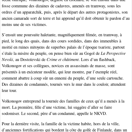
fosse commune des dizaines de cadavres, amenés en tramway, sous les
ordres d’un apparatchik, puis, après le départ des autres protagonistes, son
ancien camarade sort de terre et lui apprend qu’il doit obtenir le pardon d’au
moins une de ses victimes.
S’ensuit une poursuite haletante, magnifiquement filmée, en tramway, à
pied, le long des quais, dans des cours sordides, dans des immeubles à
moitié en ruines mitoyens de superbes palais de l’époque tsariste, partout
s’étale la misère du peuple, on pense bien sûr au Gogol de
La Perspective
Nevski
, au Dostoïevski de
Crime et châtiment
. Lors d’un flashback,
Volkonogov et ses collègues, novices en assassinats de masse, sont
présentés à un exécuteur modèle, qui leur montre, par l’exemple réel,
comment abattre à coup sûr un ennemi du peuple, d’une seule cartouche.
Des dizaines de condamnés, tournés vers le mur dans le couloir, attendent
leur tour.
Volkonogov entreprend la tournée des familles de ceux qu’il a menés à la
mort. La première, fille d’une victime, lui suggère d’aller se faire
sodomiser. Le second, père d’un condamné, appelle le NKVD.
Pour la dernière visite, la famille de la victime habite, hors de la ville,
d’anciennes fortifications qui bordent la côte du golfe de Finlande, dans un