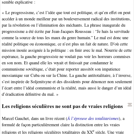
semble explicative :
« Le progressisme, c’est l’idée que tout est politique, et qu’en effet on peut
accéder à un monde meilleur par un bouleversement radical des institutions,
par la révolution ou l’élimination des méchants. La phrase inaugurale du
progressisme a été écrite par Jean-Jacques Rousseau : “Je hais la servitude
comme la source de tous les maux du genre humain.” Le mal est donc une
réalité politique ou économique, ce n’est plus un fait de nature. D’où cette
mission inouïe assignée à la politique : en finir avec le mal. Nourrie de cette
espérance, la gauche progressiste ne voulait pas voir les horreurs commises
en son nom. Et quand elle les voyait et finissait par condamner le
communisme soviétique, c’était pour reporter aussitôt son impatience
messianique sur Cuba ou sur la Chine. La gauche antitotalitaire, à l’inverse,
s’est inspirée de Soljenitsyne et des dissidents pour dénoncer non seulement
l’écart entre l’idéal communiste et la réalité, mais aussi le danger d’un idéal
d’éradication définitive du mal. »
Les religions séculières ne sont pas de vraies religions
Marcel Gauchet, dans un livre récent (
À l’épreuve des totalitarismes
), a
formulé de façon particulièrement claire la distinction entre les vraies
e
religions et les religions séculières totalitaires du XX
siècle. Une vraie