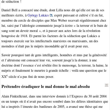
de séduction !
Daniel Bell a consacré une étude, dont Lilla nous dit qu’elle est un de ses
meilleurs écrits, à
György Lukács
, esprit puissant et cultivé s’il en fut,
membre du cercle de disciples que Max Weber recevait régulièrement chez
lui, saisi par l’idéologie communiste jusqu’à écrire « la terreur et le bain de
sang sont un devoir moral », et à passer aux actes lors de la révolution
hongroise de 1918. Et parmi les facteurs de la séduction que Lukács a
toujours exercée sur les intellectuels marxistes ou marxisants, un des
moindres n’était pas le mépris insondable qu’il avait pour eux.
Savoir pourquoi tant de gens intelligents, honnêtes et mus par la générosité
et l’altruisme ont consacré leur vie, souvent jusqu’à la donner, à une
doctrine dont l’essence s’est révélée être le mensonge, la terreur, la haine, le
mépris et finalement le meurtre à grande échelle : voilà une question que le
e
XX
siècle n’a pas fini de nous poser.
Prétendre éradiquer le mal donne le mal absolu
Alain Finkielkraut, dans une interview donnée à l’Express du 30 août 2004
en un temps où il n’avait pas encore sombré dans les délires identitaires que
lui a inspirés l’émeute des banlieues de 2005, a avancé une thèse qui me