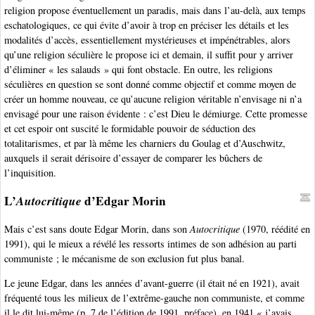
religion propose éventuellement un paradis, mais dans l’au-delà, aux temps
eschatologiques, ce qui évite d’avoir à trop en préciser les détails et les
modalités d’accès, essentiellement mystérieuses et impénétrables, alors
qu’une religion séculière le propose ici et demain, il suffit pour y arriver
d’éliminer « les salauds » qui font obstacle. En outre, les religions
séculières en question se sont donné comme objectif et comme moyen de
créer un homme nouveau, ce qu’aucune religion véritable n’envisage ni n’a
envisagé pour une raison évidente : c’est Dieu le démiurge. Cette promesse
et cet espoir ont suscité le formidable pouvoir de séduction des
totalitarismes, et par là même les charniers du Goulag et d’Auschwitz,
auxquels il serait dérisoire d’essayer de comparer les bûchers de
l’inquisition.
L’
Autocritique
d’Edgar Morin
Mais c’est sans doute Edgar Morin, dans son
Autocritique
(1970, réédité en
1991), qui le mieux a révélé les ressorts intimes de son adhésion au parti
communiste ; le mécanisme de son exclusion fut plus banal.
Le jeune Edgar, dans les années d’avant-guerre (il était né en 1921), avait
fréquenté tous les milieux de l’extrême-gauche non communiste, et comme
il le dit lui-même (p. 7 de l’édition de 1991, préface), en 1941 « j’avais