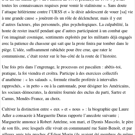
toutes les connaissances requises pour vomir le stalinisme ». Sans doute
l’attaque hitlérienne contre l’URSS et « le désir adolescent de vouer [sa] vie
à une grande cause » jouèrent-ils un rôle de déclencheur, mais il y eut
d’autres facteurs, plus personnels, plus psychologiques. La culpabilité, la
honte de rester inactif pendant que d’autres participaient à un combat que
l’on imaginait cosmique, sentiments exploités par les militants déjà engagés
avec la patience du chasseur qui sait que la proie finira par tomber dans le
piège. L’idée, suffisamment rabâchée pour être crue, que rater le
communisme, c’était rester sur le bas-côté de la route de l’histoire.
Une fois pris dans l’engrenage, le processus est pascalien : abêtis-toi,
pratique, la foi viendra et croîtra. Participe à des exercices collectifs
d’anathème : « les salauds », formule rituelle proférée à intervalles
rapprochés, « in petto » ou à la cantonnade, pour désigner les Américains,
les sociaux-démocrates, la dernière fournée des exclus du parti, Sartre et
Camus, Mendès-France, au choix.
Cultiver la distinction entre « eux » et « nous » : la biographie que Laure
Adler a consacrée à Marguerite Duras rapporte l’anecdote suivante ;
Marguerite annonce à Robert Antelme, son mari, et Dyonis Mascolo, le père
de son fils, avec lesquels elle vivait en communauté rue Saint-Benoît, et par
ailleurs amis très proches d’Edgar Morin (ils avaient été membres du même