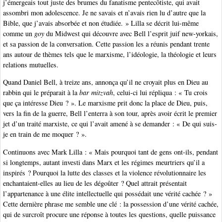
j’émergeais tout juste des brumes du fanatisme pentecôtiste, qui avait
assombri mon adolescence. Je ne savais et n’avais rien lu d’autre que la
Bible, que j’avais absorbée et non étudiée. » Lilla se décrit lui-même
comme un
goy
du Midwest qui découvre avec Bell l’esprit juif new-yorkais,
et sa passion de la conversation. Cette passion les a réunis pendant trente
ans autour de thèmes tels que le marxisme, l’idéologie, la théologie et leurs
relations mutuelles.
Quand Daniel Bell, à treize ans, annonça qu’il ne croyait plus en Dieu au
rabbin qui le préparait à la
bar mitzvah
, celui-ci lui répliqua : « Tu crois
que ça intéresse Dieu ? ». Le marxisme prit donc la place de Dieu, puis,
vers la fin de la guerre, Bell l’enterra à son tour, après avoir écrit le premier
jet d’un traité marxiste, ce qui l’avait amené à se demander : « De qui suis-
je en train de me moquer ? ».
Continuons avec Mark Lilla : « Mais pourquoi tant de gens ont-ils, pendant
si longtemps, autant investi dans Marx et les régimes meurtriers qu’il a
inspirés ? Pourquoi la lutte des classes et la violence révolutionnaire les
enchantaient-elles au lieu de les dégoûter ? Quel attrait présentait
l’appartenance à une élite intellectuelle qui possédait une vérité cachée ? »
Cette dernière phrase me semble une clé : la possession d’une vérité cachée,
qui de surcroît procure une réponse à toutes les questions, quelle puissance