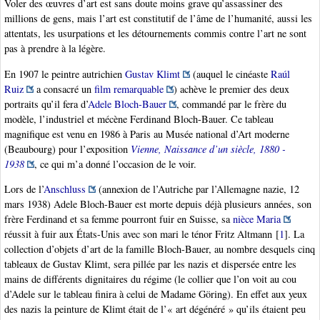
Voler des œuvres d’art est sans doute moins grave qu’assassiner des
millions de gens, mais l’art est constitutif de l’âme de l’humanité, aussi les
attentats, les usurpations et les détournements commis contre l’art ne sont
pas à prendre à la légère.
En 1907 le peintre autrichien
Gustav Klimt
(auquel le cinéaste
Raúl
Ruiz
a consacré un
film remarquable
) achève le premier des deux
portraits qu’il fera d’
Adele Bloch-Bauer
, commandé par le frère du
modèle, l’industriel et mécène Ferdinand Bloch-Bauer. Ce tableau
magnifique est venu en 1986 à Paris au Musée national d’Art moderne
(Beaubourg) pour l’exposition
Vienne, Naissance d’un siècle, 1880 -
1938
, ce qui m’a donné l’occasion de le voir.
Lors de l’
Anschluss
(annexion de l’Autriche par l’Allemagne nazie, 12
mars 1938) Adele Bloch-Bauer est morte depuis déjà plusieurs années, son
frère Ferdinand et sa femme pourront fuir en Suisse, sa
nièce Maria
réussit à fuir aux États-Unis avec son mari le ténor Fritz Altmann
[
1
]
. La
collection d’objets d’art de la famille Bloch-Bauer, au nombre desquels cinq
tableaux de Gustav Klimt, sera pillée par les nazis et dispersée entre les
mains de différents dignitaires du régime (le collier que l’on voit au cou
d’Adele sur le tableau finira à celui de Madame Göring). En effet aux yeux
des nazis la peinture de Klimt était de l’« art dégénéré » qu’ils étaient peu