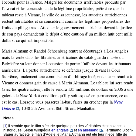
Joconde pour la France. Malgré les documents irréfutables produits par
l’avocat et les concessions de la légitime propriétaire, prête à ce que la
tableau reste à Vienne, la ville de sa jeunesse, les autorités autrichiennes
restent intraitables et se considèrent comme les légitimes propriétaires des
fruits du pillage nazi. Attaquer le gouvernement autrichien devant la justice
de son pays demanderait le dépôt d’une caution d’un million huit cent mille
dollars, ce qui est impossible.
Maria Altmann et Randol Schoenberg rentrent découragés à Los Angeles,
mais la vente dans les librairies américaines du catalogue du musée du
Belvédère va leur donner l’occasion de porter l’affaire devant les tribunaux
américains. La partie autrichienne se défendra jusque devant la Cour
Suprême, finalement une commission d’arbitrage indépendante se réunira à
Vienne et donnera gain de cause à Maria Altmann. Le tableau lui sera rendu
(avec les quatre autres), elle le vendra 135 millions de dollars en 2006 à une
galerie de New York à condition qu’il y soit exposé en permanence, ce qui
est le cas. Lorsque vous passerez là-bas, faites un crochet par la
Neue
Galerie
, 1048 5th Avenue et 86th Street, Manhattan.
Notes
[
1
]
Il semble que le film s’écarte quelque peu des véritables circonstances
historiques. Selon Wikipédia
en anglais
et
en allemand
, Ferdinand Bloch-
Bauer aurait été le mari d’Adele, et Maria Altmann eût été leur nièce, fille de