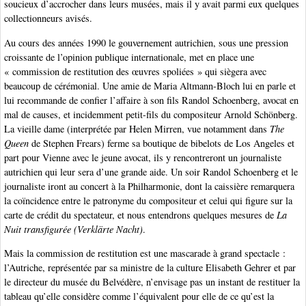
soucieux d’accrocher dans leurs musées, mais il y avait parmi eux quelques
collectionneurs avisés.
Au cours des années 1990 le gouvernement autrichien, sous une pression
croissante de l’opinion publique internationale, met en place une
« commission de restitution des œuvres spoliées » qui siègera avec
beaucoup de cérémonial. Une amie de Maria Altmann-Bloch lui en parle et
lui recommande de confier l’affaire à son fils Randol Schoenberg, avocat en
mal de causes, et incidemment petit-fils du compositeur Arnold Schönberg.
La vieille dame (interprétée par Helen Mirren, vue notamment dans
The
Queen
de Stephen Frears) ferme sa boutique de bibelots de Los Angeles et
part pour Vienne avec le jeune avocat, ils y rencontreront un journaliste
autrichien qui leur sera d’une grande aide. Un soir Randol Schoenberg et le
journaliste iront au concert à la Philharmonie, dont la caissière remarquera
la coïncidence entre le patronyme du compositeur et celui qui figure sur la
carte de crédit du spectateur, et nous entendrons quelques mesures de
La
Nuit transfigurée (Verklärte Nacht)
.
Mais la commission de restitution est une mascarade à grand spectacle :
l’Autriche, représentée par sa ministre de la culture Elisabeth Gehrer et par
le directeur du musée du Belvédère, n’envisage pas un instant de restituer la
tableau qu’elle considère comme l’équivalent pour elle de ce qu’est la