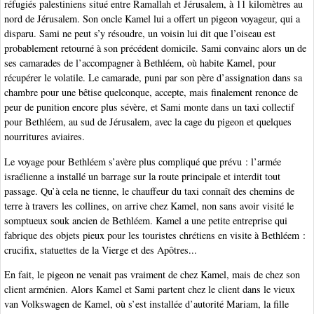
réfugiés palestiniens situé entre Ramallah et Jérusalem, à 11 kilomètres au
nord de Jérusalem. Son oncle Kamel lui a offert un pigeon voyageur, qui a
disparu. Sami ne peut s’y résoudre, un voisin lui dit que l’oiseau est
probablement retourné à son précédent domicile. Sami convainc alors un de
ses camarades de l’accompagner à Bethléem, où habite Kamel, pour
récupérer le volatile. Le camarade, puni par son père d’assignation dans sa
chambre pour une bêtise quelconque, accepte, mais finalement renonce de
peur de punition encore plus sévère, et Sami monte dans un taxi collectif
pour Bethléem, au sud de Jérusalem, avec la cage du pigeon et quelques
nourritures aviaires.
Le voyage pour Bethléem s’avère plus compliqué que prévu : l’armée
israélienne a installé un barrage sur la route principale et interdit tout
passage. Qu’à cela ne tienne, le chauffeur du taxi connaît des chemins de
terre à travers les collines, on arrive chez Kamel, non sans avoir visité le
somptueux souk ancien de Bethléem. Kamel a une petite entreprise qui
fabrique des objets pieux pour les touristes chrétiens en visite à Bethléem :
crucifix, statuettes de la Vierge et des Apôtres...
En fait, le pigeon ne venait pas vraiment de chez Kamel, mais de chez son
client arménien. Alors Kamel et Sami partent chez le client dans le vieux
van Volkswagen de Kamel, où s’est installée d’autorité Mariam, la fille