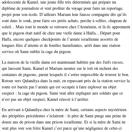
adolescente de Kamel, une jeune fille très déterminée qui prépare un
diplôme de journaliste et veut profiter du voyage pour faire un reportage,
projet pour son école. D’ailleurs Mariam leur fausse compagnie dès qu’ils
sont dans le souk, pour faire ses petits achats, perche à selfies, chapeau de
soleil... Mais tout le monde se retrouve chez l’Arménien, et là ils apprennent
que le pigeon était natif de chez une vielle dame à Haïfa... Départ pour
Haïfa, encore quelques checkpoints de l’armée israélienne assortis de
longues files d’attente et de fouilles humiliantes, arrêt dans une station
service où Sami oublie la cage du pigeon.
La maison de la vieille dame est maintenant habitée par des Juifs russes,
qui laissent Sami, Kamel et Mariam monter sur le toit où nichent des
centaines de pigeons, parmi lesquels il s’avère impossible de trouver le bon.
Retour vers Qalandiya dans la nuit, en repassant près de la station service la
route est barrée par l’armée qui est occupée à faire exploser un objet
suspect : la cage du pigeon. Sami veut aller expliquer aux soldats que ce
n’est pas un objet suspect, Kamel réussit à l’arrêter.
En arrivant à Qalandiya chez la mère de Sami, certains aspects mystérieux
des péripéties précédentes s’éclairent : le père de Sami purge une peine de
douze ans de prison dans une prison israélienne. Et si la mère de Sami ne
veut plus voir son frère Kamel c’est parce qu’une négligence de celui-ci