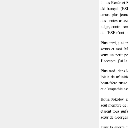
tantes Renée et 
ski français (ES
sœurs plus jeune
des pentes assez
neige, contraire
de l’ESF n’ont p
Plus tard, j’ai 
sœurs et moi. Mi
veux un petit p
J’accepte, j’ai la
Plus tard, dans 
loisir de m’init
beau-frère russe
et d’empathie as
Kotia Sokolov, ar
seul membre de l
étaient tous juif
sœur de Georges, 
Dans la guerre ci