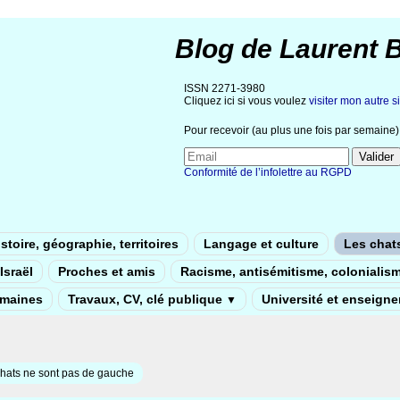
Blog de Laurent 
ISSN 2271-3980
Cliquez ici si vous voulez
visiter mon autre si
Pour recevoir (au plus une fois par semaine) 
Conformité de l’infolettre au RGPD
stoire, géographie, territoires
Langage et culture
Les chat
Israël
Proches et amis
Racisme, antisémitisme, colonialis
umaines
Travaux, CV, clé publique
Université et enseign
▼
hats ne sont pas de gauche