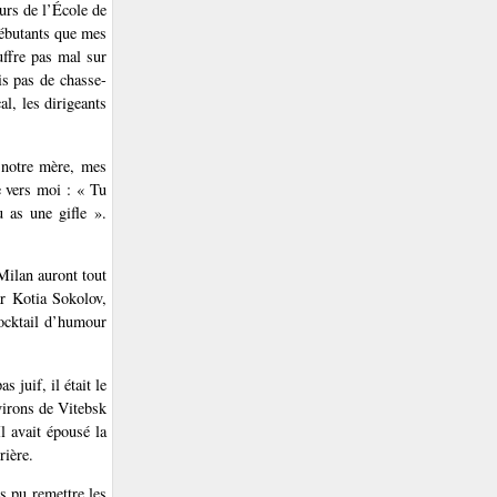
urs de l’École de
débutants que mes
uffre pas mal sur
is pas de chasse-
l, les dirigeants
, notre mère, mes
e vers moi : « Tu
 as une gifle ».
Milan auront tout
ar Kotia Sokolov,
cocktail d’humour
 juif, il était le
virons de Vitebsk
Il avait épousé la
rière.
as pu remettre les