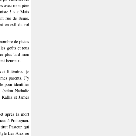
ues avec mon père
uniste ! » « Mais
nt rue de Seine,
nt en exil du roi
 nombre de pistes
 les goûts et tous
uer plus tard mon
ment heureux.
et littéraires, je
 mes parents. J’y
e pour identifier
s (selon Nathalie
z Kafka et James
 et après la mort
nces à Pralognan.
titut Pasteur qui
 style Les Arcs ou