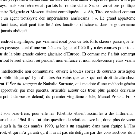
ays, mais son frère venait parfois lui rendre visite. Ses conversations politiq
 entre Belgrade et Moscou étaient compliquées : « Ah, Tito, ce salaud comm
st un agent trotskyste des impérialistes américains ! ». Le grand apparteme
 familiaux, était peut-être lié à des fonctions officieuses dans le gouverneme
a jamais abdiqué.
 endroit magnifique, pas vraiment idéal pour de très forts skieurs parce que le
les paysages sont d’une variété sans égale, et l’été il y a des courses pour tous
ur de la plus grande calotte glaciaire d’Europe. Et comme me l’a fait remarq
surtout le seul endroit où pendant mon enfance et mon adolescence j’étais vrai
intellectuelle non communiste, ouverte à toutes sortes de courants artistiques 
 bibliothèque qu’il y a d’autres écrivains que ceux qui ont droit de cité chez
ent
L’Ère du soupçon
de Nathalie Sarraute, qui me dote d’une méthode général
sapprouvés par mes parents, articulée autour des trois plus grands écrivain
ce point de vue se défend) du premier vingtième siècle, Marcel Proust, Fran
 son beau-frère, pour elle les Tchetniks étaient assimilés à des hitlériens,
rcelle en 1964 il ne fut plus question de relations avec lui, donc plus de vaca
ai qu’à la fin des années 1990, grâce à un stagiaire dans mon équipe à l’Ins
roit, et qui m’a garanti qu’il n’avait pas été défiguré par des constructions du