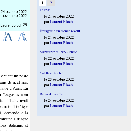
1
2
Le chat
e
24 octobre 2022
le 21 octobre 2022
1er novembre 2022
par
Laurent Bloch
r
Laurent Bloch
Étrangeté d’un monde révolu
le 21 octobre 2022
par
Laurent Bloch
Marguerite et Jean-Richard
le 22 octobre 2022
par
Laurent Bloch
Colette et Michel
 obtient un poste
le 23 octobre 2022
aîné de neuf ans,
par
Laurent Bloch
lavie à Paris. En
en Yougoslavie en
Repas de famille
t, l’Italie avait
le 24 octobre 2022
par
Laurent Bloch
 train d’infliger
ni, demande à la
ntraîne l’attaque
ons italienne et