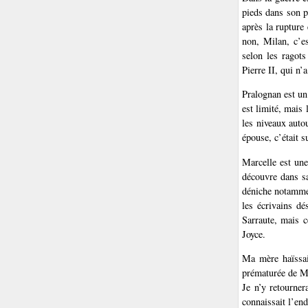
pieds dans son p
après la rupture
non, Milan, c’e
selon les ragots
Pierre II, qui n’
Pralognan est un
est limité, mais 
les niveaux auto
épouse, c’était 
Marcelle est une 
découvre dans sa
déniche notamm
les écrivains dé
Sarraute, mais 
Joyce.
Ma mère haïssait
prématurée de Ma
Je n’y retourner
connaissait l’end