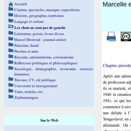
Marcelle e
Accueil
Cinéma, spectacles, musique, expositions
Histoire, géographie, territoires
Langage et culture
Les chats ne sont pas de gauche
Littérature, poésie, livres divers
Marcel Moiroud : journal-atelier
Palestine, Israël
Proches et amis
Racisme, antisémitisme, colonialisme
Réflexions politiques et philosophiques
Chapitre précéde
Sociologie, démographie, économie, sciences
humaines
Après une admiss
Travaux, CV, clé publique
de professeur-ad
Université et enseignement
ils se marient, 
Varia, notules, etc.
1940 la situatio
Zinformatiques
1941, ce qui les
commencé à envah
une défaite à l
Yougoslavie un d
Sur le Web
allemande. On n