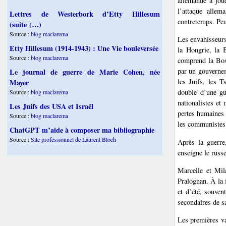
allemande a joué
l’attaque alle
Lettres de Westerbork d’Etty Hillesum
contretemps. Peu
(suite (…)
Source :
blog maclarema
Les envahisseurs
Etty Hillesum (1914-1943) : Une Vie bouleversée
la Hongrie, la B
Source :
blog maclarema
comprend la Bosn
par un gouvernem
Le journal de guerre de Marie Cohen, née
les Juifs, les T
Mayer
double d’une gu
Source :
blog maclarema
nationalistes et
Les Juifs des USA et Israël
pertes humaines 
Source :
blog maclarema
les communistes 
ChatGPT m’aide à composer ma bibliographie
Source :
Site professionnel de Laurent Bloch
Après la guerre
enseigne le russe
Marcelle et Mil
Pralognan. À la 
et d’été, souven
secondaires de sa
Les premières v