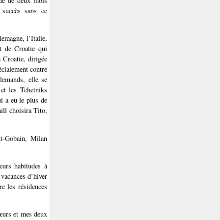
ardé de deux mois
 succès sans ce
emagne, l’Italie,
at de Croatie qui
 Croatie, dirigée
écialement contre
llemands, elle se
et les Tchetniks
i a eu le plus de
ll choisira Tito,
nt-Gobain, Milan
eurs habitudes à
 vacances d’hiver
re les résidences
œurs et mes deux