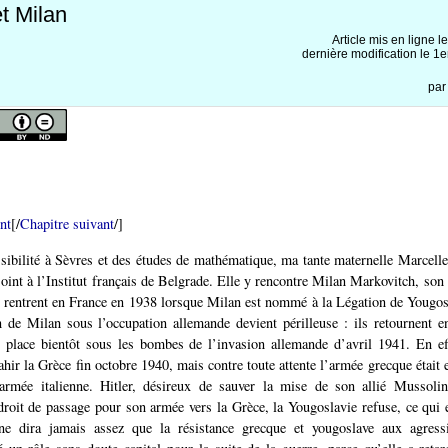
t Milan
Article mis en ligne l
dernière modification le 
pa
nt
[/
Chapitre suivant
/]
ibilité à Sèvres et des études de mathématique, ma tante maternelle Marcelle
joint à l’Institut français de Belgrade. Elle y rencontre Milan Markovitch, son 
et rentrent en France en 1938 lorsque Milan est nommé à la Légation de Yougos
n de Milan sous l’occupation allemande devient périlleuse : ils retournent 
 place bientôt sous les bombes de l’invasion allemande d’avril 1941. En effe
ir la Grèce fin octobre 1940, mais contre toute attente l’armée grecque était en
’armée italienne. Hitler, désireux de sauver la mise de son allié Mussoli
roit de passage pour son armée vers la Grèce, la Yougoslavie refuse, ce qui e
e dira jamais assez que la résistance grecque et yougoslave aux agressi