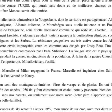
 un rôle sans doute capital pour la suite de la guerre, parce qu’elle a ret
mande contre l’URSS, qui aurait sans doute eu de meilleures chances de
t-être Moscou serait-elle tombée.
 allemands démembrent la Yougoslavie, dont le territoire est partagé entre l’All
ulgarie, l’Albanie italienne, le Monténégro sous tutelle italienne et un Ét
ie-Herzégovine, sous tutelle allemande comme ce qui reste de la Serbie. La
ent fasciste, s’adonnera pendant toute la guerre à la purification ethnique, sp
siganes et les Serbes. La résistance yougoslave est très active contre les A
erre civile impitoyable entre les communistes dirigés par Josip Broz Tito 
 monarchistes commandés par Draža Mihailović. La Yougoslavie est le pays qu
pendant la guerre, un cinquième de la population. À la fin de la guerre Churchi
l’emporteront, Mihailović sera fusillé.
, Marcelle et Milan regagnent la France. Marcelle est ingénieur chez Sai
 à l’université de Nancy.
an sont des montagnards émérites, férus de varape et de glacier. Ils ont l
fin des années 1950 ils y font construire un chalet, nous y passerons bien des
t sans nos parents, ou seulement avec notre mère (notre père n’apprécie guè
 belle-famille).
acances de ski seront à Pâques 1959, mon année de sixième, avec mes deux s