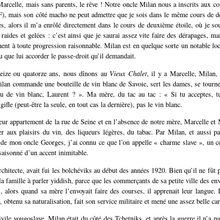
Marcelle, mais sans parents, le rêve ! Notre oncle Milan nous a inscrits aux co
F), mais son côté macho ne peut admettre que je sois dans le même cours de 
s, alors il m’a enrôlé directement dans le cours de deuxième étoile, où je so
 raides et gelées : c’est ainsi que je saurai assez vite faire des dérapages, ma
ment à toute progression raisonnable. Milan est en quelque sorte un notable loca
u que lui accorder le passe-droit qu’il demandait.
treize ou quatorze ans, nous dînons au
Vieux Chalet
, il y a Marcelle, Milan
lan commande une bouteille de vin blanc de Savoie, sert les dames, se tourn
eu de vin blanc, Laurent ? ». Ma mère, du tac au tac : « Si tu acceptes, tu
 gifle (peut-être la seule, en tout cas la dernière), pas le vin blanc.
leur appartement de la rue de Seine et en l’absence de notre mère, Marcelle et 
ier aux plaisirs du vin, des liqueurs légères, du tabac. Par Milan, et aussi p
 de mon oncle Georges, j’ai connu ce que l’on appelle « charme slave », un 
saisonné d’un accent inimitable.
chitecte, avait fui les bolchéviks au début des années 1920. Bien qu’il ne fût pas
a famille à parler yiddish, parce que les commerçants de sa petite ville des en
s, alors quand sa mère l’envoyait faire des courses, il apprenait leur langue. 
obtenu sa naturalisation, fait son service militaire et mené une assez belle car
vile yougoslave, Milan était du côté des Tchetniks, et après la guerre il n’a p