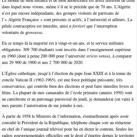
Le monde de mon enfance et de mon adolescence est assez différent de celui
dans lequel nous vivons, même s’il ne le précède que de 70 ans. L’Algérie
n’est pas encore indépendante, des groupes violents de partisans de
l’« Algérie Française » sont présents et actifs, à l’université et ailleurs. La
pilule contraceptive est interdite, ainsi
a fortiori
que l’interruption
volontaire de grossesse.
En ce temps-là la majorité est à vingt-et-un ans, et le service militaire
obligatoire. 309 700 étudiants sont inscrits dans l’enseignement supérieur
en 1960 (dont à peine 200 000 pour l’université
stricto sensu
), à comparer
aux 29 900 de 1900 et aux 2 700 000 de 2020.
L’Église catholique, jusqu’à l’élection du pape Jean XXIII et à la tenue du
concile Vatican II (1962-1965), est une force politique puissante, très
conservatrice, qui contrôle bien des élections et peut faire interdire livres et
films. La plupart de mes camarades de l’école primaire (années 1950) vont
au catéchisme et au patronage paroissial du jeudi, je demanderai (en vain) à
mes parents l’autorisation de me joindre à eux.
À partir de 1958 le Ministre de l’information, éventuellement après avoir
consulté le Président de la République, téléphone chaque soir au rédacteur
en chef de l’unique journal télévisé pour lui en dicter le contenu. Seules les
radios gouvernementales officielles ont le droit d’émettre depuis le territoire