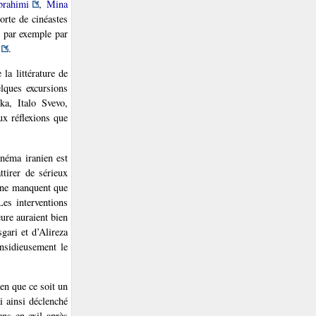
rahimi
,
Mina
orte de cinéastes
e par exemple par
.
 la littérature de
elques excursions
ka, Italo Svevo,
ux réflexions que
inéma iranien est
ttirer de sérieux
à ne manquent que
Les interventions
eure auraient bien
gari et d’Alireza
nsidieusement le
ien que ce soit un
ai ainsi déclenché
ens en exil après