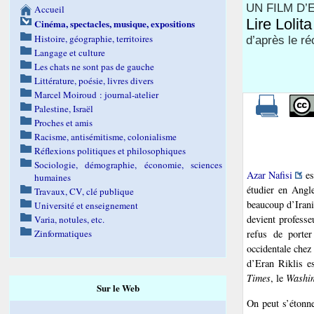
UN FILM D’
Accueil
Lire Lolit
Cinéma, spectacles, musique, expositions
Histoire, géographie, territoires
d’après le ré
Langage et culture
Les chats ne sont pas de gauche
Littérature, poésie, livres divers
Marcel Moiroud : journal-atelier
Palestine, Israël
Proches et amis
Racisme, antisémitisme, colonialisme
Réflexions politiques et philosophiques
Sociologie, démographie, économie, sciences
Azar Nafisi
es
humaines
étudier en Angl
Travaux, CV, clé publique
beaucoup d’Iranie
Université et enseignement
devient professe
Varia, notules, etc.
Zinformatiques
refus de porter
occidentale chez 
d’Eran Riklis es
Times
, le
Washin
Sur le Web
On peut s’étonne