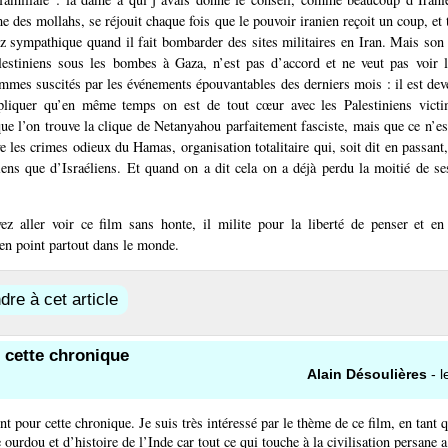
me des mollahs, se réjouit chaque fois que le pouvoir iranien reçoit un coup, et
 sympathique quand il fait bombarder des sites militaires en Iran. Mais son f
lestiniens sous les bombes à Gaza, n’est pas d’accord et ne veut pas voir 
mmes suscités par les événements épouvantables des derniers mois : il est de
pliquer qu’en même temps on est de tout cœur avec les Palestiniens victi
que l’on trouve la clique de Netanyahou parfaitement fasciste, mais que ce n’es
e les crimes odieux du Hamas, organisation totalitaire qui, soit dit en passant,
iens que d’Israéliens. Et quand on a dit cela on a déjà perdu la moitié de se
ez aller voir ce film sans honte, il milite pour la liberté de penser et e
en point partout dans le monde.
re à cet article
 cette chronique
Alain Désoulières
- l
t pour cette chronique. Je suis très intéressé par le thème de ce film, en tant 
e ourdou et d’histoire de l’Inde car tout ce qui touche à la civilisation persane 