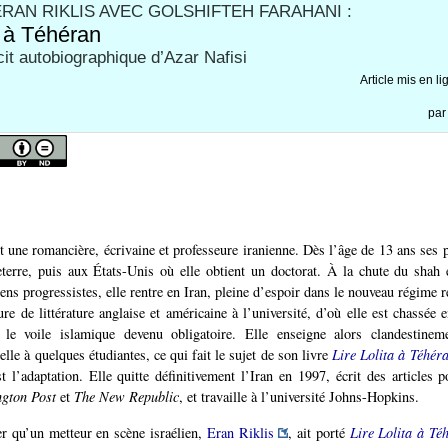
ERAN RIKLIS AVEC GOLSHIFTEH FARAHANI :
a à Téhéran
cit autobiographique d’Azar Nafisi
Article mis en li
pa
t une romancière, écrivaine et professeure iranienne. Dès l’âge de 13 ans ses p
eterre, puis aux États-Unis où elle obtient un doctorat. À la chute du sha
ns progressistes, elle rentre en Iran, pleine d’espoir dans le nouveau régime r
ure de littérature anglaise et américaine à l’université, d’où elle est chassée
 le voile islamique devenu obligatoire. Elle enseigne alors clandestinemen
elle à quelques étudiantes, ce qui fait le sujet de son livre
Lire Lolita à Téhér
t l’adaptation. Elle quitte définitivement l’Iran en 1997, écrit des articles 
gton Post
et
The New Republic
, et travaille à l’université Johns-Hopkins.
r qu’un metteur en scène israélien,
Eran Riklis
, ait porté
Lire Lolita à Té