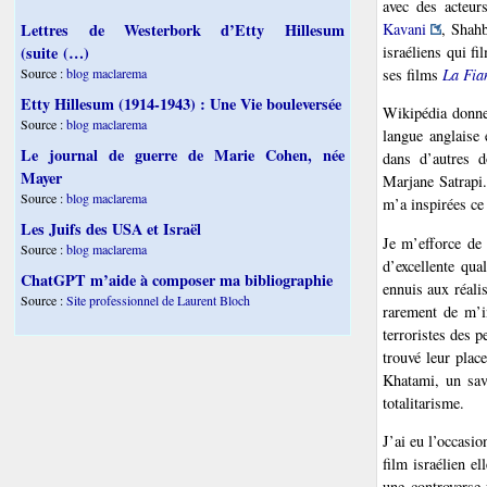
avec des acteurs
Kavani
, Shahb
Lettres de Westerbork d’Etty Hillesum
israéliens qui f
(suite (…)
ses films
La Fia
Source :
blog maclarema
Etty Hillesum (1914-1943) : Une Vie bouleversée
Wikipédia donne
Source :
blog maclarema
langue anglaise 
Le journal de guerre de Marie Cohen, née
dans d’autres d
Mayer
Marjane Satrapi.
Source :
blog maclarema
m’a inspirées ce 
Les Juifs des USA et Israël
Je m’efforce de 
Source :
blog maclarema
d’excellente qua
ChatGPT m’aide à composer ma bibliographie
ennuis aux réali
Source :
Site professionnel de Laurent Bloch
rarement de m’in
terroristes des p
trouvé leur pla
Khatami, un sav
totalitarisme.
J’ai eu l’occasio
film israélien el
une controverse 