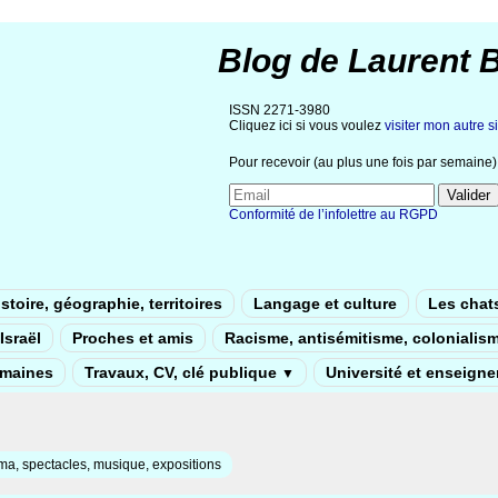
Blog de Laurent 
ISSN 2271-3980
Cliquez ici si vous voulez
visiter mon autre si
Pour recevoir (au plus une fois par semaine) 
Conformité de l’infolettre au RGPD
stoire, géographie, territoires
Langage et culture
Les chat
Israël
Proches et amis
Racisme, antisémitisme, colonialis
umaines
Travaux, CV, clé publique
Université et enseign
▼
a, spectacles, musique, expositions