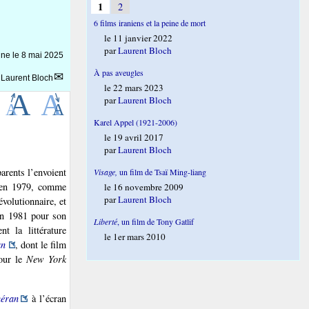
1
2
6 films iraniens et la peine de mort
le 11 janvier 2022
par
Laurent Bloch
gne le
8 mai 2025
À pas aveugles
r
Laurent Bloch
le 22 mars 2023
par
Laurent Bloch
Karel Appel (1921-2006)
le 19 avril 2017
par
Laurent Bloch
arents l’envoient
Visage,
un film de Tsaï Ming-liang
h en 1979, comme
le 16 novembre 2009
par
Laurent Bloch
évolutionnaire, et
 en 1981 pour son
Liberté
, un film de Tony Gatlif
t la littérature
le 1er mars 2010
an
, dont le film
pour le
New York
héran
à l’écran