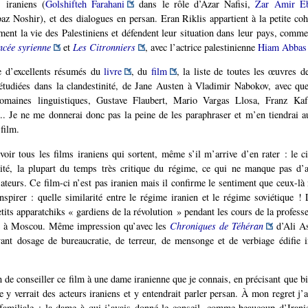
 iraniens (
Golshifteh Farahani
dans le rôle d’Azar Nafisi,
Zar Amir Eb
az Noshir), et des dialogues en persan. Eran Riklis appartient à la petite coh
ilment la vie des Palestiniens et défendent leur situation dans leur pays, comm
ncée syrienne
et
Les Citronniers
, avec l’actrice palestinienne
Hiam Abbas
 d’excellents résumés du
livre
, du
film
, la liste de toutes les œuvres de
étudiées dans la clandestinité, de Jane Austen à Vladimir Nabokov, avec qu
omaines linguistiques, Gustave Flaubert, Mario Vargas Llosa, Franz Kaf
.. Je ne me donnerai donc pas la peine de les paraphraser et m’en tiendrai a
film.
voir tous les films iraniens qui sortent, même s’il m’arrive d’en rater : le c
lité, la plupart du temps très critique du régime, ce qui ne manque pas d’a
sateurs. Ce film-ci n’est pas iranien mais il confirme le sentiment que ceux-l
spirer : quelle similarité entre le régime iranien et le régime soviétique ! 
etits apparatchiks « gardiens de la révolution » pendant les cours de la profess
ce à Moscou. Même impression qu’avec les
Chroniques de Téhéran
d’Ali As
ant dosage de bureaucratie, de terreur, de mensonge et de verbiage édifie i
n de conseiller ce film à une dame iranienne que je connais, en précisant que b
le y verrait des acteurs iraniens et y entendrait parler persan. À mon regret j’
familiale : la dame à qui j’avais donné le conseil, comme beaucoup d’Irani