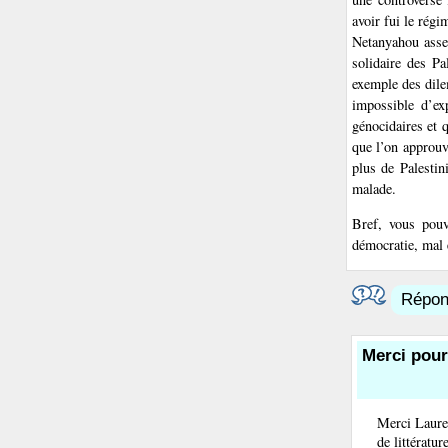
avoir fui le régi
Netanyahou assez
solidaire des Pa
exemple des dile
impossible d’ex
génocidaires et 
que l’on approuv
plus de Palestin
malade.
Bref, vous pouv
démocratie, mal 
Répond
Merci pour
Merci Lauren
de littératur