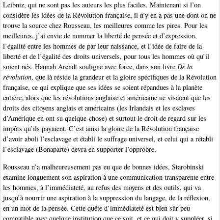
Leibniz, qui ne sont pas les auteurs les plus faciles. Maintenant si l’on
considère les idées de la Révolution française, il n’y en a pas une dont on ne
trouve la source chez Rousseau, les meilleures comme les pires. Pour les
meilleures, j’ai envie de nommer la liberté de pensée et d’expression,
l’égalité entre les hommes de par leur naissance, et l’idée de faire de la
liberté et de l’égalité des droits universels, pour tous les hommes où qu’il
soient nés. Hannah Arendt souligne avec force, dans son livre
De la
révolution
, que là réside la grandeur et la gloire spécifiques de la Révolution
française, ce qui explique que ses idées se soient répandues à la planète
entière, alors que les révolutions anglaise et américaine ne visaient que les
droits des citoyens anglais et américains (les Irlandais et les esclaves
d’Amérique en ont su quelque-chose) et surtout le droit de regard sur les
impôts qu’ils payaient. C’est ainsi la gloire de la Révolution française
d’avoir aboli l’esclavage et établi le suffrage universel, et celui qui a rétabli
l’esclavage (Bonaparte) devra en supporter l’opprobre.
Rousseau n’a malheureusement pas eu que de bonnes idées, Starobinski
examine longuement son aspiration à une communication transparente entre
les hommes, à l’immédiateté, au refus des moyens et des outils, qui va
jusqu’à nourrir une aspiration à la suppression du langage, de la réflexion,
en un mot de la pensée. Cette quête d’immédiateté est bien sûr peu
compatible avec quelque institution que ce soit, et ce qui doit y suppléer, si