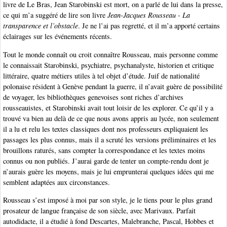
livre de Le Bras, Jean Starobinski est mort, on a parlé de lui dans la presse,
ce qui m’a suggéré de lire son livre
Jean-Jacques Rousseau - La
transparence et l’obstacle
. Je ne l’ai pas regretté, et il m’a apporté certains
éclairages sur les événements récents.
Tout le monde connaît ou croit connaître Rousseau, mais personne comme
le connaissait Starobinski, psychiatre, psychanalyste, historien et critique
littéraire, quatre métiers utiles à tel objet d’étude. Juif de nationalité
polonaise résident à Genève pendant la guerre, il n’avait guère de possibilité
de voyager, les bibliothèques genevoises sont riches d’archives
rousseauistes, et Starobinski avait tout loisir de les explorer. Ce qu’il y a
trouvé va bien au delà de ce que nous avons appris au lycée, non seulement
il a lu et relu les textes classiques dont nos professeurs expliquaient les
passages les plus connus, mais il a scruté les versions préliminaires et les
brouillons raturés, sans compter la correspondance et les textes moins
connus ou non publiés. J’aurai garde de tenter un compte-rendu dont je
n’aurais guère les moyens, mais je lui emprunterai quelques idées qui me
semblent adaptées aux circonstances.
Rousseau s’est imposé à moi par son style, je le tiens pour le plus grand
prosateur de langue française de son siècle, avec Marivaux. Parfait
autodidacte, il a étudié à fond Descartes, Malebranche, Pascal, Hobbes et