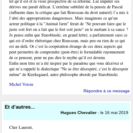
tel qu’il est et la visée prospective de sa réforme. Lui imputer ses
dérives me paraît délicat. L’extrême subtilité de la pensée de Pascal
(influente dans la critique que fait Rousseau du droit naturel) l’a mis à
l’abri des appropriations dangereuses. Mais imaginons ce qu’un
acteur politique à la "Animal farm" ferait de ’Ne pouvant faire que le
juste soit fort on a fait que le fort soit juste" en le mettant à sa sauce ?
Je pense enfin que Starobinski, en grand lettré, a parfaitement saisi ce
qui est d’ordre rhétorique chez Rousseau, mais peu ou rien de ce qui
est au-delà. Or c’est la coopération étrange de ces deux aspects qui
peut permettre de comprendre (peut-être) le formidable rayonnement
de ce penseur, pour ne pas dire le mythe qu’il est devenu.
Enfin mon titre m’a été inspiré par le paradoxe que vous décrivez et
qui m’a rappelé le dialectique "Ne as être désespéré, c’est le désespoir
même" de Kierkegaard, autre philosophe abordé par Starobinski.
Michel Voisin
Répondre à ce message
Et d’autres...
Hugues Chevalier
- le 16 mai 2019
Cher Laurent,