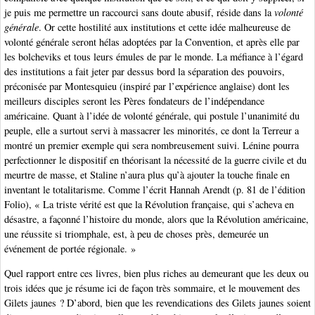
je puis me permettre un raccourci sans doute abusif, réside dans la
volonté
générale
. Or cette hostilité aux institutions et cette idée malheureuse de
volonté générale seront hélas adoptées par la Convention, et après elle par
les bolcheviks et tous leurs émules de par le monde. La méfiance à l’égard
des institutions a fait jeter par dessus bord la séparation des pouvoirs,
préconisée par Montesquieu (inspiré par l’expérience anglaise) dont les
meilleurs disciples seront les Pères fondateurs de l’indépendance
américaine. Quant à l’idée de volonté générale, qui postule l’unanimité du
peuple, elle a surtout servi à massacrer les minorités, ce dont la Terreur a
montré un premier exemple qui sera nombreusement suivi. Lénine pourra
perfectionner le dispositif en théorisant la nécessité de la guerre civile et du
meurtre de masse, et Staline n’aura plus qu’à ajouter la touche finale en
inventant le totalitarisme. Comme l’écrit Hannah Arendt (p. 81 de l’édition
Folio), « La triste vérité est que la Révolution française, qui s’acheva en
désastre, a façonné l’histoire du monde, alors que la Révolution américaine,
une réussite si triomphale, est, à peu de choses près, demeurée un
événement de portée régionale. »
Quel rapport entre ces livres, bien plus riches au demeurant que les deux ou
trois idées que je résume ici de façon très sommaire, et le mouvement des
Gilets jaunes ? D’abord, bien que les revendications des Gilets jaunes soient