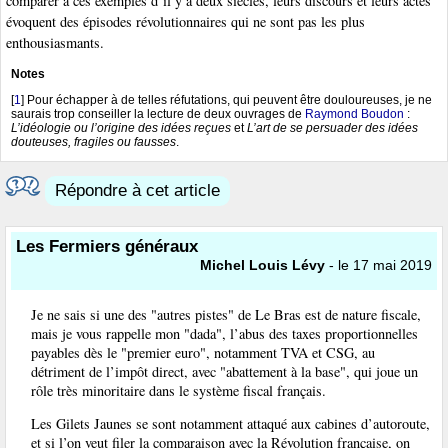
comparer à ces exemples d’il y a deux siècles, leurs discours et leurs actes
évoquent des épisodes révolutionnaires qui ne sont pas les plus
enthousiasmants.
Notes
[
1
]
Pour échapper à de telles réfutations, qui peuvent être douloureuses, je ne
saurais trop conseiller la lecture de deux ouvrages de
Raymond Boudon
:
L’idéologie ou l’origine des idées reçues
et
L’art de se persuader des idées
douteuses, fragiles ou fausses
.
Répondre à cet article
Les Fermiers généraux
Michel Louis Lévy
- le 17 mai 2019
Je ne sais si une des "autres pistes" de Le Bras est de nature fiscale,
mais je vous rappelle mon "dada", l’abus des taxes proportionnelles
payables dès le "premier euro", notamment TVA et CSG, au
détriment de l’impôt direct, avec "abattement à la base", qui joue un
rôle très minoritaire dans le système fiscal français.
Les Gilets Jaunes se sont notamment attaqué aux cabines d’autoroute,
et si l’on veut filer la comparaison avec la Révolution française, on