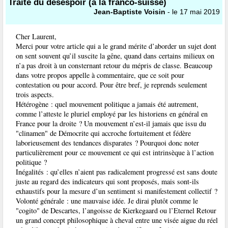
Traité du désespoir (à la franco-suisse)
Jean-Baptiste Voisin
- le 17 mai 2019
Cher Laurent,
Merci pour votre article qui a le grand mérite d’aborder un sujet dont
on sent souvent qu’il suscite la gêne, quand dans certains milieux on
n’a pas droit à un consternant retour du mépris de classe. Beaucoup
dans votre propos appelle à commentaire, que ce soit pour
contestation ou pour accord. Pour être bref, je reprends seulement
trois aspects.
Hétérogène : quel mouvement politique a jamais été autrement,
comme l’atteste le pluriel employé par les historiens en général en
France pour la droite ? Un mouvement n’est-il jamais que issu du
"clinamen" de Démocrite qui accroche fortuitement et fédère
laborieusement des tendances disparates ? Pourquoi donc noter
particulièrement pour ce mouvement ce qui est intrinsèque à l’action
politique ?
Inégalités : qu’elles n’aient pas radicalement progressé est sans doute
juste au regard des indicateurs qui sont proposés, mais sont-ils
exhaustifs pour la mesure d’un sentiment si manifestement collectif ?
Volonté générale : une mauvaise idée. Je dirai plutôt comme le
"cogito" de Descartes, l’angoisse de Kierkegaard ou l’Eternel Retour
un grand concept philosophique à cheval entre une visée aigue du réel