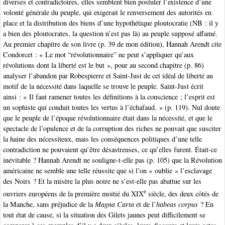
diverses et contradictoires, elles semblent bien postuler l’existence d’une
volonté générale du peuple, qui exigerait le renversement des autorités en
place et la distribution des biens d’une hypothétique ploutocratie (NB : il y
a bien des ploutocrates, la question n’est pas là) au peuple supposé affamé.
Au premier chapitre de son livre (p. 39 de mon édition), Hannah Arendt cite
Condorcet : « Le mot “révolutionnaire” ne peut s’appliquer qu’aux
révolutions dont la liberté est le but », pour au second chapitre (p. 86)
analyser l’abandon par Robespierre et Saint-Just de cet idéal de liberté au
motif de la nécessité dans laquelle se trouve le peuple. Saint-Just écrit
ainsi : « Il faut ramener toutes les définitions à la conscience ; l’esprit est
un sophiste qui conduit toutes les vertus à l’échafaud. » (p. 119). Nul doute
que le peuple de l’époque révolutionnaire était dans la nécessité, et que le
spectacle de l’opulence et de la corruption des riches ne pouvait que susciter
la haine des nécessiteux, mais les conséquences politiques d’une telle
contradiction ne pouvaient qu’être désastreuses, ce qu’elles furent. Était-ce
inévitable ? Hannah Arendt ne souligne-t-elle pas (p. 105) que la Révolution
américaine ne semble une telle réussite que si l’on « oublie » l’esclavage
des Noirs ? Et la misère la plus noire ne s’est-elle pas abattue sur les
e
ouvriers européens de la première moitié du XIX
siècle, des deux côtés de
la Manche, sans préjudice de la
Magna Carta
et de l’
habeas corpus
? En
tout état de cause, si la situation des Gilets jaunes peut difficilement se