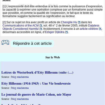
Notes
[
1
]
L’expressivité doit être entendue à la fois comme la puissance d’expression,
la capacité à exprimer une opération complexe par un formalisme aussi simple
que possible, et comme la qualité de l’expression, le fait que le texte du
formalisme suggère facilement sa signification au lecteur.
[
2
]
Sur ce sujet on lira avec profit un article de
Chenglie Hu
dans les
Communications of the ACM
, vol. 48 n° 2 de février 2005, intitulé
Dataless
Objects Considered Harmful
. Incidemment, il renvoie à un
article célèbre
,
désormais accessible en ligne, d’
Edsger Dijkstra
.
Répondre à cet article
Sur le Web
Lettres de Westerbork d’Etty Hillesum (suite (…)
Source :
blog maclarema
Etty Hillesum (1914-1943) : Une Vie bouleversée
Source :
blog maclarema
Le journal de guerre de Marie Cohen, née Mayer
Source :
blog maclarema