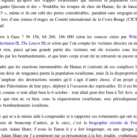
rigades Qassam et des « Noukhba, les troupes de choc du Hamas, fer de lance
3 », même si ils ont subi des pertes considérables, paradent sans vergogne en
s lors d’une remise d’otages au Comité international de la Croix-Rouge (CIC
ël.
ts à Gaza ? 56 156, 64 260, 186 000 selon les sources citées par
Wiki
lestinien
,
The Lancet
) et selon que l’on compte les victimes directes ou i
it rien, parce qu’une grande partie des victimes ont été écrasées sous l
ts par les bombardements, et que leurs corps n’ont été ni retrouvés ni encore 
dre que les exactions innommables du Hamas et (surtout) de ses complices l
r un désir de vengeance parmi la population israélienne, mais là la disproporti
l’ampleur des destructions montre qu’il s’agit d’autre chose, d’un projet p
 des Palestiniens de leur pays, déployé à l’occasion des représailles. Et il est b
e comme si tout allait bien le 6 octobre : tout allait peut-être bien à Tel Aviv, 
 que rien ne va bien, sous la séquestration israélienne, avec périodiqueme
es bombardements israéliens.
ure qui m’a le mieux aidé à comprendre et à supporter ces événements qui ont éc
eux de beaucoup d’autres, je le sais), c’est la
biographie récente de Fr
ricain Adam Shatz. J’avais lu Fanon il y a fort longtemps, en une époque pl
, Adam Shatz me l’a remémoré par sa présentation à la fois érudite, synthétiqu