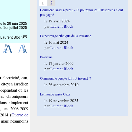
1
2
Comment Israël a perdu - Et pourquoi les Palestiniens n’ont
pas gagné
le 19 avril 2024
ne le
29 juin 2025
par
Laurent Bloch
e 1er juillet 2025
Le nettoyage ethnique de la Palestine
r
Laurent Bloch
le 16 mai 2024
par
Laurent Bloch
Palestine
le 17 janvier 2009
par
Laurent Bloch
électricité, eau,
Comment le peuple juif fut inventé ?
citoyen israélien
le 26 septembre 2010
indépendant où les
Le monde après Gaza
les chroniqueurs
le 19 novembre 2025
elons simplement
par
Laurent Bloch
5, en 2008-2009
 2014 (
Guerre de
es mais néanmoins