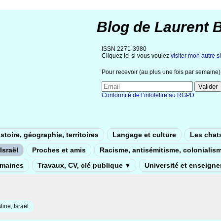
Blog de Laurent 
ISSN 2271-3980
Cliquez ici si vous voulez
visiter mon autre si
Pour recevoir (au plus une fois par semaine) 
Conformité de l’infolettre au RGPD
stoire, géographie, territoires
Langage et culture
Les chat
Israël
Proches et amis
Racisme, antisémitisme, colonialis
umaines
Travaux, CV, clé publique
Université et enseign
▼
tine, Israël