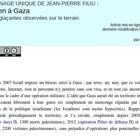
AGE UNIQUE DE JEAN-PIERRE FILIU :
ien à Gaza
laçantes observées sur le terrain
Article mis en lig
dernière modification l
pa
2007 Israël impose un blocus strict à Gaza : par terre, air, mer, que ce soit 
ns, Internet, rien ni personne n’y pénètre sans son visa, et en tout cas aucun 
s le cadre d’une opération militaire. L’idée que Gaza aurait été un territoire 
issaient librement à leur guise est simplement un mensonge répandu par 
ns de la politique israélienne (les Israéliens sont moins hypocrites). Rapp
rde périodiquement le territoire, et l’a envahi, simplement depuis 200
b durci
, 1300 morts palestiniens), 2012 (
opération Pilier de défense
) et
, 2200 victimes palestiniennes), sans préjudice d’opérations plus ponctuell