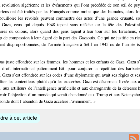
 révolution algérienne et les événements qui l’ont précédée de son œil de psy
riens ont été traités par les Français comme moins que des humains, alors lo
 bouilloire les révoltés peuvent commettre des actes d’une grande cruauté, s
à Gaza, ceux qui depuis 1948 tapent sans relâche sur la tête des Palestini
taires ou colons, alors quand des gens tapent à leur tour sur les Israéliens,
p de compassion à leur égard de la part des Gazaouis. Ce qui ne justifie en rien
ent disproportionnées, de l’armée française à Sétif en 1945 ou de l’armée i
pas juste effondrée sur les femmes, les hommes et les enfants de Gaza. Gaza s’
droit international patiemment bâti pour conjurer la répétition des barbar
 Gaza s’est effondrée sur les codes d’une diplomatie qui avait ses règles et ses
ifier les contentieux plutôt qu’à les exacerber. Gaza est désormais livrée aux 
, aux artilleurs de l’intelligence artificielle et aux charognards de la détress
evoir l’abjection d’un monde qui serait abandonné aux Trump et aux Netanyaho
onde dont l’abandon de Gaza accélère l’avènement. »
re à cet article