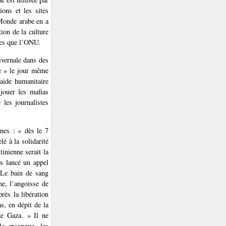
ions et les sites
 Monde arabe en a
ion de la culture
lles que l’ONU.
ivernale dans des
re » le jour même
’aide humanitaire
 jouer les mafias
 les journalistes
mes : « dès le 7
é à la solidarité
tinienne serait la
rs lancé un appel
« Le bain de sang
ne, l’angoisse de
rès la libération
, en dépit de la
 de Gaza. » Il ne
le exsangue, les