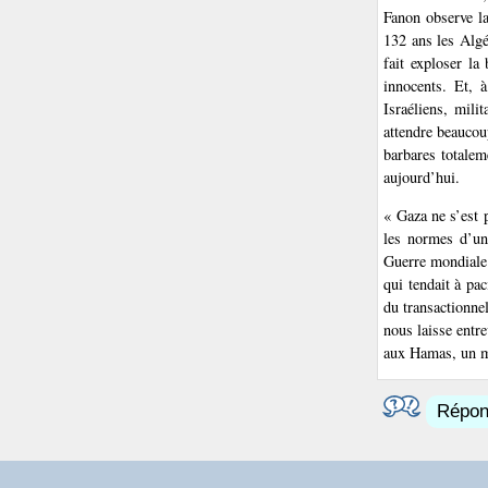
Fanon observe la
132 ans les Algé
fait exploser la
innocents. Et, 
Israéliens, mili
attendre beaucou
barbares totalem
aujourd’hui.
« Gaza ne s’est 
les normes d’un 
Guerre mondiale.
qui tendait à pac
du transactionnel
nous laisse entr
aux Hamas, un m
Répond