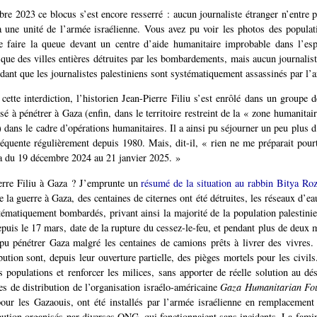
bre 2023 ce blocus s’est encore resserré : aucun journaliste étranger n’entre p
à une unité de l’armée israélienne. Vous avez pu voir les photos des popula
e faire la queue devant un centre d’aide humanitaire improbable dans l’es
i que des villes entières détruites par les bombardements, mais aucun journalist
ndant que les journalistes palestiniens sont systématiquement assassinés par l’a
cette interdiction, l’historien Jean-Pierre Filiu s’est enrôlé dans un groupe
isé à pénétrer à Gaza (enfin, dans le territoire restreint de la « zone humanitair
e) dans le cadre d’opérations humanitaires. Il a ainsi pu séjourner un peu plus 
 fréquente régulièrement depuis 1980. Mais, dit-il, « rien ne me préparait pourt
a du 19 décembre 2024 au 21 janvier 2025. »
erre Filiu à Gaza ? J’emprunte un
résumé de la situation au rabbin Bitya Ro
 la guerre à Gaza, des centaines de citernes ont été détruites, les réseaux d’ea
ématiquement bombardés, privant ainsi la majorité de la population palestini
epuis le 17 mars, date de la rupture du cessez-le-feu, et pendant plus de deux 
pu pénétrer Gaza malgré les centaines de camions prêts à livrer des vivres.
bution sont, depuis leur ouverture partielle, des pièges mortels pour les civils.
s populations et renforcer les milices, sans apporter de réelle solution au dé
es de distribution de l’organisation israélo-américaine
Gaza Humanitarian Fo
our les Gazaouis, ont été installés par l’armée israélienne en remplacemen
ibution organisés par diverses ONG, qui fonctionnaient sans incidents. La famine