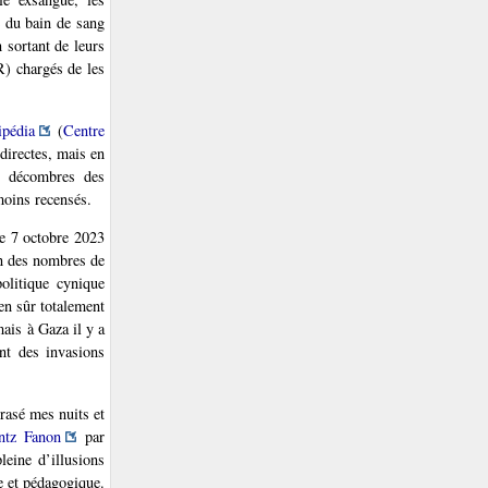
 du bain de sang
 sortant de leurs
R) chargés de les
pédia
(
Centre
ndirectes, mais en
es décombres des
moins recensés.
e 7 octobre 2023
on des nombres de
olitique cynique
ien sûr totalement
mais à Gaza il y a
nt des invasions
rasé mes nuits et
antz Fanon
par
eine d’illusions
e et pédagogique.