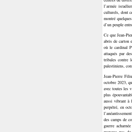
l’armée israélie
culturels, dont 
montré quelques 
d’un peuple entre
Ce que Jean-Pier
abris de carton 
où le cardinal P
attaqués par des
tribales contre 
palestiniens, con
Jean-Pierre Fil
octobre 2023, qu
avec toutes les v
plus épouvantabl
aussi vibrant à 
perpétré, en oct
l’anéantissement
des camps de co
guerre acharnée 
manque pas de s