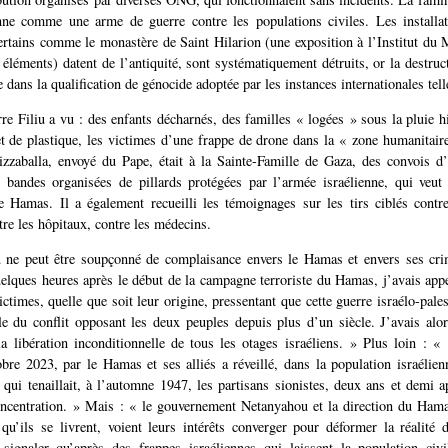
nne comme une arme de guerre contre les populations civiles. Les installat
certains comme le monastère de Saint Hilarion (une exposition à l’Institut du
éléments) datent de l’antiquité, sont systématiquement détruits, or la destruct
 dans la qualification de génocide adoptée par les instances internationales te
re Filiu a vu : des enfants décharnés, des familles « logées » sous la pluie h
et de plastique, les victimes d’une frappe de drone dans la « zone humanitai
izzaballa, envoyé du Pape, était à la Sainte-Famille de Gaza, des convois d
 bandes organisées de pillards protégées par l’armée israélienne, qui veut
le Hamas. Il a également recueilli les témoignages sur les tirs ciblés contre
tre les hôpitaux, contre les médecins.
iu ne peut être soupçonné de complaisance envers le Hamas et envers ses cri
elques heures après le début de la campagne terroriste du Hamas, j’avais appel
ictimes, quelle que soit leur origine, pressentant que cette guerre israélo-pales
e du conflit opposant les deux peuples depuis plus d’un siècle. J’avais alo
la libération inconditionnelle de tous les otages israéliens. » Plus loin : 
obre 2023, par le Hamas et ses alliés a réveillé, dans la population israélien
 qui tenaillait, à l’automne 1947, les partisans sionistes, deux ans et demi ap
ncentration. » Mais : « le gouvernement Netanyahou et la direction du Hamas
qu’ils se livrent, voient leurs intérêts converger pour déformer la réalité
ignaler qu’après des frappes israéliennes qui laissent la population civi