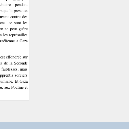
chiatre : pendant
rsque la pression
ouvent contre des
ens, ce sont les
 on ne peut guère
 les représailles
sraélienne à Gaza
est effondrée sur
ies de la Seconde
 faiblesses, mais
apprentis sorciers
e humaine. Et Gaza
u, aux Poutine et