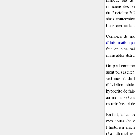
miliciens des b
du 7 octobre 202
abris souterrain
transférer en Isra
Combien de mor
d’information pa
fait on n’en sa
immeubles détrui
On peut compren
aient pu suscite
victimes et de 
d’éviction totale
hypocrite de fair
au moins 60 ans
meurtrières et d
En fait, la lect
mes jours (et c
l’historien amé
révolutionnaires