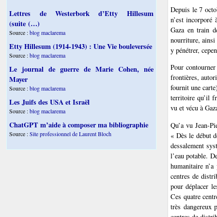
Depuis le 7 octo
Lettres de Westerbork d’Etty Hillesum
n’est incorporé 
(suite (…)
Gaza en train d
Source :
blog maclarema
nourriture, ains
Etty Hillesum (1914-1943) : Une Vie bouleversée
y pénétrer, cepe
Source :
blog maclarema
Pour contourner 
Le journal de guerre de Marie Cohen, née
frontières, autor
Mayer
fournit une cart
Source :
blog maclarema
territoire qu’il
Les Juifs des USA et Israël
vu et vécu à Gaz
Source :
blog maclarema
ChatGPT m’aide à composer ma bibliographie
Qu’a vu Jean-Pi
Source :
Site professionnel de Laurent Bloch
« Dès le début de
dessalement syst
l’eau potable. D
humanitaire n’a 
centres de distri
pour déplacer le
Ces quatre centr
très dangereux p
centres de distr