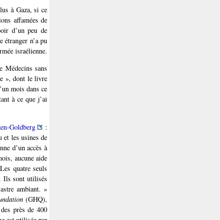
lus à Gaza, si ce
tions affamées de
poir d’un peu de
e étranger n’a pu
rmée israélienne.
 de Médecins sans
e », dont le livre
d’un mois dans ce
ant à ce que j’ai
zen-Goldberg
:
u et les usines de
enne d’un accès à
mois, aucune aide
 Les quatre seuls
 Ils sont utilisés
sastre ambiant. »
undation
(GHQ),
t des près de 400
 est utilisée par