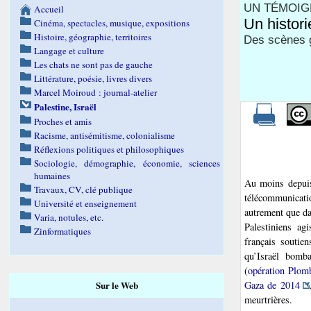
UN TÉMOIGN
Accueil
Un histor
Cinéma, spectacles, musique, expositions
Histoire, géographie, territoires
Des scènes g
Langage et culture
Les chats ne sont pas de gauche
Littérature, poésie, livres divers
Marcel Moiroud : journal-atelier
Palestine, Israël
Proches et amis
Racisme, antisémitisme, colonialisme
Réflexions politiques et philosophiques
Sociologie, démographie, économie, sciences
humaines
Au moins depuis 
Travaux, CV, clé publique
télécommunicatio
Université et enseignement
autrement que dan
Varia, notules, etc.
Palestiniens ag
Zinformatiques
français soutie
qu’Israël bomba
(
opération Plom
Sur le Web
Gaza de 2014
meurtrières.