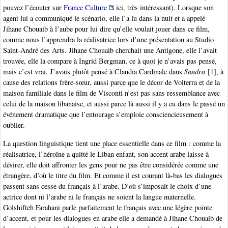
pouvez l’écouter sur
France Culture
ici, très intéressant). Lorsque son
agent lui a communiqué le scénario, elle l’a lu dans la nuit et a appelé
Jihane Chouaib à l’aube pour lui dire qu’elle voulait jouer dans ce film,
comme nous l’apprendra la réalisatrice lors d’une présentation au Studio
Saint-André des Arts. Jihane Chouaib cherchait une Antigone, elle l’avait
trouvée, elle la compare à Ingrid Bergman, ce à quoi je n’avais pas pensé,
mais c’est vrai. J’avais plutôt pensé à Claudia Cardinale dans
Sandra
[
1
]
, à
cause des relations frère-sœur, aussi parce que le décor de Volterra et de la
maison familiale dans le film de Visconti n’est pas sans ressemblance avec
celui de la maison libanaise, et aussi parce là aussi il y a eu dans le passé un
événement dramatique que l’entourage s’emploie consciencieusement à
oublier.
La question linguistique tient une place essentielle dans ce film : comme la
réalisatrice, l’héroïne a quitté le Liban enfant, son accent arabe laisse à
désirer, elle doit affronter les gens pour ne pas être considérée comme une
étrangère, d’où le titre du film. Et comme il est courant là-bas les dialogues
passent sans cesse du français à l’arabe. D’où s’imposait le choix d’une
actrice dont ni l’arabe ni le français ne soient la langue maternelle.
Golshifteh Farahani parle parfaitement le français avec une légère pointe
d’accent, et pour les dialogues en arabe elle a demandé à Jihane Chouaib de