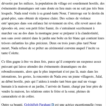
dévastée par les milices, la population du village est sourdement hostile, des
événements dramatiques ont sans doute eu lieu mais on ne sait pas très bien
lesquels. Nada rend visite à sa grand-tante Nour, l’interroge sur le destin du
grand-père, sans obtenir de réponse claire. Des scènes de violence
entr’aperçues dans son enfance lui reviennent en rêve, elle revoit aussi des
épisodes où, avec son petit frère Samir, ils s’entraînent secrètement à
marcher sac au dos dans la montagne pour se préparer à la clandestinité,
non sans avoir enterré dans le jardin une boîte en fer blanc qui contient leurs
trésors enfantins les plus précieux. Deux ou trois jours plus tard Nour
meurt, Nada refuse de se prêter au cérémonial convenu auquel l’incite sa
tante Colette.
Ce film gagne à être vu deux fois, parce qu’il comporte un suspense assez
puissant qui laisse attendre des événements dramatiques ou des
rebondissements, alors que le plus important n’est pas là, mais dans les
intonations, les gestes, la rencontre de Nada avec un jeune villageois, Jalal,
au début hostile, puis qui l’aidera à rendre tant bien que mal un visage
humain à la maison et au jardin, l’arrivée de Samir, chargé par leur père de
vendre la maison, les relations entre le frère et la sœur, pleines de
camaraderie et de colère.
Outre sa beauté,
Golshifteh Farahani
est une actrice exceptionnelle (vous