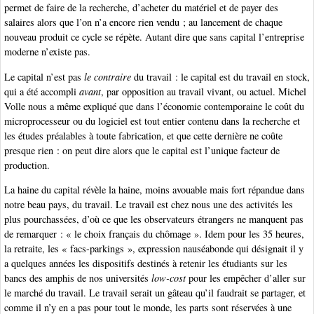
permet de faire de la recherche, d’acheter du matériel et de payer des
salaires alors que l’on n’a encore rien vendu ; au lancement de chaque
nouveau produit ce cycle se répète. Autant dire que sans capital l’entreprise
moderne n’existe pas.
Le capital n’est pas
le contraire
du travail : le capital est du travail en stock,
qui a été accompli
avant
, par opposition au travail vivant, ou actuel. Michel
Volle nous a même expliqué que dans l’économie contemporaine le coût du
microprocesseur ou du logiciel est tout entier contenu dans la recherche et
les études préalables à toute fabrication, et que cette dernière ne coûte
presque rien : on peut dire alors que le capital est l’unique facteur de
production.
La haine du capital révèle la haine, moins avouable mais fort répandue dans
notre beau pays, du travail. Le travail est chez nous une des activités les
plus pourchassées, d’où ce que les observateurs étrangers ne manquent pas
de remarquer : « le choix français du chômage ». Idem pour les 35 heures,
la retraite, les « facs-parkings », expression nauséabonde qui désignait il y
a quelques années les dispositifs destinés à retenir les étudiants sur les
bancs des amphis de nos universités
low-cost
pour les empêcher d’aller sur
le marché du travail. Le travail serait un gâteau qu’il faudrait se partager, et
comme il n’y en a pas pour tout le monde, les parts sont réservées à une