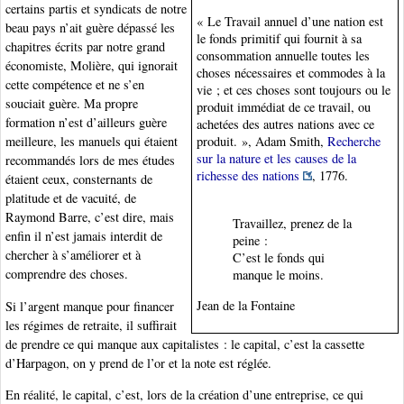
certains partis et syndicats de notre
« Le Travail annuel d’une nation est
beau pays n’ait guère dépassé les
le fonds primitif qui fournit à sa
chapitres écrits par notre grand
consommation annuelle toutes les
économiste, Molière, qui ignorait
choses nécessaires et commodes à la
cette compétence et ne s’en
vie ; et ces choses sont toujours ou le
souciait guère. Ma propre
produit immédiat de ce travail, ou
formation n’est d’ailleurs guère
achetées des autres nations avec ce
meilleure, les manuels qui étaient
produit. », Adam Smith,
Recherche
sur la nature et les causes de la
recommandés lors de mes études
richesse des nations
, 1776.
étaient ceux, consternants de
platitude et de vacuité, de
Raymond Barre, c’est dire, mais
Travaillez, prenez de la
enfin il n’est jamais interdit de
peine :
chercher à s’améliorer et à
C’est le fonds qui
comprendre des choses.
manque le moins.
Jean de la Fontaine
Si l’argent manque pour financer
les régimes de retraite, il suffirait
de prendre ce qui manque aux capitalistes : le capital, c’est la cassette
d’Harpagon, on y prend de l’or et la note est réglée.
En réalité, le capital, c’est, lors de la création d’une entreprise, ce qui