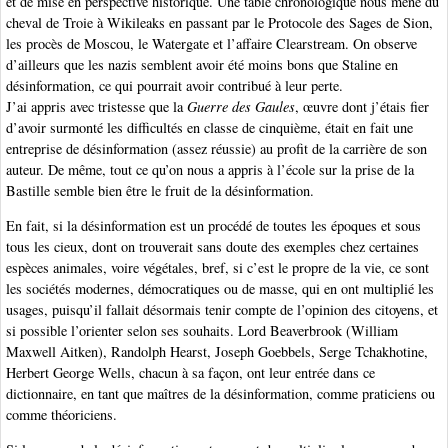
et de mise en perspective historique. Une table chronologique nous mène du
cheval de Troie à Wikileaks en passant par le Protocole des Sages de Sion,
les procès de Moscou, le Watergate et l’affaire Clearstream. On observe
d’ailleurs que les nazis semblent avoir été moins bons que Staline en
désinformation, ce qui pourrait avoir contribué à leur perte.
J’ai appris avec tristesse que la
Guerre des Gaules
, œuvre dont j’étais fier
d’avoir surmonté les difficultés en classe de cinquième, était en fait une
entreprise de désinformation (assez réussie) au profit de la carrière de son
auteur. De même, tout ce qu’on nous a appris à l’école sur la prise de la
Bastille semble bien être le fruit de la désinformation.
En fait, si la désinformation est un procédé de toutes les époques et sous
tous les cieux, dont on trouverait sans doute des exemples chez certaines
espèces animales, voire végétales, bref, si c’est le propre de la vie, ce sont
les sociétés modernes, démocratiques ou de masse, qui en ont multiplié les
usages, puisqu’il fallait désormais tenir compte de l’opinion des citoyens, et
si possible l’orienter selon ses souhaits. Lord Beaverbrook (William
Maxwell Aitken), Randolph Hearst, Joseph Goebbels, Serge Tchakhotine,
Herbert George Wells, chacun à sa façon, ont leur entrée dans ce
dictionnaire, en tant que maîtres de la désinformation, comme praticiens ou
comme théoriciens.