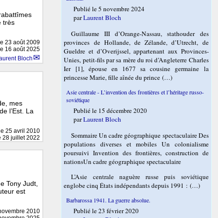
Publié le 5 novembre 2024
rabattîmes
par
Laurent Bloch
 très
Guillaume III d’Orange-Nassau, stathouder des
provinces de Hollande, de Zélande, d’Utrecht, de
le
23 août 2009
le 16 août 2025
Gueldre et d’Overijssel, appartenant aux Provinces-
aurent Bloch
Unies, petit-fils par sa mère du roi d’Angleterre Charles
Ier [1], épouse en 1677 sa cousine germaine la
princesse Marie, fille aînée du prince (…)
Asie centrale - L’invention des frontières et l’héritage russo-
soviétique
de, mes
Publié le 15 décembre 2020
e l’Est. La
par
Laurent Bloch
 le
25 avril 2010
Sommaire Un cadre géographique spectaculaire Des
 28 juillet 2022
populations diverses et mobiles Un colonialisme
poursuivi Invention des frontières, construction de
nationsUn cadre géographique spectaculaire
L’Asie centrale naguère russe puis soviétique
de Tony Judt,
englobe cinq États indépendants depuis 1991 : (…)
uteur est
Barbarossa 1941. La guerre absolue.
Publié le 23 février 2020
novembre 2010
1 novembre 2025