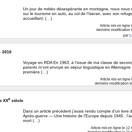
Un jour de météo désespérante en montagne, nous nous 
sur le tourisme en auto, au col de l’Iseran, avec son refuge
accueillant, (…)
Article mis en ligne 
dernière modification 
par
L
- 2010
Voyage en RDA En 1963, à l’issue de ma classe de secon
parents m’ont envoyé en séjour linguistique en Allemagne d
première (…)
Article mis en ligne
dernière modification le
e
le XX
siècle
Dans un article précédent j’avais rendu compte d’un livre 
Après-guerre — Une histoire de l’Europe depuis 1945 ; l’a
mort (…)
Article mis en ligne le
12 
dernière modification le 1