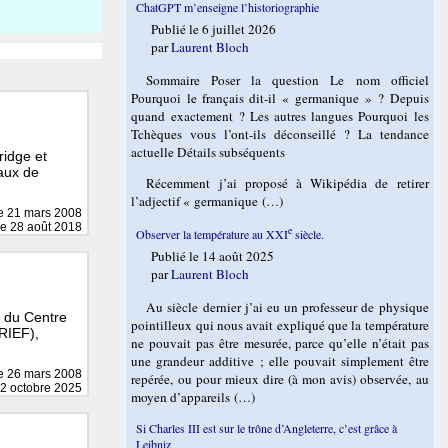
ChatGPT m’enseigne l’historiographie
Publié le 6 juillet 2026
par
Laurent Bloch
Sommaire Poser la question Le nom officiel
Pourquoi le français dit-il « germanique » ? Depuis
quand exactement ? Les autres langues Pourquoi les
Tchèques vous l’ont-ils déconseillé ? La tendance
actuelle Détails subséquents
ridge et
vaux de
Récemment j’ai proposé à Wikipédia de retirer
l’adjectif « germanique (…)
le
21 mars 2008
le 28 août 2018
e
Observer la température au XXI
siècle.
Publié le 14 août 2025
par
Laurent Bloch
Au siècle dernier j’ai eu un professeur de physique
e du Centre
pointilleux qui nous avait expliqué que la température
CRIEF),
ne pouvait pas être mesurée, parce qu’elle n’était pas
une grandeur additive ; elle pouvait simplement être
le
26 mars 2008
repérée, ou pour mieux dire (à mon avis) observée, au
12 octobre 2025
moyen d’appareils (…)
Si Charles III est sur le trône d’Angleterre, c’est grâce à
Leibniz