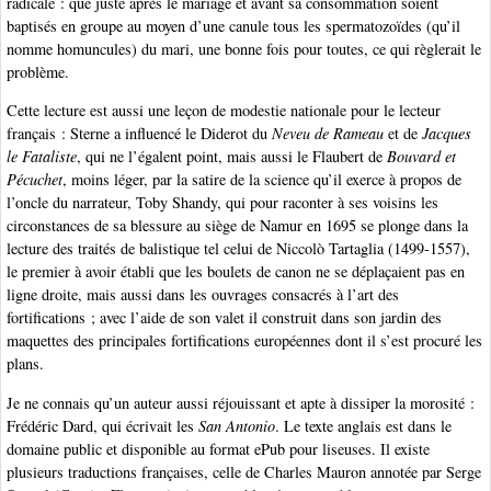
radicale : que juste après le mariage et avant sa consommation soient
baptisés en groupe au moyen d’une canule tous les spermatozoïdes (qu’il
nomme homuncules) du mari, une bonne fois pour toutes, ce qui règlerait le
problème.
Cette lecture est aussi une leçon de modestie nationale pour le lecteur
français : Sterne a influencé le Diderot du
Neveu de Rameau
et de
Jacques
le Fataliste
, qui ne l’égalent point, mais aussi le Flaubert de
Bouvard et
Pécuchet
, moins léger, par la satire de la science qu’il exerce à propos de
l’oncle du narrateur, Toby Shandy, qui pour raconter à ses voisins les
circonstances de sa blessure au siège de Namur en 1695 se plonge dans la
lecture des traités de balistique tel celui de Niccolò Tartaglia (1499-1557),
le premier à avoir établi que les boulets de canon ne se déplaçaient pas en
ligne droite, mais aussi dans les ouvrages consacrés à l’art des
fortifications ; avec l’aide de son valet il construit dans son jardin des
maquettes des principales fortifications européennes dont il s’est procuré les
plans.
Je ne connais qu’un auteur aussi réjouissant et apte à dissiper la morosité :
Frédéric Dard, qui écrivait les
San Antonio
. Le texte anglais est dans le
domaine public et disponible au format ePub pour liseuses. Il existe
plusieurs traductions françaises, celle de Charles Mauron annotée par Serge