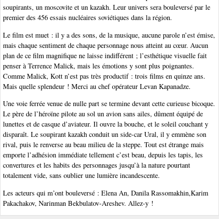
soupirants, un moscovite et un kazakh. Leur univers sera bouleversé par le
premier des 456 essais nucléaires soviétiques dans la région.
Le film est muet : il y a des sons, de la musique, aucune parole n’est émise,
mais chaque sentiment de chaque personnage nous atteint au cœur. Aucun
plan de ce film magnifique ne laisse indifférent ; l’esthétique visuelle fait
penser à Terrence Malick, mais les émotions y sont plus poignantes.
Comme Malick, Kott n’est pas très productif : trois films en quinze ans.
Mais quelle splendeur ! Merci au chef opérateur Levan Kapanadze.
Une voie ferrée venue de nulle part se termine devant cette curieuse bicoque.
Le père de l’héroïne pilote au sol un avion sans ailes, dûment équipé de
lunettes et de casque d’aviateur. Il ouvre la bouche, et le soleil couchant y
disparaît. Le soupirant kazakh conduit un side-car Ural, il y emmène son
rival, puis le renverse au beau milieu de la steppe. Tout est étrange mais
emporte l’adhésion immédiate tellement c’est beau, depuis les tapis, les
convertures et les habits des personnages jusqu’à la nature pourtant
totalement vide, sans oublier une lumière incandescente.
Les acteurs qui m’ont bouleversé : Elena An, Danila Rassomakhin,Karim
Pakachakov, Narinman Bekbulatov-Areshev. Allez-y !