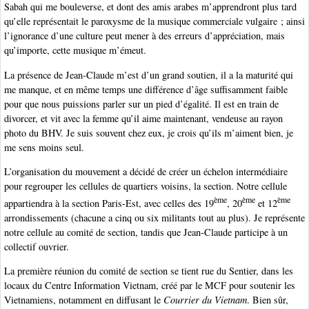
Sabah qui me bouleverse, et dont des amis arabes m’apprendront plus tard
qu’elle représentait le paroxysme de la musique commerciale vulgaire ; ainsi
l’ignorance d’une culture peut mener à des erreurs d’appréciation, mais
qu’importe, cette musique m’émeut.
La présence de Jean-Claude m’est d’un grand soutien, il a la maturité qui
me manque, et en même temps une différence d’âge suffisamment faible
pour que nous puissions parler sur un pied d’égalité. Il est en train de
divorcer, et vit avec la femme qu’il aime maintenant, vendeuse au rayon
photo du BHV. Je suis souvent chez eux, je crois qu’ils m’aiment bien, je
me sens moins seul.
L’organisation du mouvement a décidé de créer un échelon intermédiaire
pour regrouper les cellules de quartiers voisins, la section. Notre cellule
ème
ème
ème
appartiendra à la section Paris-Est, avec celles des 19
, 20
et 12
arrondissements (chacune a cinq ou six militants tout au plus). Je représente
notre cellule au comité de section, tandis que Jean-Claude participe à un
collectif ouvrier.
La première réunion du comité de section se tient rue du Sentier, dans les
locaux du Centre Information Vietnam, créé par le MCF pour soutenir les
Vietnamiens, notamment en diffusant le
Courrier du Vietnam
. Bien sûr,