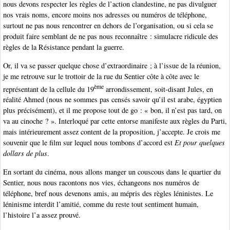
nous devons respecter les règles de l’action clandestine, ne pas divulguer
nos vrais noms, encore moins nos adresses ou numéros de téléphone,
surtout ne pas nous rencontrer en dehors de l’organisation, ou si cela se
produit faire semblant de ne pas nous reconnaître : simulacre ridicule des
règles de la Résistance pendant la guerre.
Or, il va se passer quelque chose d’extraordinaire ; à l’issue de la réunion,
je me retrouve sur le trottoir de la rue du Sentier côte à côte avec le
ème
représentant de la cellule du 19
arrondissement, soit-disant Jules, en
réalité Ahmed (nous ne sommes pas censés savoir qu’il est arabe, égyptien
plus précisément), et il me propose tout de go : « bon, il n’est pas tard, on
va au cinoche ? ». Interloqué par cette entorse manifeste aux règles du Parti,
mais intérieurement assez content de la proposition, j’accepte. Je crois me
souvenir que le film sur lequel nous tombons d’accord est
Et pour quelques
dollars de plus
.
En sortant du cinéma, nous allons manger un couscous dans le quartier du
Sentier, nous nous racontons nos vies, échangeons nos numéros de
téléphone, bref nous devenons amis, au mépris des règles léninistes. Le
léninisme interdit l’amitié, comme du reste tout sentiment humain,
l’histoire l’a assez prouvé.