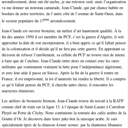
arrondissement, deux ont été exclus, je me retrouve seul, mais l’organisation
va me donner un nouveau camarade, Jean-Claude, qui par chance habite en
bordure de notre territoire, de l’autre côté de l’avenue de Saint-Ouen, dans
ème
le secteur populaire du 17
arrondissement.
Jean-Claude est ouvrier bronzier, un métier d’art hautement qualifié. À la
fin des années 1950 il est membre du PCF, c’est la guerre d’Algérie, il voit
approcher la date de son incorporation, il a bien appris ce qu’il fallait penser
de la colonisation et il décide qu’il ne fera pas cette guerre. En apprenant sa
décision de refuser l’enrôlement, sa cellule du PCF ne trouve rien de mieux
à faire que de l’exclure. Jean-Claude entre alors en contact avec les rares
militants qui soutiennent vraiment la lutte pour l’indépendance algérienne,
et avec leur aide il passe en Suisse. Après la fin de la guerre il rentre en
France, il est emprisonné, la loi d’amnistie lui rendra la liberté. Il a compris
ce qu’il fallait penser du PCF, il cherche autre chose, il rencontre les
marxistes-léninistes.
Les ateliers de bronzerie ferment, Jean-Claude trouve du travail à la RATP
comme chef de train sur la ligne 13, à l’époque de Saint-Lazare à Carrefour
Pleyel ou Porte de Clichy. Nous continuons la tournée des cafés arabes de la
Goutte d’Or. Je découvre dans leurs juke-box la musique arabe. Je suis
spécialement épris de la chanson
Asmar asmar
, par la chanteuse libanaise