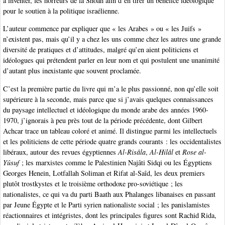
à inventer, les horreurs de la Shoah afin d’en tirer un bénéfice idéologique
pour le soutien à la politique israélienne.
L’auteur commence par expliquer que « les Arabes » ou « les Juifs »
n’existent pas, mais qu’il y a chez les uns comme chez les autres une grande
diversité de pratiques et d’attitudes, malgré qu’en aient politiciens et
idéologues qui prétendent parler en leur nom et qui postulent une unanimité
d’autant plus inexistante que souvent proclamée.
C’est la première partie du livre qui m’a le plus passionné, non qu’elle soit
supérieure à la seconde, mais parce que si j’avais quelques connaissances
du paysage intellectuel et idéologique du monde arabe des années 1960-
1970, j’ignorais à peu près tout de la période précédente, dont Gilbert
Achcar trace un tableau coloré et animé. Il distingue parmi les intellectuels
et les politiciens de cette période quatre grands courants : les occidentalistes
libéraux, autour des revues égyptiennes
Al-Risâla
,
Al-Hilâl
et
Rose al-
Yûsuf
; les marxistes comme le Palestinien Najâti Sidqi ou les Égyptiens
Georges Henein, Lotfallah Soliman et Rifat al-Saîd, les deux premiers
plutôt trostkystes et le troisième orthodoxe pro-soviétique ; les
nationalistes, ce qui va du parti Baath aux Phalanges libanaises en passant
par Jeune Égypte et le Parti syrien nationaliste social ; les panislamistes
réactionnaires et intégristes, dont les principales figures sont Rachid Rida,