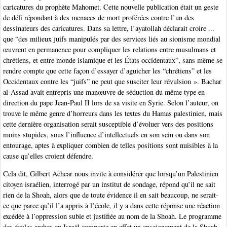
caricatures du prophète Mahomet. Cette nouvelle publication était un geste
de défi répondant à des menaces de mort proférées contre l’un des
dessinateurs des caricatures. Dans sa lettre, l’ayatollah déclarait croire ...
que “des milieux juifs manipulés par des services liés au sionisme mondial
œuvrent en permanence pour compliquer les relations entre musulmans et
chrétiens, et entre monde islamique et les États occidentaux”, sans même se
rendre compte que cette façon d’essayer d’aguicher les “chrétiens” et les
Occidentaux contre les “juifs” ne peut que susciter leur révulsion ». Bachar
al-Assad avait entrepris une manœuvre de séduction du même type en
direction du pape Jean-Paul II lors de sa visite en Syrie. Selon l’auteur, on
trouve le même genre d’horreurs dans les textes du Hamas palestinien, mais
cette dernière organisation serait susceptible d’évoluer vers des positions
moins stupides, sous l’influence d’intellectuels en son sein ou dans son
entourage, aptes à expliquer combien de telles positions sont nuisibles à la
cause qu’elles croient défendre.
Cela dit, Gilbert Achcar nous invite à considérer que lorsqu’un Palestinien
citoyen israélien, interrogé par un institut de sondage, répond qu’il ne sait
rien de la Shoah, alors que de toute évidence il en sait beaucoup, ne serait-
ce que parce qu’il l’a appris à l’école, il y a dans cette réponse une réaction
excédée à l’oppression subie et justifiée au nom de la Shoah. Le programme
des écoles arabes en Israël comporte en effet un enseignement de la Shoah.