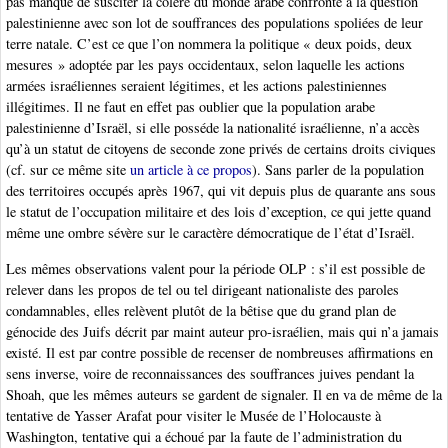
pas manqué de susciter la colère du monde arabe confronté à la question
palestinienne avec son lot de souffrances des populations spoliées de leur
terre natale. C’est ce que l’on nommera la politique « deux poids, deux
mesures » adoptée par les pays occidentaux, selon laquelle les actions
armées israéliennes seraient légitimes, et les actions palestiniennes
illégitimes. Il ne faut en effet pas oublier que la population arabe
palestinienne d’Israël, si elle posséde la nationalité israélienne, n’a accès
qu’à un statut de citoyens de seconde zone privés de certains droits civiques
(cf. sur ce même site
un article à ce propos
). Sans parler de la population
des territoires occupés après 1967, qui vit depuis plus de quarante ans sous
le statut de l’occupation militaire et des lois d’exception, ce qui jette quand
même une ombre sévère sur le caractère démocratique de l’état d’Israël.
Les mêmes observations valent pour la période OLP : s’il est possible de
relever dans les propos de tel ou tel dirigeant nationaliste des paroles
condamnables, elles relèvent plutôt de la bêtise que du grand plan de
génocide des Juifs décrit par maint auteur pro-israélien, mais qui n’a jamais
existé. Il est par contre possible de recenser de nombreuses affirmations en
sens inverse, voire de reconnaissances des souffrances juives pendant la
Shoah, que les mêmes auteurs se gardent de signaler. Il en va de même de la
tentative de Yasser Arafat pour visiter le Musée de l’Holocauste à
Washington, tentative qui a échoué par la faute de l’administration du