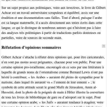
Sur un sujet propice aux polémiques, voire aux invectives, le livre de Gilbert
Achcar est un travail universitaire scrupuleux et équilibré, assis sur une
érudition et une documentation sans failles. Tout d’abord, puisque l’arabe
est sa langue maternelle, il a accès directement aux textes écrits dans cette
langue, ce qui le distingue de nombreux auteurs qui n’hésitent pas à faire
des analyses très polémiques à partir de traductions parfois douteuses ou
partielles, voire de sources de seconde main.
Réfutation d’opinions sommaires
Gilbert Achcar s’attache à réfuter deux opinions qui, pour être caricaturales,
n’en sont pas moins assez prégnantes, chacune pour son public. Pour une
certaine opinion pro-israélienne, encouragée en ce sens par une littérature à
laquelle de grands noms de l’orientalisme comme Bernard Lewis n’ont pas
hésité à contribuer, « les Arabes » auraient été pleins de sympathie pour le
nazisme, dans lequel ils auraient vu « l’ennemi de leur ennemi » ; le
symbole de cette attitude serait le grand Mufti de Jérusalem, Amin al-
Husseini, dont la photo de la poignée de main à Hitler illustre la couverture
de tous les livres de bibliothèque de gare ou d’aéroport sur le sujet. Pour
une certaine opinion arabe, « les Juifs » auraient tendance à exagérer, voire