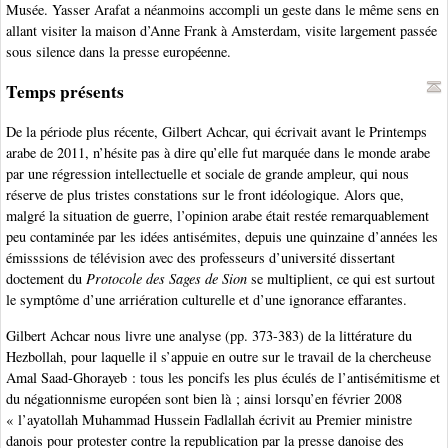
Musée. Yasser Arafat a néanmoins accompli un geste dans le même sens en
allant visiter la maison d’Anne Frank à Amsterdam, visite largement passée
sous silence dans la presse européenne.
Temps présents
De la période plus récente, Gilbert Achcar, qui écrivait avant le Printemps
arabe de 2011, n’hésite pas à dire qu’elle fut marquée dans le monde arabe
par une régression intellectuelle et sociale de grande ampleur, qui nous
réserve de plus tristes constations sur le front idéologique. Alors que,
malgré la situation de guerre, l’opinion arabe était restée remarquablement
peu contaminée par les idées antisémites, depuis une quinzaine d’années les
émisssions de télévision avec des professeurs d’université dissertant
doctement du
Protocole des Sages de Sion
se multiplient, ce qui est surtout
le symptôme d’une arriération culturelle et d’une ignorance effarantes.
Gilbert Achcar nous livre une analyse (pp. 373-383) de la littérature du
Hezbollah, pour laquelle il s’appuie en outre sur le travail de la chercheuse
Amal Saad-Ghorayeb : tous les poncifs les plus éculés de l’antisémitisme et
du négationnisme européen sont bien là ; ainsi lorsqu’en février 2008
« l’ayatollah Muhammad Hussein Fadlallah écrivit au Premier ministre
danois pour protester contre la republication par la presse danoise des