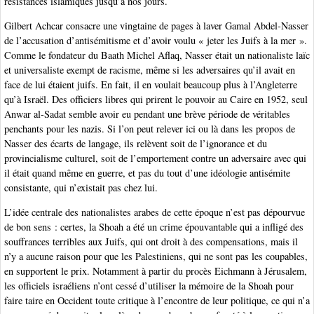
résistances islamiques jusqu’à nos jours.
Gilbert Achcar consacre une vingtaine de pages à laver Gamal Abdel-Nasser
de l’accusation d’antisémitisme et d’avoir voulu « jeter les Juifs à la mer ».
Comme le fondateur du Baath Michel Aflaq, Nasser était un nationaliste laïc
et universaliste exempt de racisme, même si les adversaires qu’il avait en
face de lui étaient juifs. En fait, il en voulait beaucoup plus à l’Angleterre
qu’à Israël. Des officiers libres qui prirent le pouvoir au Caire en 1952, seul
Anwar al-Sadat semble avoir eu pendant une brève période de véritables
penchants pour les nazis. Si l’on peut relever ici ou là dans les propos de
Nasser des écarts de langage, ils relèvent soit de l’ignorance et du
provincialisme culturel, soit de l’emportement contre un adversaire avec qui
il était quand même en guerre, et pas du tout d’une idéologie antisémite
consistante, qui n’existait pas chez lui.
L’idée centrale des nationalistes arabes de cette époque n’est pas dépourvue
de bon sens : certes, la Shoah a été un crime épouvantable qui a infligé des
souffrances terribles aux Juifs, qui ont droit à des compensations, mais il
n’y a aucune raison pour que les Palestiniens, qui ne sont pas les coupables,
en supportent le prix. Notamment à partir du procès Eichmann à Jérusalem,
les officiels israéliens n’ont cessé d’utiliser la mémoire de la Shoah pour
faire taire en Occident toute critique à l’encontre de leur politique, ce qui n’a