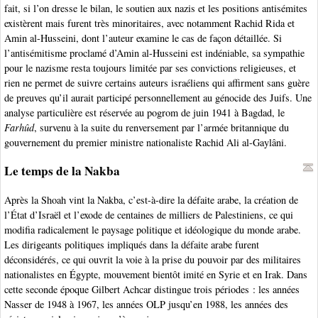
fait, si l’on dresse le bilan, le soutien aux nazis et les positions antisémites
existèrent mais furent très minoritaires, avec notamment Rachid Rida et
Amin al-Husseini, dont l’auteur examine le cas de façon détaillée. Si
l’antisémitisme proclamé d’Amin al-Husseini est indéniable, sa sympathie
pour le nazisme resta toujours limitée par ses convictions religieuses, et
rien ne permet de suivre certains auteurs israéliens qui affirment sans guère
de preuves qu’il aurait participé personnellement au génocide des Juifs. Une
analyse particulière est réservée au pogrom de juin 1941 à Bagdad, le
Farhûd
, survenu à la suite du renversement par l’armée britannique du
gouvernement du premier ministre nationaliste Rachid Ali al-Gaylâni.
Le temps de la Nakba
Après la Shoah vint la Nakba, c’est-à-dire la défaite arabe, la création de
l’État d’Israël et l’exode de centaines de milliers de Palestiniens, ce qui
modifia radicalement le paysage politique et idéologique du monde arabe.
Les dirigeants politiques impliqués dans la défaite arabe furent
déconsidérés, ce qui ouvrit la voie à la prise du pouvoir par des militaires
nationalistes en Égypte, mouvement bientôt imité en Syrie et en Irak. Dans
cette seconde époque Gilbert Achcar distingue trois périodes : les années
Nasser de 1948 à 1967, les années OLP jusqu’en 1988, les années des