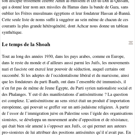
son disciple tristement célèbre Amin al-Husseini et Izz-ul-Dîn al-Qassâm,
qui a donné leur nom aux missiles du Hamas dans la bande de Gaza, sans
oublier les Frères musulmans égyptiens et leur fondateur Hassan al-Bannâ.
Cette seule liste de noms suffit à suggérer au sein même de chacun de ces
courants la plus grande hétérogénéité, dont Achcar nous donne un tableau
synthétique.
Le temps de la Shoah
Tout au long des années 1930, dans les pays arabes, comme en Europe,
dans le reste du monde et d’ailleurs aussi parmi les Juifs, les mouvements
nazi et fasciste ont exercé leur pouvoir de séduction, auquel certains ont
succombé. Si les adeptes de l’occidentalisme libéral et du marxisme, ainsi
que les fondateurs du parti Baath, ont dans l’ensemble été immunisés, il
n’en fut pas de même de Jeune Égypte, du Parti syrien nationaliste social et
des Phalanges. Y eut-il des manifestations d’antisémitisme ? La question
est complexe. L’antisémitisme au sens strict était un produit d’importation
européenne, qui pouvait se greffer sur un anti-judaïsme religieux. À partir
de l’essor de l’immigration juive en Palestine sous l’égide des organisations
sionistes, se développa un mouvement arabe d’opposition et de résistance,
qui était bien sûr amené à s’opposer aux Juifs, ce qui permet aux auteurs
pro-sionistes de lui attribuer des positions antisémites qu’il n’avait pas. En