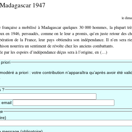
- Madagascar 1947
le dima
 française a mobilisé à Madagascar quelques 30 000 hommes, la plupart trè
eux en 1946, persuadés, comme on le leur a promis, qu’en juste retour des ch
ibération de la France, leur pays obtiendra son indépendance. Il n’en sera r
ahison nourrira un sentiment de révolte chez les anciens combattants.
rée par les espoirs d’indépendance déçus sera à l’origine, en (…)
priori
odéré a priori : votre contribution n’apparaîtra qu’après avoir été vali
.
s ?
 email
ge
ire)
e message (obligatoire)