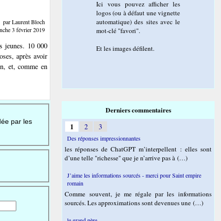
Ici vous pouvez afficher les
logos (ou à défaut une vignette
automatique) des sites avec le
par Laurent Bloch
nche 3 février 2019
mot-clé "favori".
s jeunes. 10 000
Et les images défilent.
oses, après avoir
ien, et, comme en
Derniers commentaires
dée par les
1
2
3
Des réponses impressionnantes
les réponses de ChatGPT m’interpellent : elles sont
d’une telle "richesse" que je n’arrive pas à (…)
J’aime les informations sourcés - merci pour Saint empire
romain
Comme souvent, je me régale par les informations
sourcés. Les approximations sont devenues une (…)
le grand père