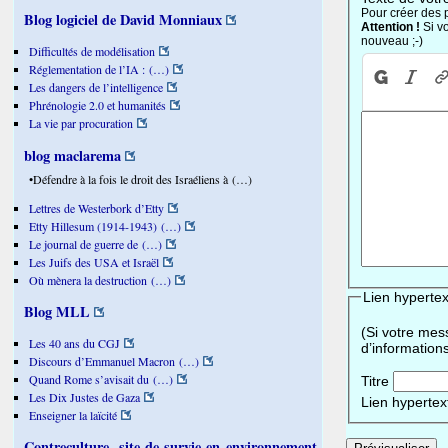
Pour créer des 
Blog logiciel de David Monniaux
Attention !
Si v
nouveau ;-)
Difficultés de modélisation
Réglementation de l’IA : (…)
Les dangers de l’intelligence
Phrénologie 2.0 et humanités
La vie par procuration
blog maclarema
•Défendre à la fois le droit des Israéliens à (…)
Lettres de Westerbork d’Etty
Etty Hillesum (1914-1943) (…)
Le journal de guerre de (…)
Les Juifs des USA et Israël
Où mènera la destruction (…)
Lien hypertex
Blog MLL
(Si votre mes
Les 40 ans du CGJ
d’informations
Discours d’Emmanuel Macron (…)
Quand Rome s’avisait du (…)
Titre
Les Dix Justes de Gaza
Lien hypertex
Enseigner la laïcité
Contreculture, site de survie en environnement