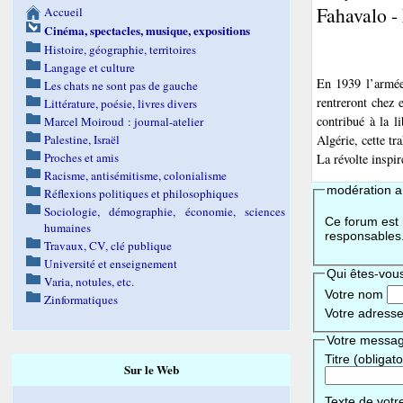
Fahavalo 
Accueil
Cinéma, spectacles, musique, expositions
Histoire, géographie, territoires
Langage et culture
En 1939 l’armée
Les chats ne sont pas de gauche
rentreront chez 
Littérature, poésie, livres divers
contribué à la l
Marcel Moiroud : journal-atelier
Palestine, Israël
Algérie, cette tr
Proches et amis
La révolte inspi
Racisme, antisémitisme, colonialisme
modération a 
Réflexions politiques et philosophiques
Sociologie, démographie, économie, sciences
Ce forum est m
humaines
responsables
Travaux, CV, clé publique
Université et enseignement
Qui êtes-vou
Varia, notules, etc.
Votre nom
Zinformatiques
Votre adresse
Votre messa
Titre (obligato
Sur le Web
Texte de votr