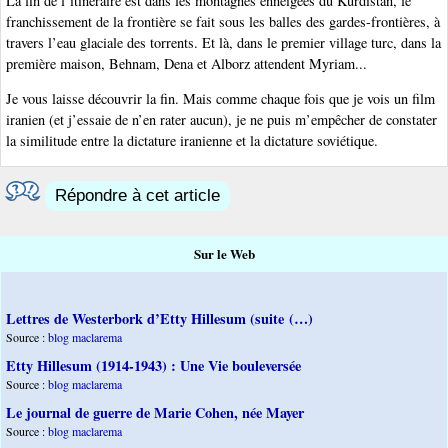
La fin de l’itinéraire est dans les montagnes enneigées du Kurdistan, le
franchissement de la frontière se fait sous les balles des gardes-frontières, à
travers l’eau glaciale des torrents. Et là, dans le premier village turc, dans la
première maison, Behnam, Dena et Alborz attendent Myriam...
Je vous laisse découvrir la fin. Mais comme chaque fois que je vois un film
iranien (et j’essaie de n’en rater aucun), je ne puis m’empêcher de constater
la similitude entre la dictature iranienne et la dictature soviétique.
Répondre à cet article
Sur le Web
Lettres de Westerbork d’Etty Hillesum (suite (…)
Source :
blog maclarema
Etty Hillesum (1914-1943) : Une Vie bouleversée
Source :
blog maclarema
Le journal de guerre de Marie Cohen, née Mayer
Source :
blog maclarema