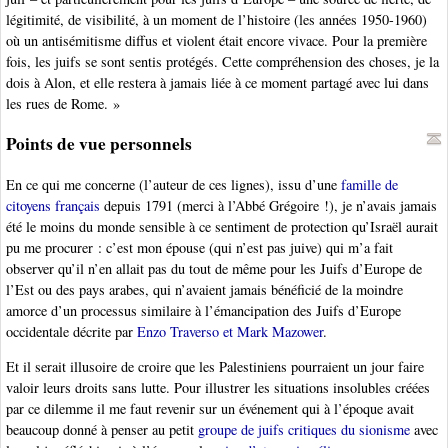
légitimité, de visibilité, à un moment de l’histoire (les années 1950-1960)
où un antisémitisme diffus et violent était encore vivace. Pour la première
fois, les juifs se sont sentis protégés. Cette compréhension des choses, je la
dois à Alon, et elle restera à jamais liée à ce moment partagé avec lui dans
les rues de Rome. »
Points de vue personnels
En ce qui me concerne (l’auteur de ces lignes), issu d’une
famille de
citoyens français
depuis 1791 (merci à l’Abbé Grégoire !), je n’avais jamais
été le moins du monde sensible à ce sentiment de protection qu’Israël aurait
pu me procurer : c’est mon épouse (qui n’est pas juive) qui m’a fait
observer qu’il n’en allait pas du tout de même pour les Juifs d’Europe de
l’Est ou des pays arabes, qui n’avaient jamais bénéficié de la moindre
amorce d’un processus similaire à l’émancipation des Juifs d’Europe
occidentale décrite par
Enzo Traverso et Mark Mazower
.
Et il serait illusoire de croire que les Palestiniens pourraient un jour faire
valoir leurs droits sans lutte. Pour illustrer les situations insolubles créées
par ce dilemme il me faut revenir sur un événement qui à l’époque avait
beaucoup donné à penser au petit
groupe de juifs critiques du sionisme
avec