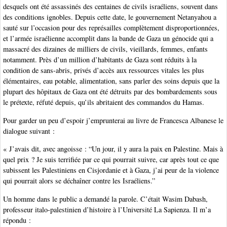
desquels ont été assassinés des centaines de civils israéliens, souvent dans
des conditions ignobles. Depuis cette date, le gouvernement Netanyahou a
sauté sur l’occasion pour des représailles complètement disproportionnées,
et l’armée israélienne accomplit dans la bande de Gaza un génocide qui a
massacré des dizaines de milliers de civils, vieillards, femmes, enfants
notamment. Près d’un million d’habitants de Gaza sont réduits à la
condition de sans-abris, privés d’accès aux ressources vitales les plus
élémentaires, eau potable, alimentation, sans parler des soins depuis que la
plupart des hôpitaux de Gaza ont été détruits par des bombardements sous
le prétexte, réfuté depuis, qu’ils abritaient des commandos du Hamas.
Pour garder un peu d’espoir j’emprunterai au livre de Francesca Albanese le
dialogue suivant :
« J’avais dit, avec angoisse : “Un jour, il y aura la paix en Palestine. Mais à
quel prix ? Je suis terrifiée par ce qui pourrait suivre, car après tout ce que
subissent les Palestiniens en Cisjordanie et à Gaza, j’ai peur de la violence
qui pourrait alors se déchaîner contre les Israéliens.”
Un homme dans le public a demandé la parole. C’était Wasim Dabash,
professeur italo-palestinien d’histoire à l’Université La Sapienza. Il m’a
répondu :