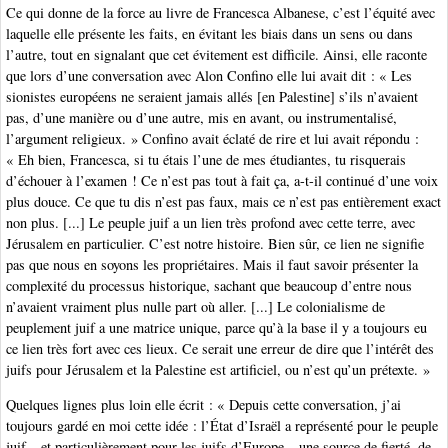
Ce qui donne de la force au livre de Francesca Albanese, c’est l’équité avec
laquelle elle présente les faits, en évitant les biais dans un sens ou dans
l’autre, tout en signalant que cet évitement est difficile. Ainsi, elle raconte
que lors d’une conversation avec Alon Confino elle lui avait dit : « Les
sionistes européens ne seraient jamais allés [en Palestine] s’ils n’avaient
pas, d’une manière ou d’une autre, mis en avant, ou instrumentalisé,
l’argument religieux. » Confino avait éclaté de rire et lui avait répondu :
« Eh bien, Francesca, si tu étais l’une de mes étudiantes, tu risquerais
d’échouer à l’examen ! Ce n’est pas tout à fait ça, a-t-il continué d’une voix
plus douce. Ce que tu dis n’est pas faux, mais ce n’est pas entièrement exact
non plus. [...] Le peuple juif a un lien très profond avec cette terre, avec
Jérusalem en particulier. C’est notre histoire. Bien sûr, ce lien ne signifie
pas que nous en soyons les propriétaires. Mais il faut savoir présenter la
complexité du processus historique, sachant que beaucoup d’entre nous
n’avaient vraiment plus nulle part où aller. [...] Le colonialisme de
peuplement juif a une matrice unique, parce qu’à la base il y a toujours eu
ce lien très fort avec ces lieux. Ce serait une erreur de dire que l’intérêt des
juifs pour Jérusalem et la Palestine est artificiel, ou n’est qu’un prétexte. »
Quelques lignes plus loin elle écrit : « Depuis cette conversation, j’ai
toujours gardé en moi cette idée : l’État d’Israël a représenté pour le peuple
juif – et particulièrement pour les juifs d’Europe – une source de fierté, de