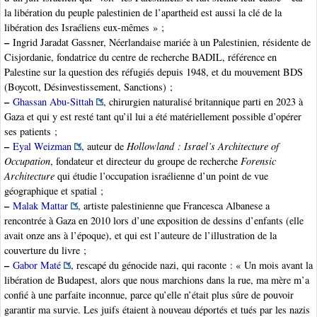
la libération du peuple palestinien de l’apartheid est aussi la clé de la
libération des Israéliens eux-mêmes » ;
–
Ingrid Jaradat Gassner, Néerlandaise mariée à un Palestinien, résidente de
Cisjordanie, fondatrice du centre de recherche BADIL, référence en
Palestine sur la question des réfugiés depuis 1948, et du mouvement BDS
(Boycott, Désinvestissement, Sanctions) ;
–
Ghassan Abu-Sittah
, chirurgien naturalisé britannique parti en 2023 à
Gaza et qui y est resté tant qu’il lui a été matériellement possible d’opérer
ses patients ;
–
Eyal Weizman
, auteur de
Hollowland : Israel’s Architecture of
Occupation
, fondateur et directeur du groupe de recherche
Forensic
Architecture
qui étudie l’occupation israélienne d’un point de vue
géographique et spatial ;
–
Malak Mattar
, artiste palestinienne que Francesca Albanese a
rencontrée à Gaza en 2010 lors d’une exposition de dessins d’enfants (elle
avait onze ans à l’époque), et qui est l’auteure de l’illustration de la
couverture du livre ;
–
Gabor Maté
, rescapé du génocide nazi, qui raconte : « Un mois avant la
libération de Budapest, alors que nous marchions dans la rue, ma mère m’a
confié à une parfaite inconnue, parce qu’elle n’était plus sûre de pouvoir
garantir ma survie. Les juifs étaient à nouveau déportés et tués par les nazis