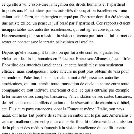
ce qu’elle a vu, c’est-à-dire la négation des droits humains et l’apartheid
imposés aux Palestiniens par les autorités d’occupation israéliennes : une
enfant tuée à Gaza, un chirurgien marqué par l’horreur dont il a été témoin,
une artiste exilée, un penseur juif brisé par l’apartheid. Ces rapports étaient
insupportables aux autorités israéliennes, qui ont agi en conséquence.
Heureusement pour sa mission, la visioconférence par Internet lui permet de
rester en contact avec le terrain palestinien et israélien.
Depuis qu’elle accomplit la mission qui lui a été confiée, signaler les
violations des droits humains en Palestine, Francesca Albanese s’est attirée
l’hostilité des autorités israéliennes, et cette hostilité est non seulement
efficace, mais contagieuse : notre auteure ne peut plus obtenir de visa pour
se rendre en Palestine, bien sûr, mais le mot a été passé aux autorités
américaines, qui ont interdit toute transaction de quelque nature entre toute
compagnie ou tout individu américain et elle, ce qui a entraîné par exemple
la fermeture de ses comptes bancaires, l’invalidation de ses cartes bancaires,
des refus de vente de billets d’avion ou de réservation de chambres d’hôtel,
etc. Plusieurs pays européens, dont la France et même l’Italie, son pays
natal, ont hélas fait preuve de servilité en emboîtant le pas aux Américains ;
ce n’est malheureusement pas un cas isolé, il suffit d’observer la soumission
de la plupart des médias français à la vision israélienne du conflit, contre
toute évidence (et heureusement de moins en moins).