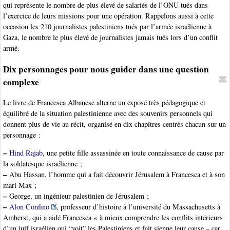
qui représente le nombre de plus élevé de salariés de l’ONU tués dans
l’exercice de leurs missions pour une opération. Rappelons aussi à cette
occasion les 210 journalistes palestiniens tués par l’armée israélienne à
Gaza, le nombre le plus élevé de journalistes jamais tués lors d’un conflit
armé.
Dix personnages pour nous guider dans une question
complexe
Le livre de Francesca Albanese alterne un exposé très pédagogique et
équilibré de la situation palestinienne avec des souvenirs personnels qui
donnent plus de vie au récit, organisé en dix chapitres centrés chacun sur un
personnage :
–
Hind Rajab
, une petite fille assassinée en toute connaissance de cause par
la soldatesque israélienne ;
–
Abu Hassan, l’homme qui a fait découvrir Jérusalem à Francesca et à son
mari Max ;
–
George, un ingénieur palestinien de Jérusalem ;
–
Alon Confino
, professeur d’histoire à l’université du Massachusetts à
Amherst, qui a aidé Francesca « à mieux comprendre les conflits intérieurs
d’un juif israélien qui “voit” les Palestiniens et fait sienne leur cause – car