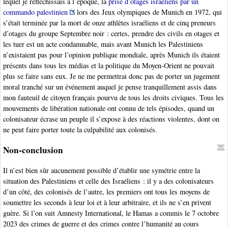
lequel je réfléchissais à l’époque, la
prise d’otages israéliens par un
commando palestinien
lors des Jeux olympiques de Munich en 1972, qui
s’était terminée par la mort de onze athlètes israéliens et de cinq preneurs
d’otages du groupe Septembre noir : certes, prendre des civils en otages et
les tuer est un acte condamnable, mais avant Munich les Palestiniens
n’existaient pas pour l’opinion publique mondiale, après Munich ils étaient
présents dans tous les médias et la politique du Moyen-Orient ne pouvait
plus se faire sans eux. Je ne me permettrai donc pas de porter un jugement
moral tranché sur un événement auquel je pense tranquillement assis dans
mon fauteuil de citoyen français pourvu de tous les droits civiques. Tous les
mouvements de libération nationale ont connu de tels épisodes, quand un
colonisateur écrase un peuple il s’expose à des réactions violentes, dont on
ne peut faire porter toute la culpabilité aux colonisés.
Non-conclusion
Il n’est bien sûr aucunement possible d’établir une symétrie entre la
situation des Palestiniens et celle des Israéliens : il y a des colonisateurs
d’un côté, des colonisés de l’autre, les premiers ont tous les moyens de
soumettre les seconds à leur loi et à leur arbitraire, et ils ne s’en privent
guère. Si l’on suit Amnesty International, le Hamas a commis le 7 octobre
2023 des crimes de guerre et des crimes contre l’humanité au cours