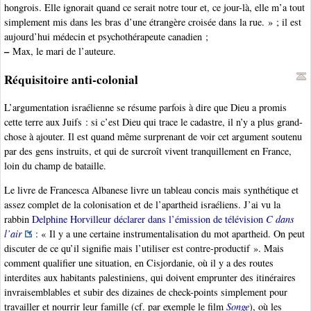
hongrois. Elle ignorait quand ce serait notre tour et, ce jour-là, elle m’a tout
simplement mis dans les bras d’une étrangère croisée dans la rue. » ; il est
aujourd’hui médecin et psychothérapeute canadien ;
–
Max, le mari de l’auteure.
Réquisitoire anti-colonial
L’argumentation israélienne se résume parfois à dire que Dieu a promis
cette terre aux Juifs : si c’est Dieu qui trace le cadastre, il n’y a plus grand-
chose à ajouter. Il est quand même surprenant de voir cet argument soutenu
par des gens instruits, et qui de surcroît vivent tranquillement en France,
loin du champ de bataille.
Le livre de Francesca Albanese livre un tableau concis mais synthétique et
assez complet de la colonisation et de l’apartheid israéliens. J’ai vu la
rabbin
Delphine Horvilleur déclarer dans l’émission de télévision
C dans
l’air
: « Il y a une certaine instrumentalisation du mot apartheid. On peut
discuter de ce qu’il signifie mais l’utiliser est contre-productif ». Mais
comment qualifier une situation, en Cisjordanie, où il y a des routes
interdites aux habitants palestiniens, qui doivent emprunter des itinéraires
invraisemblables et subir des dizaines de check-points simplement pour
travailler et nourrir leur famille (cf. par exemple le film
Songe
), où les