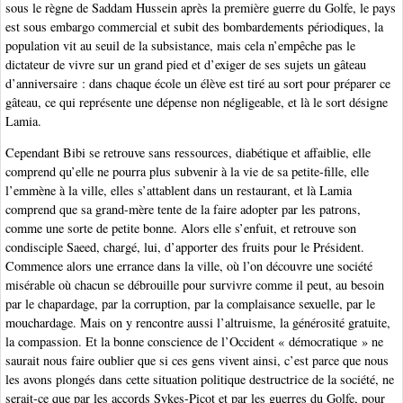
sous le règne de Saddam Hussein après la première guerre du Golfe, le pays
est sous embargo commercial et subit des bombardements périodiques, la
population vit au seuil de la subsistance, mais cela n’empêche pas le
dictateur de vivre sur un grand pied et d’exiger de ses sujets un gâteau
d’anniversaire : dans chaque école un élève est tiré au sort pour préparer ce
gâteau, ce qui représente une dépense non négligeable, et là le sort désigne
Lamia.
Cependant Bibi se retrouve sans ressources, diabétique et affaiblie, elle
comprend qu’elle ne pourra plus subvenir à la vie de sa petite-fille, elle
l’emmène à la ville, elles s’attablent dans un restaurant, et là Lamia
comprend que sa grand-mère tente de la faire adopter par les patrons,
comme une sorte de petite bonne. Alors elle s’enfuit, et retrouve son
condisciple Saeed, chargé, lui, d’apporter des fruits pour le Président.
Commence alors une errance dans la ville, où l’on découvre une société
misérable où chacun se débrouille pour survivre comme il peut, au besoin
par le chapardage, par la corruption, par la complaisance sexuelle, par le
mouchardage. Mais on y rencontre aussi l’altruisme, la générosité gratuite,
la compassion. Et la bonne conscience de l’Occident « démocratique » ne
saurait nous faire oublier que si ces gens vivent ainsi, c’est parce que nous
les avons plongés dans cette situation politique destructrice de la société, ne
serait-ce que par les accords Sykes-Picot et par les guerres du Golfe, pour