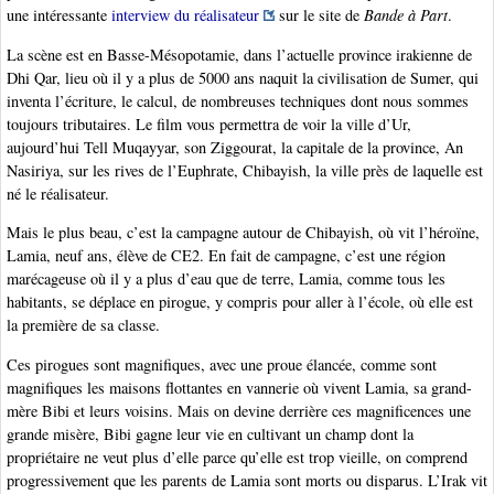
une intéressante
interview du réalisateur
sur le site de
Bande à Part
.
La scène est en Basse-Mésopotamie, dans l’actuelle province irakienne de
Dhi Qar, lieu où il y a plus de 5000 ans naquit la civilisation de Sumer, qui
inventa l’écriture, le calcul, de nombreuses techniques dont nous sommes
toujours tributaires. Le film vous permettra de voir la ville d’Ur,
aujourd’hui Tell Muqayyar, son Ziggourat, la capitale de la province, An
Nasiriya, sur les rives de l’Euphrate, Chibayish, la ville près de laquelle est
né le réalisateur.
Mais le plus beau, c’est la campagne autour de Chibayish, où vit l’héroïne,
Lamia, neuf ans, élève de CE2. En fait de campagne, c’est une région
marécageuse où il y a plus d’eau que de terre, Lamia, comme tous les
habitants, se déplace en pirogue, y compris pour aller à l’école, où elle est
la première de sa classe.
Ces pirogues sont magnifiques, avec une proue élancée, comme sont
magnifiques les maisons flottantes en vannerie où vivent Lamia, sa grand-
mère Bibi et leurs voisins. Mais on devine derrière ces magnificences une
grande misère, Bibi gagne leur vie en cultivant un champ dont la
propriétaire ne veut plus d’elle parce qu’elle est trop vieille, on comprend
progressivement que les parents de Lamia sont morts ou disparus. L’Irak vit